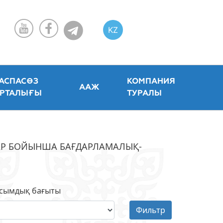
KZ
RU
EN
АСПАСӨЗ
КОМПАНИЯ
ААЖ
РТАЛЫҒЫ
ТУРАЛЫ
АР БОЙЫНША БАҒДАРЛАМАЛЫҚ-
)
сымдық бағыты
Фильтр