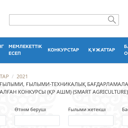
НГ
МЕМЛЕКЕТТІК
Б
КОНКУРСТАР
ҚҰЖАТТАР
ЕСЕП
О
ТАР
2021
АН ҒЫЛЫМИ, ҒЫЛЫМИ-ТЕХНИКАЛЫҚ БАҒДАРЛАМАЛ
ҒАН КОНКУРСЫ (ҚР АШМ) (SMART AGRICULTURE
Өтінім беруші
Ғылыми жетекші
Ба