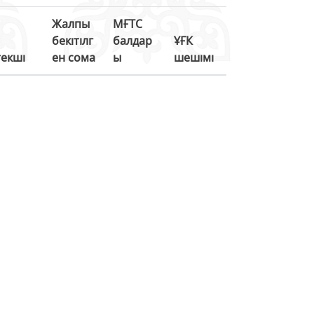
Жалпы
МҒТС
бекітілг
балдар
ҰҒК
екші
ен сома
ы
шешімі