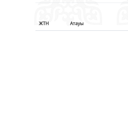
ЖТН
Атауы