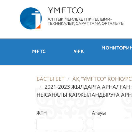
ҰМҒТСО
ҰЛТТЫҚ МЕМЛЕКЕТТІК ҒЫЛЫМИ-
ТЕХНИКАЛЫҚ САРАПТАМА ОРТАЛЫҒЫ
МОНИТОРИ
МҒТС
ҰҒК
БАСТЫ БЕТ
АҚ "ҰМҒТСО" КОНКУРС
2021-2023 ЖЫЛДАРҒА АРНАЛҒ
НЫСАНАЛЫ ҚАРЖЫЛАНДЫРУҒА АРНАЛ
ЖТН
Атауы