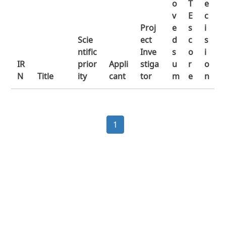
o
T
e
v
E
c
Proj
e
s
i
Scie
ect
d
c
s
ntific
Inve
s
o
i
IR
prior
Appli
stiga
u
r
o
N
Title
ity
cant
tor
m
e
n
1