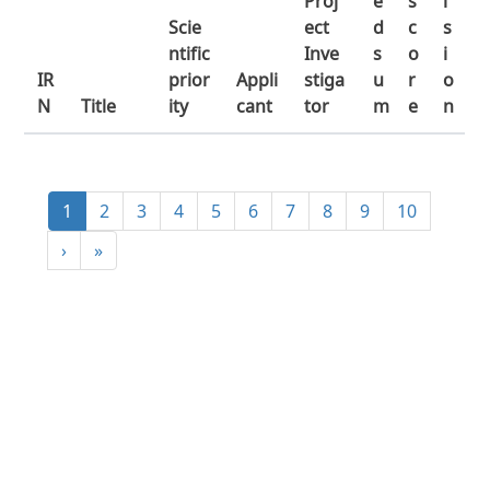
Proj
e
s
i
Scie
ect
d
c
s
ntific
Inve
s
o
i
IR
prior
Appli
stiga
u
r
o
N
Title
ity
cant
tor
m
e
n
1
2
3
4
5
6
7
8
9
10
›
»