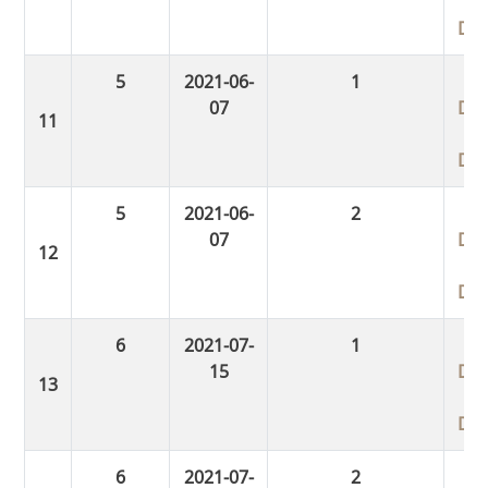
Do
5
2021-06-
1
07
Do
Do
5
2021-06-
2
07
Do
Do
6
2021-07-
1
15
Do
Do
6
2021-07-
2