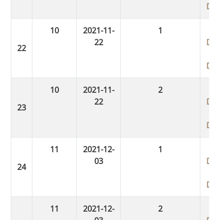
Do
10
2021-11-
1
22
Do
Do
10
2021-11-
2
22
Do
Do
11
2021-12-
1
03
Do
Do
11
2021-12-
2