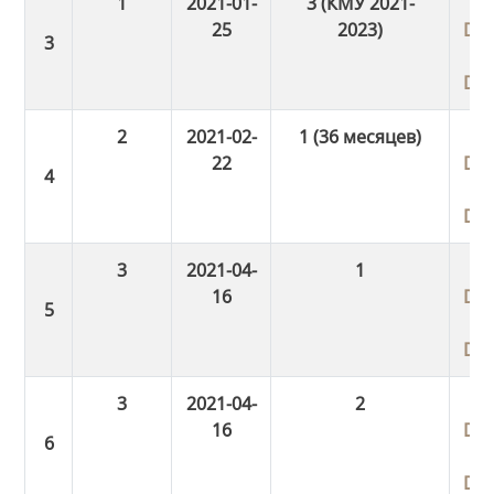
1
2021-01-
3 (КМУ 2021-
25
2023)
Do
Do
2
2021-02-
1 (36 месяцев)
22
Do
Do
3
2021-04-
1
16
Do
Do
3
2021-04-
2
16
Do
Do