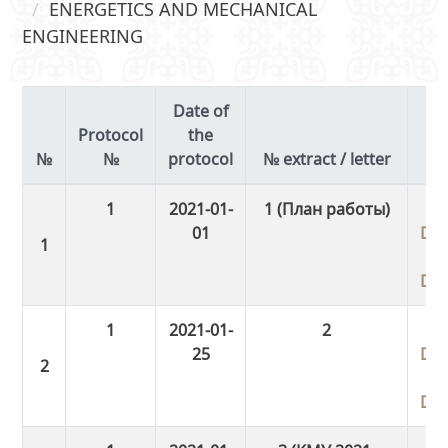
ENERGETICS AND MECHANICAL
ENGINEERING
Date of
Protocol
the
№
protocol
№ extract / letter
A
1
2021-01-
1 (План работы)
01
Do
Do
1
2021-01-
2
25
Do
Do