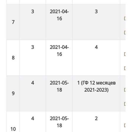
3
2021-04-
3
16
Do
Do
3
2021-04-
4
16
Do
Do
4
2021-05-
1 (ГФ 12 месяцев
18
2021-2023)
Do
Do
4
2021-05-
2
18
Do