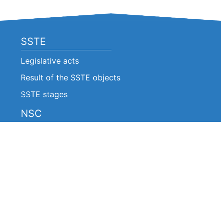
SSTE
Legislative acts
Result of the SSTE objects
SSTE stages
NSC
Legislative acts
Announcements
Decision of the NSC (Extracts)
Reports on the work of the NSC
About work of the NSC
The board of the NSC