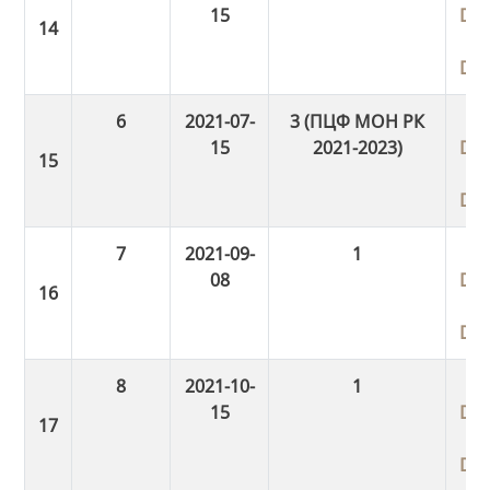
15
Do
Do
6
2021-07-
3 (ПЦФ МОН РК
15
2021-2023)
Do
Do
7
2021-09-
1
08
Do
Do
8
2021-10-
1
15
Do
Do