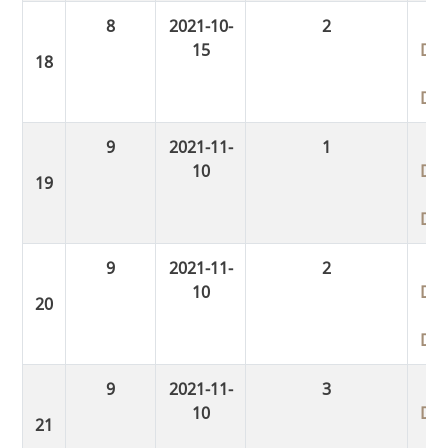
8
2021-10-
2
15
Do
Do
9
2021-11-
1
10
Do
Do
9
2021-11-
2
10
Do
Do
9
2021-11-
3
10
Do