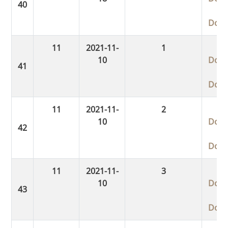
Dow
11
2021-11-
1
10
Dow
Dow
11
2021-11-
2
10
Dow
Dow
11
2021-11-
3
10
Dow
Dow