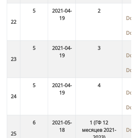
5
2021-04-
2
19
Dow
Dow
5
2021-04-
3
19
Dow
Dow
5
2021-04-
4
19
Dow
Dow
6
2021-05-
1 (ГФ 12
18
месяцев 2021-
Dow
2023)