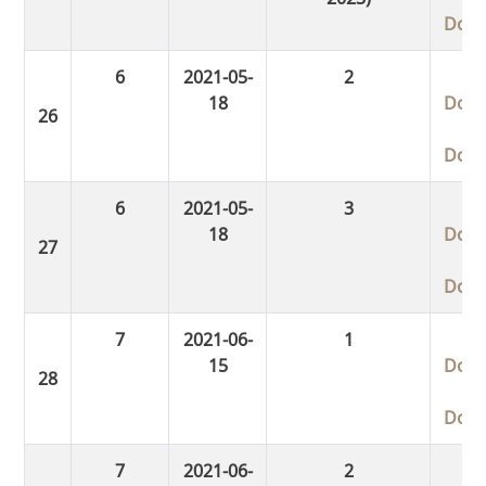
Dow
6
2021-05-
2
18
Dow
Dow
6
2021-05-
3
18
Dow
Dow
7
2021-06-
1
15
Dow
Dow
7
2021-06-
2