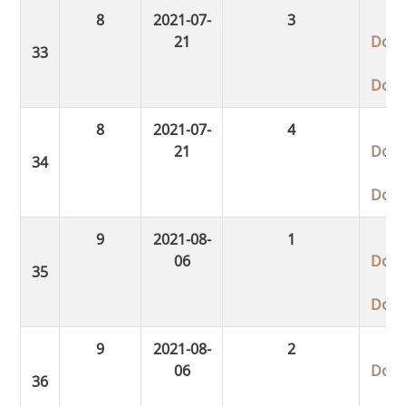
8
2021-07-
3
21
Dow
Dow
8
2021-07-
4
21
Dow
Dow
9
2021-08-
1
06
Dow
Dow
9
2021-08-
2
06
Dow