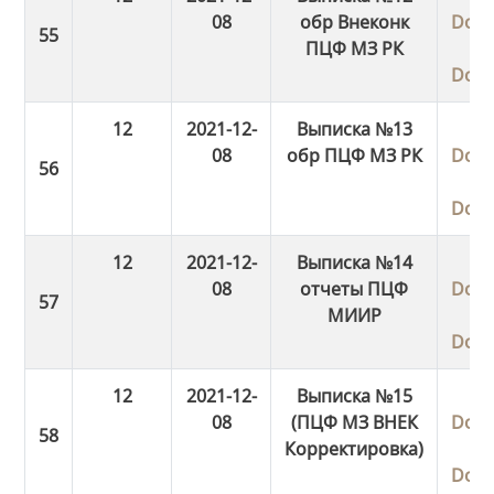
08
обр Внеконк
Dow
ПЦФ МЗ РК
Dow
12
2021-12-
Выписка №13
08
обр ПЦФ МЗ РК
Dow
Dow
12
2021-12-
Выписка №14
08
отчеты ПЦФ
Dow
МИИР
Dow
12
2021-12-
Выписка №15
08
(ПЦФ МЗ ВНЕК
Dow
Корректировка)
Dow