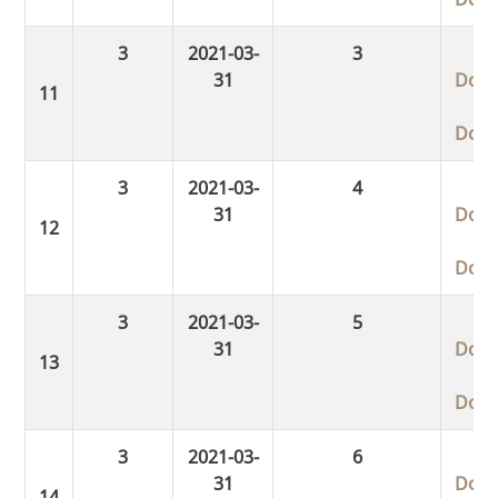
3
2021-03-
3
31
Dow
Dow
3
2021-03-
4
31
Dow
Dow
3
2021-03-
5
31
Dow
Dow
3
2021-03-
6
31
Dow