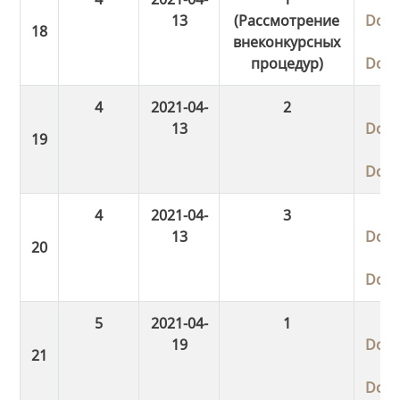
13
(Рассмотрение
Dow
внеконкурсных
процедур)
Dow
4
2021-04-
2
13
Dow
Dow
4
2021-04-
3
13
Dow
Dow
5
2021-04-
1
19
Dow
Dow