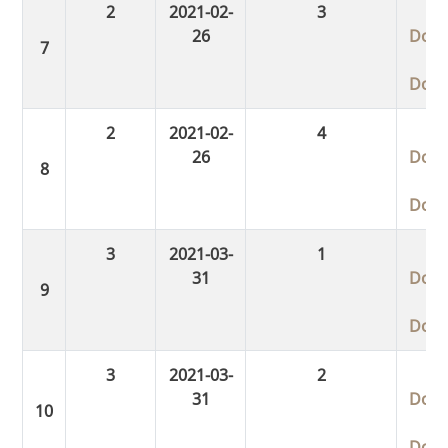
2
2021-02-
3
26
Dow
Dow
2
2021-02-
4
26
Dow
Dow
3
2021-03-
1
31
Dow
Dow
3
2021-03-
2
31
Dow
Dow