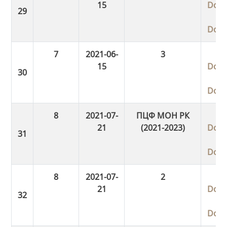
15
Dow
Dow
7
2021-06-
3
15
Dow
Dow
8
2021-07-
ПЦФ МОН РК
21
(2021-2023)
Dow
Dow
8
2021-07-
2
21
Dow
Dow