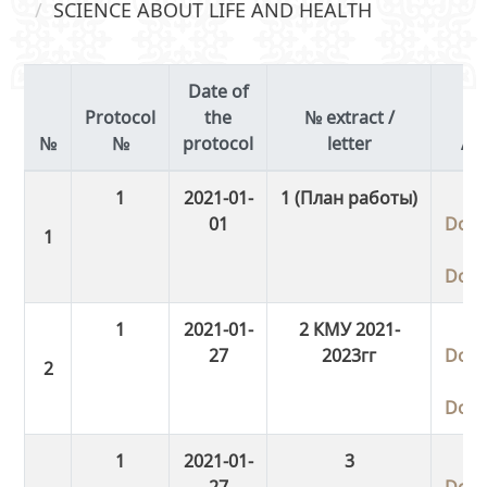
SCIENCE ABOUT LIFE AND HEALTH
Date of
Protocol
the
№ extract /
№
protocol
letter
Ac
1
2021-01-
1 (План работы)
01
Dow
Dow
1
2021-01-
2 КМУ 2021-
27
2023гг
Dow
Dow
1
2021-01-
3
27
Dow