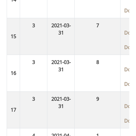
Dow
3
2021-03-
7
31
Dow
Dow
3
2021-03-
8
31
Dow
Dow
3
2021-03-
9
31
Dow
Dow
4
2021-04-
1