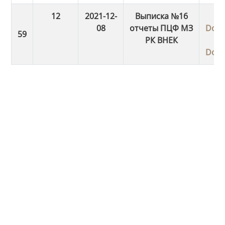
12
2021-12-
Выписка №16
08
отчеты ПЦФ МЗ
Dow
РК ВНЕК
Dow