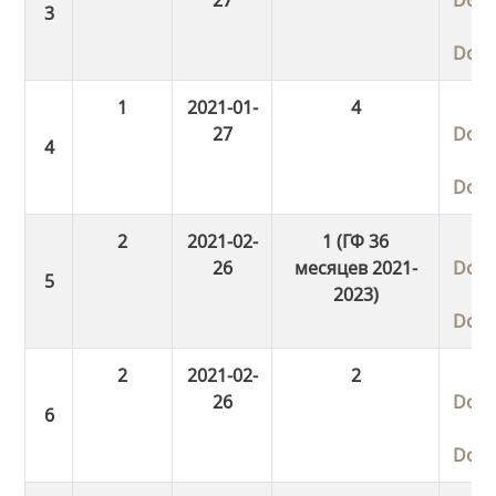
Dow
1
2021-01-
4
27
Dow
Dow
2
2021-02-
1 (ГФ 36
26
месяцев 2021-
Dow
2023)
Dow
2
2021-02-
2
26
Dow
Dow