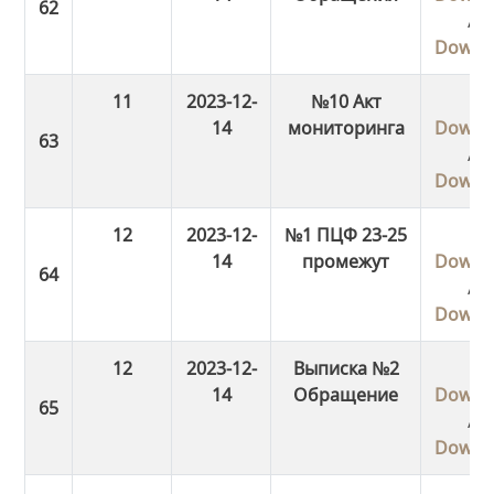
/
Downl
11
2023-12-
№10 Акт
14
мониторинга
Downl
/
Downl
12
2023-12-
№1 ПЦФ 23-25
14
промежут
Downl
/
Downl
12
2023-12-
Выписка №2
14
Обращение
Downl
/
Downl