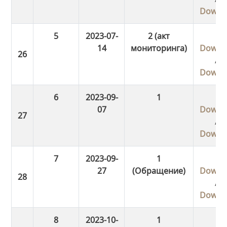
Downl
5
2023-07-
2 (акт
14
мониторинга)
Downl
/
Downl
6
2023-09-
1
07
Downl
/
Downl
7
2023-09-
1
27
(Обращение)
Downl
/
Downl
8
2023-10-
1