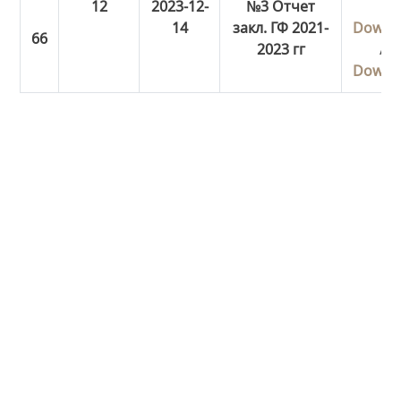
12
2023-12-
№3 Отчет
14
закл. ГФ 2021-
Downl
2023 гг
/
Downl