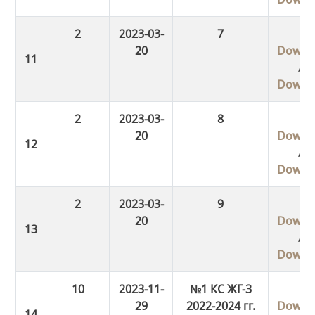
2
2023-03-
7
20
Downl
/
Downl
2
2023-03-
8
20
Downl
/
Downl
2
2023-03-
9
20
Downl
/
Downl
10
2023-11-
№1 КС ЖГ-3
29
2022-2024 гг.
Downl