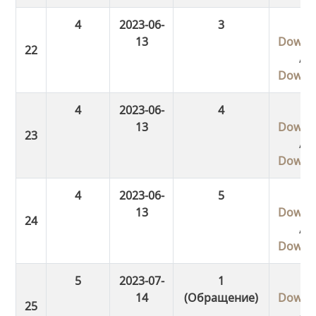
4
2023-06-
3
13
Downl
/
Downl
4
2023-06-
4
13
Downl
/
Downl
4
2023-06-
5
13
Downl
/
Downl
5
2023-07-
1
14
(Обращение)
Downl
/