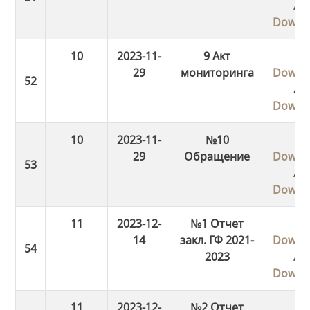
/
Downl
10
2023-11-
9 Акт
29
мониторинга
Downl
/
Downl
10
2023-11-
№10
29
Обращение
Downl
/
Downl
11
2023-12-
№1 Отчет
14
закл. ГФ 2021-
Downl
2023
/
Downl
11
2023-12-
№2 Отчет