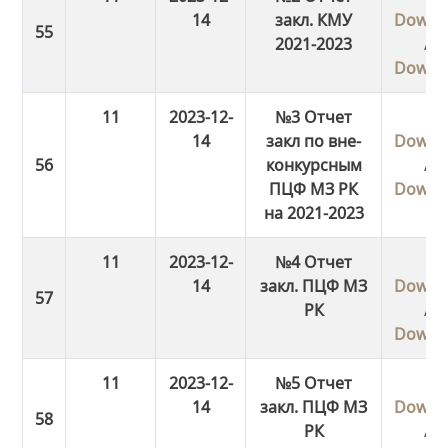
14
закл. КМУ
Downl
2021-2023
/
Downl
11
2023-12-
№3 Отчет
14
закл по вне-
Downl
конкурсным
/
ПЦФ МЗ РК
Downl
на 2021-2023
11
2023-12-
№4 Отчет
14
закл. ПЦФ МЗ
Downl
РК
/
Downl
11
2023-12-
№5 Отчет
14
закл. ПЦФ МЗ
Downl
РК
/