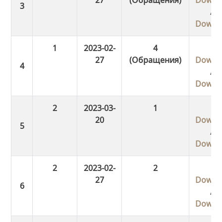
/
Downl
1
2023-02-
4
27
(Обращения)
Downl
/
Downl
2
2023-03-
1
20
Downl
/
Downl
2
2023-02-
2
27
Downl
/
Downl