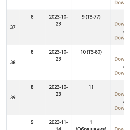
Downl
8
2023-10-
9 (ТЗ-77)
23
Downl
/
Downl
8
2023-10-
10 (ТЗ-80)
23
Downl
/
Downl
8
2023-10-
11
23
Downl
/
Downl
9
2023-11-
1
14
(Обращения)
Downl