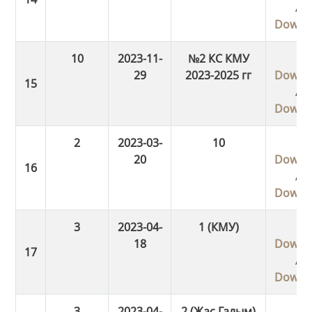
/
Downl
10
2023-11-
№2 КС КМУ
29
2023-2025 гг
Downl
/
Downl
2
2023-03-
10
20
Downl
/
Downl
3
2023-04-
1 (КМУ)
18
Downl
/
Downl
3
2023-04-
2 (Жас Галым)