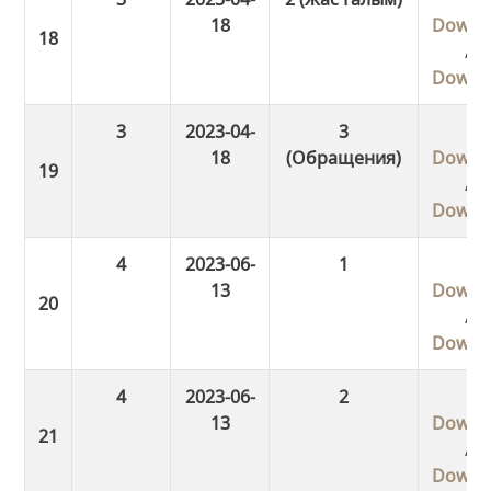
18
Downl
/
Downl
3
2023-04-
3
18
(Обращения)
Downl
/
Downl
4
2023-06-
1
13
Downl
/
Downl
4
2023-06-
2
13
Downl
/
Downl