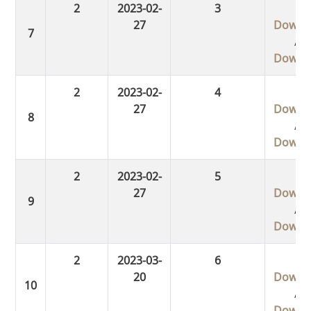
2
2023-02-
3
27
Downl
/
Downl
2
2023-02-
4
27
Downl
/
Downl
2
2023-02-
5
27
Downl
/
Downl
2
2023-03-
6
20
Downl
/
Downl