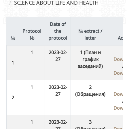
SCIENCE ABOUT LIFE AND HEALTH
Date of
Protocol
the
№ extract /
№
protocol
letter
Acti
1
2023-02-
1 (План и
27
график
Downl
заседаний)
/
Downl
1
2023-02-
2
27
(Обращения)
Downl
/
Downl
1
2023-02-
3
27
(Обращения)
Downl