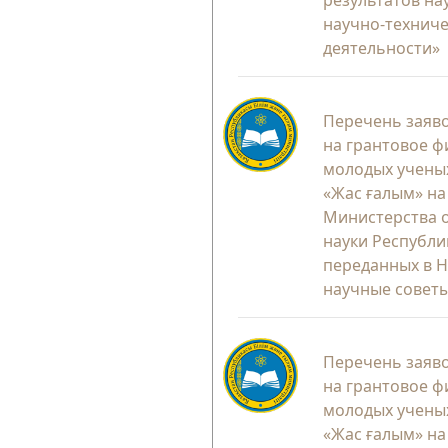
научно-технич
деятельности»
Перечень заяво
на грантовое 
молодых ученых
«Жас ғалым» на
Министерства 
науки Республи
переданных в 
научные советы
Перечень заяво
на грантовое 
молодых ученых
«Жас ғалым» на