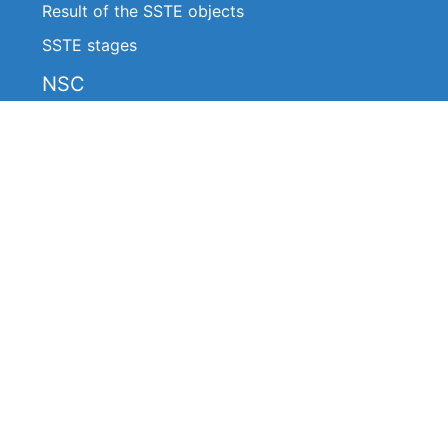
Result of the SSTE objects
SSTE stages
NSC
Legislative acts
Announcements
Decision of the NSC (Extracts)
Reports on the work of the NSC
About work of the NSC
The board of the NSC
The board of the NSC
Frequently asked questions
Contacts of the department
List of applications submitted to the NSC