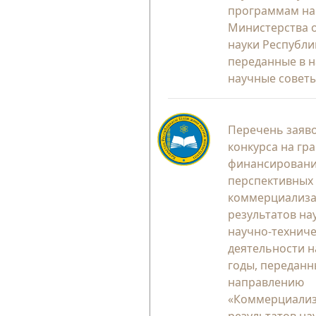
программам на 
Министерства 
науки Республи
переданные в 
научные совет
Перечень заяво
конкурса на гр
финансировани
перспективных
коммерциализ
результатов на
научно-технич
деятельности н
годы, переданн
направлению
«Коммерциали
результатов на