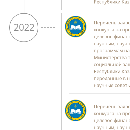
Республики Каз
Перечень заяво
2022
конкурса на пр
целевое финан
научным, науч
программам на 
Министерства т
социальной за
Республики Каз
переданные в 
научные совет
Перечень заяво
конкурса на пр
целевое финан
научным, науч