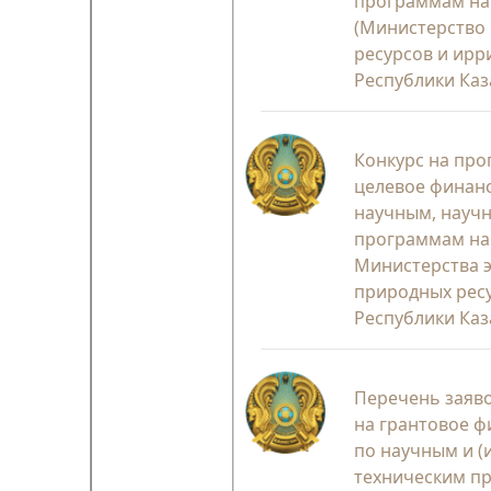
программам на 
(Министерство
ресурсов и ирр
Республики Каз
Конкурс на пр
целевое финан
научным, науч
программам на 
Министерства э
природных рес
Республики Каз
Перечень заяво
на грантовое 
по научным и (
техническим пр