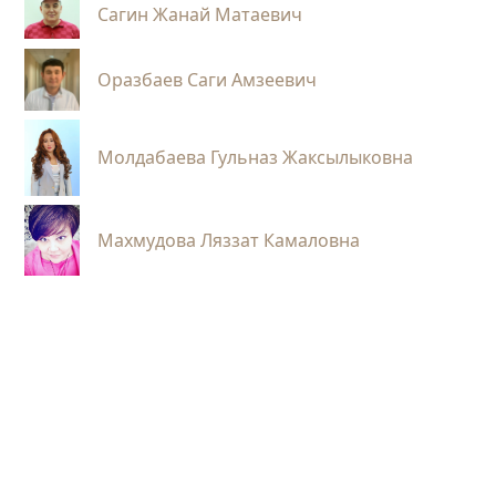
Сагин Жанай Матаевич
Оразбаев Саги Амзеевич
Молдабаева Гульназ Жаксылыковна
Махмудова Ляззат Камаловна