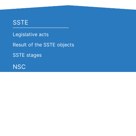
SSTE
Legislative acts
Result of the SSTE objects
SSTE stages
NSC
Legislative acts
Announcements
Decision of the NSC (Extracts)
Reports on the work of the NSC
About work of the NSC
The board of the NSC