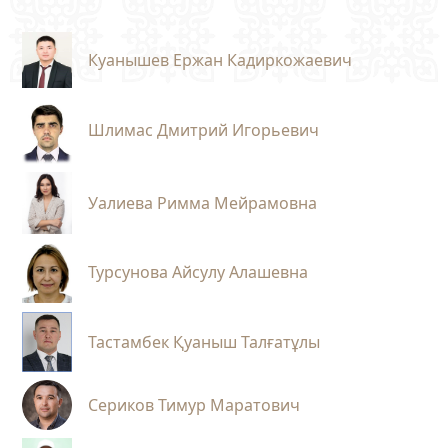
Куанышев Ержан Кадиркожаевич
Шлимас Дмитрий Игорьевич
Уалиева Римма Мейрамовна
Турсунова Айсулу Алашевна
Тастамбек Қуаныш Талғатұлы
Сериков Тимур Маратович