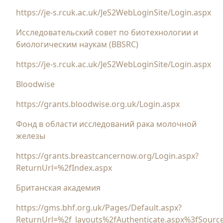
https://je-s.rcuk.ac.uk/JeS2WebLoginSite/Login.aspx
Исследовательский совет по биотехнологии и
биологическим наукам (BBSRC)
https://je-s.rcuk.ac.uk/JeS2WebLoginSite/Login.aspx
Bloodwise
https://grants.bloodwise.org.uk/Login.aspx
Фонд в области исследований рака молочной
железы
https://grants.breastcancernow.org/Login.aspx?
ReturnUrl=%2fIndex.aspx
Британская академия
https://gms.bhf.org.uk/Pages/Default.aspx?
ReturnUrl=%2f_layouts%2fAuthenticate.aspx%3fSou