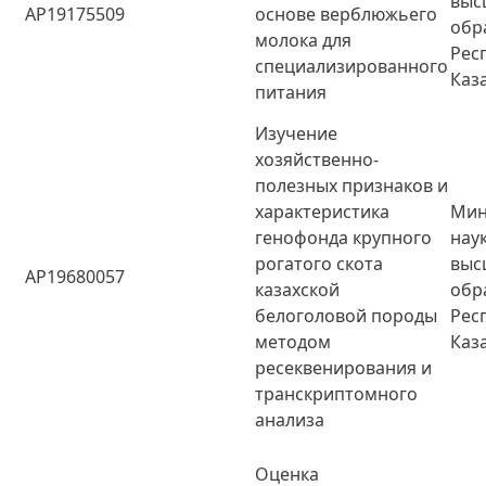
выс
AP19175509
основе верблюжьего
обр
молока для
Рес
специализированного
Каз
питания
Изучение
хозяйственно-
полезных признаков и
характеристика
Мин
генофонда крупного
нау
рогатого скота
выс
AP19680057
казахской
обр
белоголовой породы
Рес
методом
Каз
ресеквенирования и
транскриптомного
анализа
Оценка