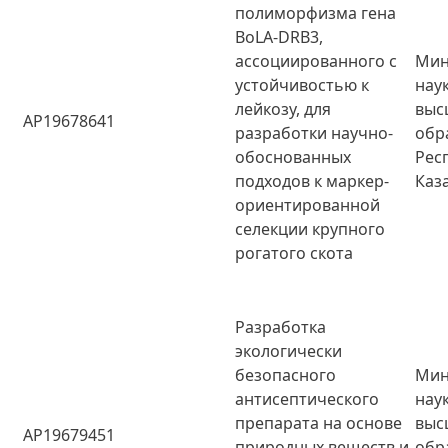
полиморфизма гена
BoLA-DRB3,
ассоциированного с
Мин
устойчивостью к
нау
лейкозу, для
выс
AP19678641
разработки научно-
обр
обоснованных
Рес
подходов к маркер-
Каз
ориентированной
селекции крупного
рогатого скота
Разработка
экологически
безопасного
Мин
антисептического
нау
препарата на основе
выс
AP19679451
природных веществ и
обр