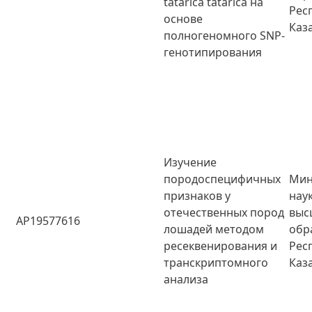
tatarica tatarica на
Рес
основе
Каз
полногеномного SNP-
генотипирования
Изучение
породоспецифичных
Мин
признаков у
нау
отечественных пород
выс
AP19577616
лошадей методом
обр
ресеквенирования и
Рес
транскриптомного
Каз
анализа