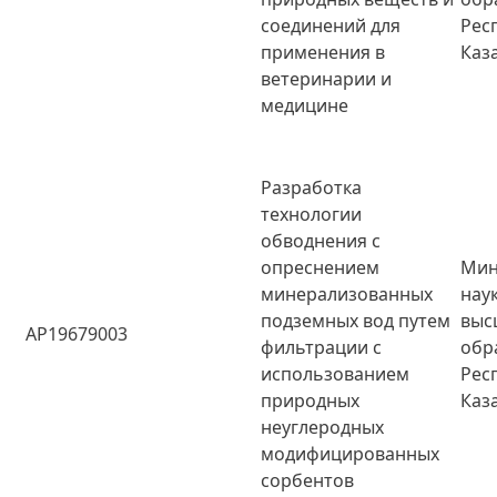
соединений для
Рес
применения в
Каз
ветеринарии и
медицине
Разработка
технологии
обводнения с
опреснением
Мин
минерализованных
нау
подземных вод путем
выс
AP19679003
фильтрации с
обр
использованием
Рес
природных
Каз
неуглеродных
модифицированных
сорбентов