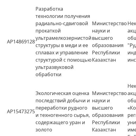
Разработка
технологии получения
радиально-сдвиговой
Министерство
Не
прокаткой
науки и
ак
ультрамелкозернистой
высшего
об
AP14869128
структуры в меди и ее
образования
"Ру
сплавах и управление
Республики
ин
структурой с помощью
Казахстан
инс
ультразвуковой
обработки
Не
Экологическая оценка
Министерство
ак
последствий добычи и
науки и
об
переработки рудного
высшего
«Ко
AP15473275
и техногенного сырья,
образования
ре
содержащего уран и
Республики
уни
золото
Казахстан
им