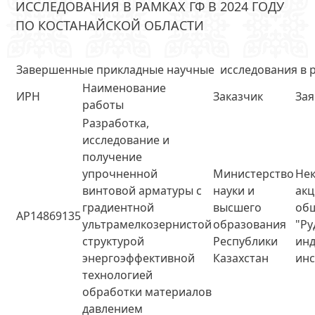
ИССЛЕДОВАНИЯ В РАМКАХ ГФ В 2024 ГОДУ
ПО КОСТАНАЙСКОЙ ОБЛАСТИ
Завершенные прикладные научные исследования в ра
Наименование
ИРН
Заказчик
Зая
работы
Разработка,
исследование и
получение
упрочненной
Министерство
Не
винтовой арматуры с
науки и
ак
градиентной
высшего
об
AP14869135
ультрамелкозернистой
образования
"Ру
структурой
Республики
ин
энергоэффективной
Казахстан
инс
технологией
обработки материалов
давлением