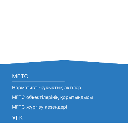
МҒТС
Нормативті-құқықтық актілер
МҒТС объектілерінің қорытындысы
МҒТС жүргізу кезеңдері
ҰҒК