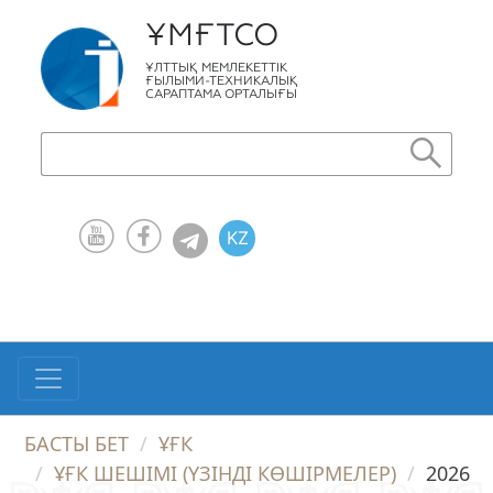
ҰМҒТСО
ҰЛТТЫҚ МЕМЛЕКЕТТІК
ҒЫЛЫМИ-ТЕХНИКАЛЫҚ
САРАПТАМА ОРТАЛЫҒЫ
KZ
RU
EN
БАСТЫ БЕТ
ҰҒК
ҰҒК ШЕШІМІ (ҮЗІНДІ КӨШІРМЕЛЕР)
2026