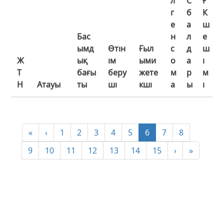
л
С
Ғ
г
б
К
е
а
ш
Бас
н
л
е
ымд
Өтін
Ғыл
с
д
ш
Ж
ық
ім
ыми
о
а
і
Т
бағы
беру
жете
м
р
м
Н
Атауы
ты
ші
кші
а
ы
і
«
‹
1
2
3
4
5
6
7
8
9
10
11
12
13
14
15
›
»