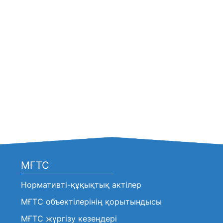
МҒТС
Нормативті-құқықтық актілер
МҒТС объектілерінің қорытындысы
МҒТС жүргізу кезеңдері