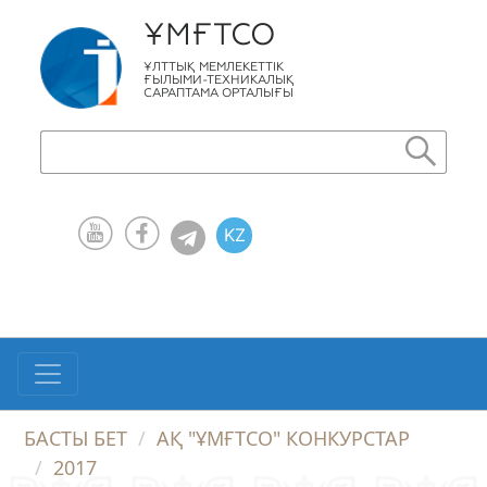
ҰМҒТСО
ҰЛТТЫҚ МЕМЛЕКЕТТІК
ҒЫЛЫМИ-ТЕХНИКАЛЫҚ
САРАПТАМА ОРТАЛЫҒЫ
KZ
RU
EN
БАСТЫ БЕТ
АҚ "ҰМҒТСО" КОНКУРСТАР
2017