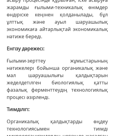
жарамды ғылыми-техникалық өнімдер
өндіріске кеңінен қолданылады, бұл
ұлттық және ауыл шаруашылық
экономикаға айтарлықтай экономикалық
нәтиже береді.
Енгізу дәрежесі
Ғылыми-зерттеу жұмыстарының
нәтижелері бойынша органикалық және
мал шаруашылығы қалдықтарын
жеделдетілген биологиялық қатты
фазалық ферменттеудің технологиялық
процесі әзірленді.
Тиімділігі
Органикалық қалдықтарды өңдеу
технологиясымен тиімді
микроорганизмдердің негізінде жасалған