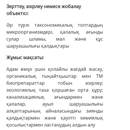
Зерттеу, әзірлеу немесе жобалау
объектісі
Әр түрлі таксономикалық топтардың
микроорганизмдері, қалалық ағынды
сулар шламы, мал және құс
шаруашылығы қалдықтары
Жұмыс мақсаты
Aдам өмірі үшін қолайлы жағдай жасау,
органикалық тыңайтқыштар мен ТМ
биопрепараттар тобын әзірлеу;
экологиялық таза қоршаған орта құру;
канализациялық ағындармен және
қалалар, ауыл шаруашылығы
алқаптарының айналасындағы зиянды
қалдықтармен және қауіпті химиялық
қосылыстармен ластанудың алдын алу