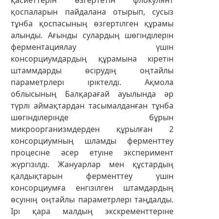
қоспаларын пайдалана отырып, сусыз
тұнба қоспасының өзгертілген құрамы
алынды. Ағынды сулардың шөгінділерін
ферментациялау үшін
консорциумдардың құрамына кіретін
штаммдарды өсірудің оңтайлы
параметрлері іріктелді. Ақмола
облысының Балқарағай ауылында әр
түрлі аймақтардан тасымалданған тұнба
шөгінділерінде бұрын
микроорганизмдерден құрылған 2
консорциумның шламды ферменттеу
процесіне әсер етуіне эксперимент
жүргізілді. Жануарлар мен құстардың
қалдықтарын ферменттеу үшін
консорциумға енгізілген штамдардың
өсуінің оңтайлы параметрлері таңдалды.
Ірі қара малдың экскременттеріне