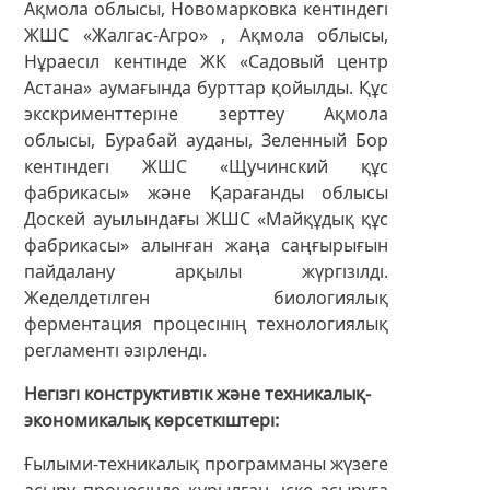
Ақмола облысы, Новомарковка кентіндегі
ЖШС «Жалгас-Агро» , Ақмола облысы,
Нұраесіл кентінде ЖК «Садовый центр
Астана» аумағында бурттар қойылды. Құс
экскрименттеріне зерттеу Ақмола
облысы, Бурабай ауданы, Зеленный Бор
кентіндегі ЖШС «Щучинский құс
фабрикасы» және Қарағанды облысы
Доскей ауылындағы ЖШС «Майқұдық құс
фабрикасы» алынған жаңа саңғырығын
пайдалану арқылы жүргізілді.
Жеделдетілген биологиялық
ферментация процесінің технологиялық
регламенті әзірленді.
Негізгі конструктивтік және техникалық-
экономикалық көрсеткіштері
Ғылыми-техникалық программаны жүзеге
асыру процесінде құрылған, іске асыруға