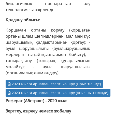
биологиялық препараттар алу
технологиясы әзірленді
Қолдану облысы
Қоршаған ортаны қорғау (қоршаған
ортаны шлам шөгінділернен, мал мен құс
шаруашылық қалдықтарынан қорғау); -
ауыл шаруашылығы (ауылшаруашылық
жерлерін тыңайтқыштармен байыту); -
топырақтану (топырақ құнарлылығын
молайту); - ауыл шаруашылығы
(органикалық өнім өндіру)
2020 жылға арналған есепті көшіру (Орыс тілінде)
2020 жылға арналған есепті көшіру (Ағылшын тілінде)
Реферат (Абстракт) - 2020 жыл
Зерттеу, әзірлеу немесе жобалау