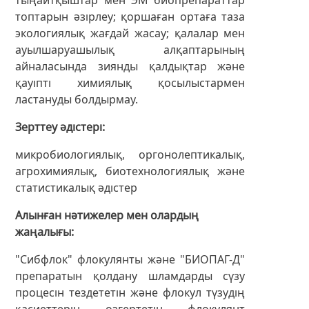
топтарын әзірлеу; қоршаған ортаға таза
экологиялық жағдай жасау; қалалар мен
ауылшаруашылық алқаптарының
айналасында зиянды қалдықтар және
қауіпті химиялық қосылыстармен
ластануды болдырмау.
Зерттеу әдістері
микробиологиялық, оргонолептикалық,
агрохимиялық, биотехнологиялық және
статистикалық әдістер
Алынған нәтижелер мен олардың
жаңалығы
"Сибфлок" флокулянты және "БИОПАГ-Д"
препаратын қолдану шламдарды сүзу
процесін тездететін және флокул түзудің
қасиеттерін өзгертетін флокулянт