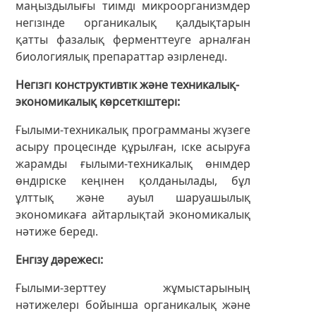
маңыздылығы тиімді микроорганизмдер
негізінде органикалық қалдықтарын
қатты фазалық ферменттеуге арналған
биологиялық препараттар әзірленеді.
Негізгі конструктивтік және техникалық-
экономикалық көрсеткіштері
Ғылыми-техникалық программаны жүзеге
асыру процесінде құрылған, іске асыруға
жарамды ғылыми-техникалық өнімдер
өндіріске кеңінен қолданылады, бұл
ұлттық және ауыл шаруашылық
экономикаға айтарлықтай экономикалық
нәтиже береді.
Енгізу дәрежесі
Ғылыми-зерттеу жұмыстарының
нәтижелері бойынша органикалық және