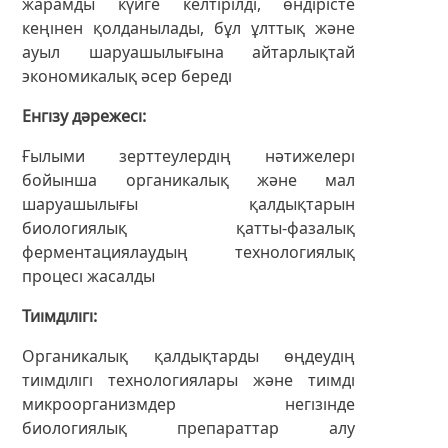
жарамды күйге келтірілді, өндірісте
кеңінен қолданылады, бұл ұлттық және
ауыл шаруашылығына айтарлықтай
экономикалық әсер береді
Енгізу дәрежесі
Ғылыми зерттеулердің нәтижелері
бойынша органикалық және мал
шаруашылығы қалдықтарын
биологиялық қатты-фазалық
ферментациялаудың технологиялық
процесі жасалды
Тиімділігі
Органикалық қалдықтарды өңдеудің
тиімділігі технологиялары және тиімді
микроорганизмдер негізінде
биологиялық препараттар алу