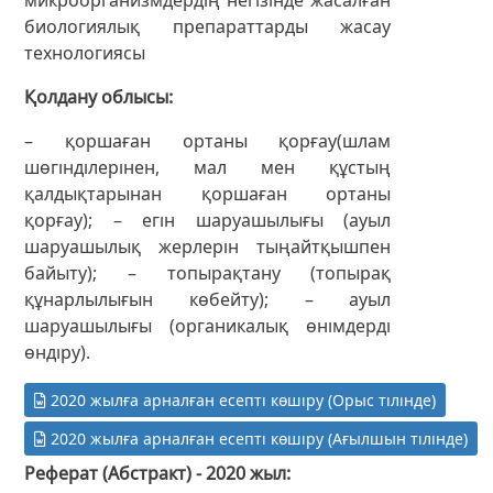
биологиялық препараттарды жасау
технологиясы
Қолдану облысы
– қоршаған ортаны қорғау(шлам
шөгінділерінен, мал мен құстың
қалдықтарынан қоршаған ортаны
қорғау); – егін шаруашылығы (ауыл
шаруашылық жерлерін тыңайтқышпен
байыту); – топырақтану (топырақ
құнарлылығын көбейту); – ауыл
шаруашылығы (органикалық өнімдерді
өндіру).
2020 жылға арналған есепті көшіру (Орыс тілінде)
2020 жылға арналған есепті көшіру (Ағылшын тілінде)
Реферат (Абстракт) - 2020 жыл