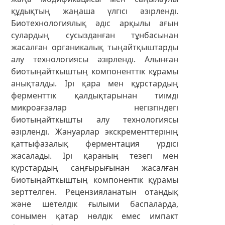
құдықтың жаңаша үлгісі әзірленді.
Биотехнологиялық әдіс арқылы ағын
сулардың сусызданған тұнбасынан
жасалған органикалық тыңайтқыштарды
алу технологиясы әзірленді. Алынған
биотыңайткыштың компоненттік кұрамы
анықталды. Ірі қара мен құрстардың
ферменттік қалдықтарынан тиімді
микроағзалар негізгіндегі
биотыңайткышты алу технологиясы
әзірленді. Жануарлар экскременттерінің
қаттыфазалық ферментация үрдісі
жасалады. Ірі қараның тезегі мен
құрстардың саңғырығынан жасалған
биотыңайткыштың компонентік құрамы
зерттелген. Рецензияланатын отандық
және шетелдік ғылыми баспаларда,
сонымен қатар нөлдік емес импакт