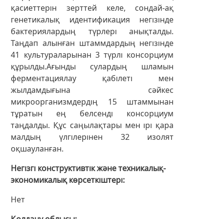
қасиеттерін зерттей келе, сондай-ақ
генетикалық идентификация негізінде
бактериялардың түрлері анықталды.
Таңдап алынған штаммдардың негізінде
41 культураларынан 3 түрлі консорциум
құрылды.Ағынды сулардың шламын
ферментациялау қабілеті мен
жылдамдығына сәйкес
микроорганизмдердің 15 штаммынан
тұратын ең белсенді консорциум
таңдалды. Құс саңылақтары мен ірі қара
малдың үлгілерінен 32 изолят
оқшауланған.
Негізгі конструктивтік және техникалық-
экономикалық көрсеткіштері
Нет
Қолдану облысы