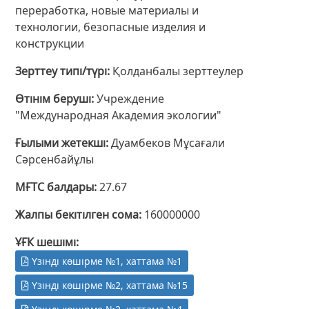
переработка, новые материалы и
технологии, безопасные изделия и
конструкции
Зерттеу типі/түрі
Қолданбалы зерттеулер
Өтінім беруші
Учреждение
"Международная Академия экологии"
Ғылыми жетекші
Дуамбеков Мұсағали
Сәрсенбайұлы
МҒТС балдары
27.67
Жалпы бекітілген сома
160000000
ҰҒК шешімі
Үзінді көшірме №1, хаттама №1
Үзінді көшірме №2, хаттама №15