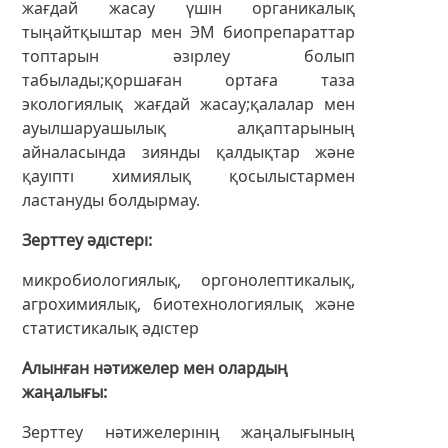
жағдай жасау үшін органикалық
тыңайтқыштар мен ЭМ биопрепараттар
топтарын әзірлеу болып
табылады;қоршаған ортаға таза
экологиялық жағдай жасау;қалалар мен
ауылшаруашылық алқаптарының
айналасында зиянды қалдықтар және
қауіпті химиялық қосылыстармен
ластануды болдырмау.
Зерттеу әдістері
микробиологиялық, оргонолептикалық,
агрохимиялық, биотехнологиялық және
статистикалық әдістер
Алынған нәтижелер мен олардың
жаңалығы
Зерттеу нәтижелерінің жаңалығының