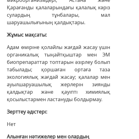
Қарағанды қалаларындағы қалалық кәріз
сулардың тұнбалары, мал
шаруашылығының қалдықтары.
Жұмыс мақсаты
Адам өміріне қолайлы жағдай жасау үшін
органикалық тыңайтқыштар мен ЭМ
биопрепараттар топтарын әзірлеу болып
табылады; қоршаған ортаға таза
экологиялық жағдай жасау; қалалар мен
ауылшаруашылық жерлерін зиянды
қалдықтар және қауіпті химиялық
қосылыстармен ластануды болдырмау.
Зерттеу әдістері
Нет
Алынған нәтижелер мен олардың