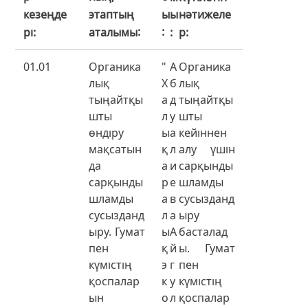
ы
этаптың
кезеңде
ы
нәтижеле
аталымы
рі
р
01.01
Органика
"
А
Органика
лық
Х
б
лық
тыңайтқы
а
д
тыңайтқы
шты
л
у
шты
өндіру
ы
а
кейіннен
мақсатын
қ
л
алу үшін
да
а
и
сарқынды
сарқынды
р
е
шламды
шламды
а
в
сусызданд
сусызданд
л
а
ыру
ыру. Гумат
ы
А
басталад
пен
қ
й
ы. Гумат
күмістің
э
г
пен
қоспалар
к
у
күмістің
ын
о
л
қоспалар