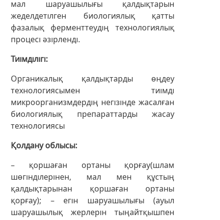
мал шаруашылығы қалдықтарын
жеделдетілген биологиялық қатты
фазалық ферменттеудің технологиялық
процесі әзірленді.
Тиімділігі
Органикалық қалдықтарды өңдеу
технологиясымен тиімді
микроорганизмдердің негізінде жасалған
биологиялық препараттарды жасау
технологиясы
Қолдану облысы
– қоршаған ортаны қорғау(шлам
шөгінділерінен, мал мен құстың
қалдықтарынан қоршаған ортаны
қорғау); – егін шаруашылығы (ауыл
шаруашылық жерлерін тыңайтқышпен