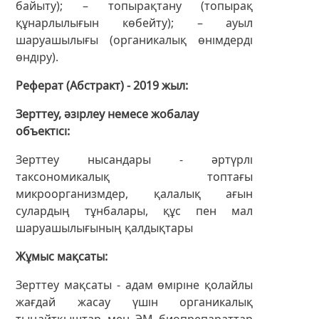
байыту); – топырақтану (топырақ
құнарлылығын көбейту); – ауыл
шаруашылығы (органикалық өнімдерді
өндіру).
Реферат (Абстракт) - 2019 жыл
Зерттеу, әзірлеу немесе жобалау
объектісі
Зерттеу нысандары - әртүрлі
таксономикалық топтағы
микроорганизмдер, қалалық ағын
сулардың тұнбалары, құс пен мал
шаруашылығының қалдықтары
Жұмыс мақсаты
Зерттеу мақсаты - адам өміріне қолайлы
жағдай жасау үшін органикалық
тыңайтқыштар мен ЭМ биопрепараттар