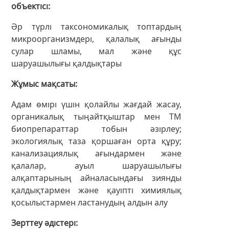
объектісі
Әр түрлі таксономикалық топтардың
микроорганизмдері, қалалық ағынды
сулар шламы, мал және құс
шаруашылығы қалдықтары
Жұмыс мақсаты
Aдам өмірі үшін қолайлы жағдай жасау,
органикалық тыңайтқыштар мен ТМ
биопрепараттар тобын әзірлеу;
экологиялық таза қоршаған орта құру;
канализациялық ағындармен және
қалалар, ауыл шаруашылығы
алқаптарының айналасындағы зиянды
қалдықтармен және қауіпті химиялық
қосылыстармен ластанудың алдын алу
Зерттеу әдістері