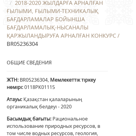
2018-2020 ЖЫЛДАРҒА АРНАЛҒАН
ҒЫЛЫМИ, ҒЫЛЫМИ-ТЕХНИКАЛЫҚ
БАҒДАРЛАМАЛАР БОЙЫНША
БАҒДАРЛАМАЛЫҚ-НЫСАНАЛЫ
ҚАРЖЫЛАНДЫРУҒА АРНАЛҒАН КОНКУРС /
BR05236304
ОБЩИЕ СВЕДЕНИЯ
ЖТН
BR05236304,
Мемлекеттік тіркеу
нөмірі
0118РК01115
Атауы
Қазақстан қалаларының
органикалық белдеуі - 2020
Басымдық бағыты
Рациональное
использование природных ресурсов, в
том числе водных ресурсов, геология,