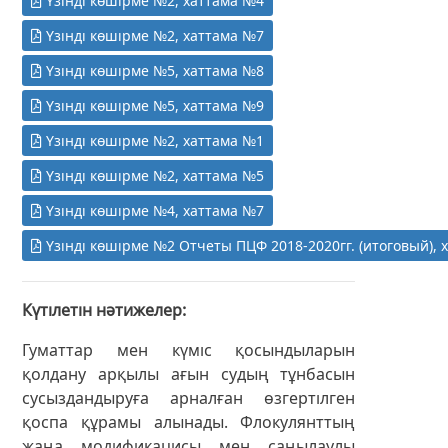
Үзінді көшірме №2, хаттама №4
Үзінді көшірме №2, хаттама №7
Үзінді көшірме №5, хаттама №8
Үзінді көшірме №5, хаттама №9
Үзінді көшірме №2, хаттама №1
Үзінді көшірме №2, хаттама №5
Үзінді көшірме №4, хаттама №7
Үзінді көшірме №2 Отчеты ПЦФ 2018-2020гг. (итоговый), 
Күтілетін нәтижелер
Гуматтар мен күміс қосындыларын
қолдану арқылы ағын судың тұнбасын
сусыздандыруға арналған өзгертілген
қоспа құрамы алынады. Флокулянттың
жаңа модификацисы мен саңылаулы