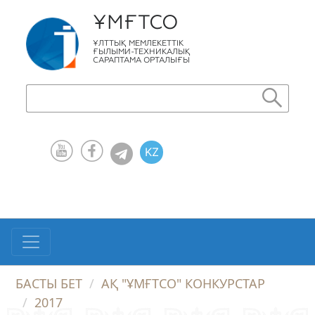
ҰМҒТСО
ҰЛТТЫҚ МЕМЛЕКЕТТІК
ҒЫЛЫМИ-ТЕХНИКАЛЫҚ
САРАПТАМА ОРТАЛЫҒЫ
KZ
RU
EN
БАСТЫ БЕТ
АҚ "ҰМҒТСО" КОНКУРСТАР
2017