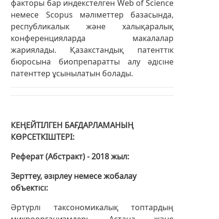
факторы бар индекстелген Web of Science
немесе Scopus мәліметтер базасында,
республикалык және халықаралық
конференцияларда макалалар
жариялады. Қазакстандық патенттік
бюросына биопрепаратты алу әдісіне
патенттер ұсынылатын болады.
КЕҢЕЙТІЛГЕН БАҒДАРЛАМАНЫҢ
КӨРСЕТКІШТЕРІ
Реферат (Абстракт) - 2018 жыл
Зерттеу, әзірлеу немесе жобалау
объектісі
Әртүрлі таксономикалық топтардың
микроорганизмдері, Астана және