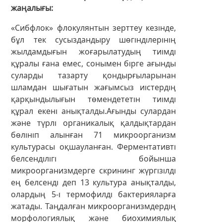
жаңалығы
«Сибфлок» флокулянтын зерттеу кезінде,
бұл тек сусыздандыру шөгінділерінің
жылдамдығын жоғарылатудың тиімді
құралы ғана емес, сонымен бірге ағынды
суларды тазарту қондырғыларынан
шламдан шығатын жағымсыз иістердің
қарқындылығын төмендететін тиімді
құрал екені анықталды.Ағынды сулардан
және түрлі органикалық қалдықтардан
бөлініп алынған 71 микроорганизм
культурасы оқшауланған. Ферментативті
белсенділігі бойынша
микроорганизмдерге скрининг жүргізілді
ең белсенді деп 13 культура анықталды,
олардың 5-і термофилді бактерияларға
жатады. Таңдалған микроорганизмдердің
морфологиялық және биохимиялық