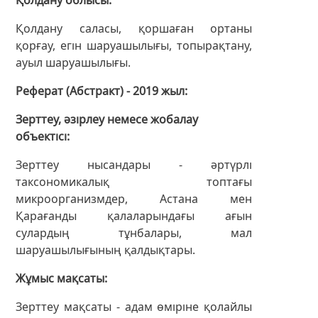
Қолдану саласы, қоршаған ортаны
қорғау, егін шаруашылығы, топырақтану,
ауыл шаруашылығы.
Реферат (Абстракт) - 2019 жыл
Зерттеу, әзірлеу немесе жобалау
объектісі
Зерттеу нысандары - әртүрлі
таксономикалық топтағы
микроорганизмдер, Астана мен
Қарағанды қалаларындағы ағын
сулардың тұнбалары, мал
шаруашылығының қалдықтары.
Жұмыс мақсаты
Зерттеу мақсаты - адам өміріне қолайлы