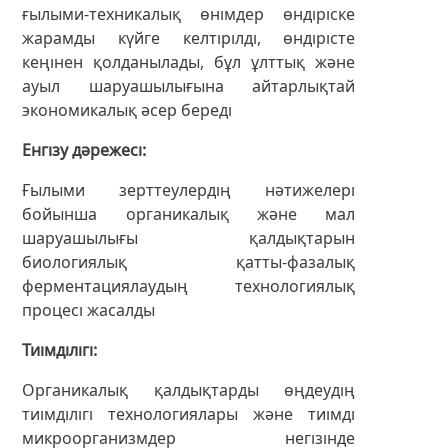
ғылыми-техникалық өнімдер өндіріске
жарамды күйге келтірілді, өндірісте
кеңінен қолданылады, бұл ұлттық және
ауыл шаруашылығына айтарлықтай
экономикалық әсер береді
Енгізу дәрежесі
Ғылыми зерттеулердің нәтижелері
бойынша органикалық және мал
шаруашылығы қалдықтарын
биологиялық қатты-фазалық
ферментациялаудың технологиялық
процесі жасалды
Тиімділігі
Органикалық қалдықтарды өңдеудің
тиімділігі технологиялары және тиімді
микроорганизмдер негізінде