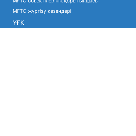
МҒТС объектілерінің қорытындысы
МҒТС жүргізу кезеңдері
ҰҒК
Нормативтік-құқықтық актілер
Анонстар / хабарландырулар
ҰҒК шешімі (үзінді көшірмелер)
ҰҒК жұмысы туралы
ҰҒК жұмысы туралы
ҰҒК құрамы
ҰҒК құрамы
Жиі қойылатын сұрақтар
Басқармамен байланысу
ҰҒК-ға жіберілген өтінімдер тізілімі