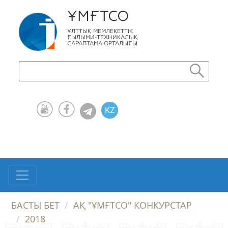
ҰМҒТСО
ҰЛТТЫҚ МЕМЛЕКЕТТІК
ҒЫЛЫМИ-ТЕХНИКАЛЫҚ
САРАПТАМА ОРТАЛЫҒЫ
KZ
RU
EN
БАСТЫ БЕТ
АҚ "ҰМҒТСО" КОНКУРСТАР
2018