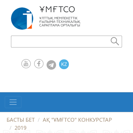
ҰМҒТСО
ҰЛТТЫҚ МЕМЛЕКЕТТІК
ҒЫЛЫМИ-ТЕХНИКАЛЫҚ
САРАПТАМА ОРТАЛЫҒЫ
KZ
RU
EN
БАСТЫ БЕТ
АҚ "ҰМҒТСО" КОНКУРСТАР
2019