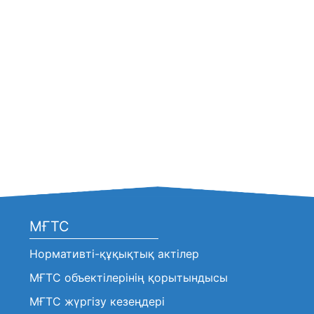
МҒТС
Нормативті-құқықтық актілер
МҒТС объектілерінің қорытындысы
МҒТС жүргізу кезеңдері