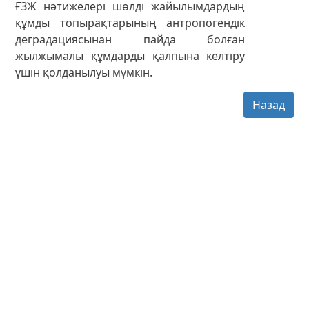
ҒЗЖ нәтижелері шөлді жайылымдардың
құмды топырақтарының антропогендік
деградациясынан пайда болған
жылжымалы құмдарды қалпына келтіру
үшін қолданылуы мүмкін.
Назад