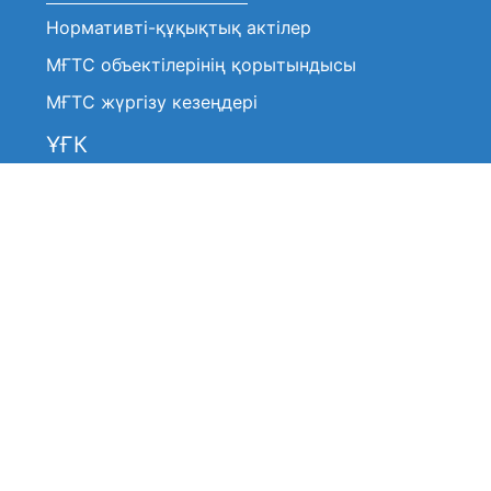
Нормативті-құқықтық актілер
МҒТС объектілерінің қорытындысы
МҒТС жүргізу кезеңдері
ҰҒК
Нормативтік-құқықтық актілер
Анонстар / хабарландырулар
ҰҒК шешімі (үзінді көшірмелер)
ҰҒК жұмысы туралы
ҰҒК жұмысы туралы
ҰҒК құрамы
ҰҒК құрамы
Жиі қойылатын сұрақтар
Басқармамен байланысу