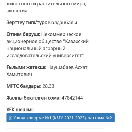
животного и растительного мира,
экология
Зерттеу типі/түрі
Қолданбалы
Өтінім беруші
Некоммерческое
акционерное общество "Казахский
национальный аграрный
исследовательский университет"
Ғылыми жетекші
Наушабаев Асхат
Хамитович
МҒТС балдары
28.33
Жалпы бекітілген сома
47842144
ҰҒК шешімі
Үзінді көшірме №1 (КМУ 2021-2023), хаттама №2