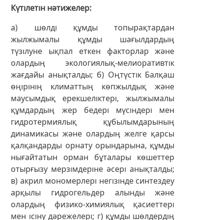
Күтілетін нәтижелер
а) шөлді құмды топырақтардан
жылжымалы құмды шағылдардың
түзілуне ықпал еткен факторлар және
олардың экологиялық-мелиоративтік
жағдайы анықталды; б) Оңтүстік Балқаш
өңірінің климаттың көпжылдық және
маусымдық ерекшеліктері, жылжымалы
құмдардың жер бедері мүсіндері мен
гидротермиялық құбылымдарының
динамикасы және олардың желге қарсы
қалқандарды орнату орындарына, құмды
нығайтатын орман бұталары көшеттер
отырғызу мерзімдеріне әсері анықталды;
в) акрил мономерлері негізінде синтездеу
арқылы гидрогельдер алынды және
олардың физико-химиялық қасиеттері
мен ісіну дәрежелері; г) құмды шөлдердің