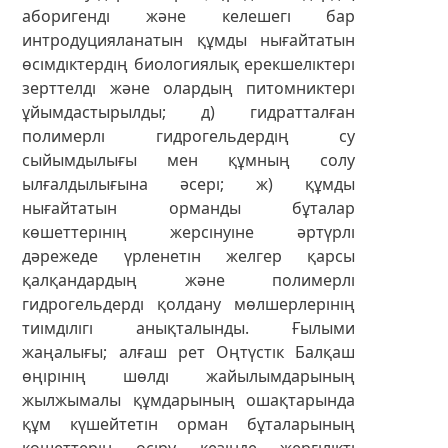
аборигенді және келешегі бар
интродуцияланатын құмды нығайтатын
өсімдіктердің биологиялық ерекшеліктері
зерттелді және олардың питомниктері
ұйымдастырылды; д) гидратталған
полимерлі гидрогельдердің су
сыйымдылығы мен құмның солу
ылғалдылығына әсері; ж) құмды
нығайтатын орманды бұталар
көшеттерінің жерсінуіне әртүрлі
дәрежеде үрленетін желгер қарсы
қалқандардың және полимерлі
гидрогельдерді қолдану мөлшерлерінің
тиімділігі анықталынды. Ғылыми
жаңалығы; алғаш рет Оңтүстік Балқаш
өңірінің шөлді жайылымдарының
жылжымалы құмдарының ошақтарында
құм күшейтетін орман бұталарының
көшеттерін өсіру кезінде жергілікті