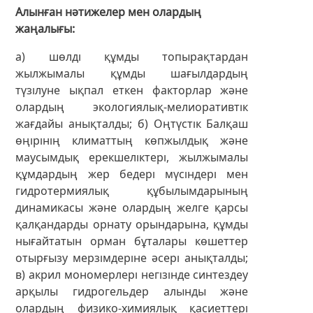
Алынған нәтижелер мен олардың
жаңалығы
а) шөлді құмды топырақтардан
жылжымалы құмды шағылдардың
түзілуне ықпал еткен факторлар және
олардың экологиялық-мелиоративтік
жағдайы анықталды; б) Оңтүстік Балқаш
өңірінің климаттың көпжылдық және
маусымдық ерекшеліктері, жылжымалы
құмдардың жер бедері мүсіндері мен
гидротермиялық құбылымдарының
динамикасы және олардың желге қарсы
қалқандарды орнату орындарына, құмды
нығайтатын орман бұталары көшеттер
отырғызу мерзімдеріне әсері анықталды;
в) акрил мономерлері негізінде синтездеу
арқылы гидрогельдер алынды және
олардың физико-химиялық қасиеттері