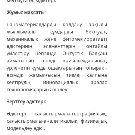
мен бұта өсімдіктері.
Жұмыс мақсаты
наноматериалдарды қолдану арқылы
жылжымалы құмдарды бекітудің
механикалық және фитомелиоративті
әдістерінің элементтерін оңтайлы
үйлестіру негізінде Оңтүстік Балқаш
аймағының шөлді жайылымдарының
үрленетін құмды ошақтарының топырақ -
өсімдік жамылғысын тиімді қалпына
келтірудің инновациялық аралас
технологияларын әзірлеу.
Зерттеу әдістері
Әдістері – салыстырмалы-географиялық,
салыстырмалы-аналитикалық, физикалық
модельдеу әдісі.