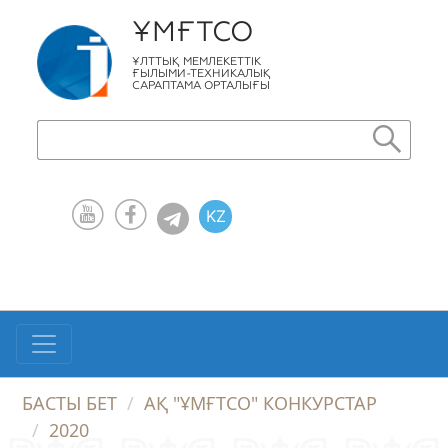
ҰМҒТСО
ҰЛТТЫҚ МЕМЛЕКЕТТІК
ҒЫЛЫМИ-ТЕХНИКАЛЫҚ
САРАПТАМА ОРТАЛЫҒЫ
KZ
RU
EN
БАСТЫ БЕТ
АҚ "ҰМҒТСО" КОНКУРСТАР
2020