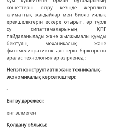
құм күшейтетін орман бұталарының
көшеттерін өсіру кезінде жергілікті
климаттық жағдайлар мен биологиялық
ерекшеліктерін ескере отырып, әр түрлі
су сипаттамаларының ҚПГ
пайдаланылады және жылжымалы құмды
бекітудің механикалық және
фитомелиоративтік әдістерін біріктіретін
аралас технологиялар әзірленеді;
Негізгі конструктивтік және техникалық-
экономикалық көрсеткіштері
-
Енгізу дәрежесі
енгізілмеген
Қолдану облысы