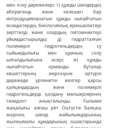
мен ісіну дәрежелері; г) құмды шөлдердің
аборигенді және келешегі бар
интродуцияланатын құмды нығайтатын
өсімдіктердің биологиялық ерекшеліктері
зерттелді және олардың питомниктері
ұйымдастырылды; д) гидратталған
полимерлі гидрогельдердің су
сыйымдылығы мен құмның солу
ылғалдылығына әсері; ж) құмды
нығайтатын орманды бұталар
көшеттерінің жерсінуіне әртүрлі
дәрежеде үрленетін желгер қарсы
қалқандардың және полимерлі
гидрогельдерді қолдану мөлшерлерінің
тиімділігі анықталынды. Ғылыми
жаңалығы; алғаш рет Оңтүстік Балқаш
өңірінің шөлді жайылымдарының
жылжымалы құмдарының ошақтарында