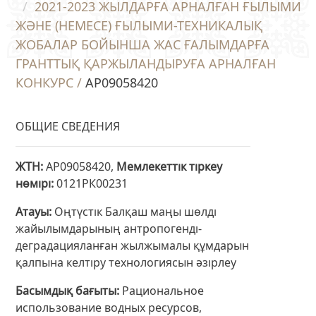
2021-2023 ЖЫЛДАРҒА АРНАЛҒАН ҒЫЛЫМИ
ЖӘНЕ (НЕМЕСЕ) ҒЫЛЫМИ-ТЕХНИКАЛЫҚ
ЖОБАЛАР БОЙЫНША ЖАС ҒАЛЫМДАРҒА
ГРАНТТЫҚ ҚАРЖЫЛАНДЫРУҒА АРНАЛҒАН
КОНКУРС /
AP09058420
ОБЩИЕ СВЕДЕНИЯ
ЖТН
AP09058420,
Мемлекеттік тіркеу
нөмірі
0121РК00231
Атауы
Оңтүстік Балқаш маңы шөлді
жайылымдарының антропогенді-
деградацияланған жылжымалы құмдарын
қалпына келтіру технологиясын әзірлеу
Басымдық бағыты
Рациональное
использование водных ресурсов,