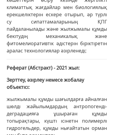
климаттық жағдайлар мен биологиялық
ерекшеліктерін ескере отырып, әр түрлі
су сипаттамаларының ҚПГ
пайдаланылады және жылжымалы құмды
бекітудің механикалық және
фитомелиоративтік әдістерін біріктіретін
аралас технологиялар әзірленеді;
Реферат (Абстракт) - 2021 жыл
Зерттеу, әзірлеу немесе жобалау
объектісі
жылжымалы құмды шағылдарға айналған
шөлді жайылымдардың антропогенді-
деградацияға ұшыраған құмды
топырақтары, күшті ісінетін полимерлі
гидрогельдер, құмды нығайтатын орман