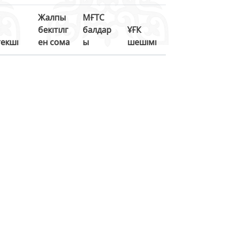
Жалпы
МҒТС
бекітілг
балдар
ҰҒК
екші
ен сома
ы
шешімі