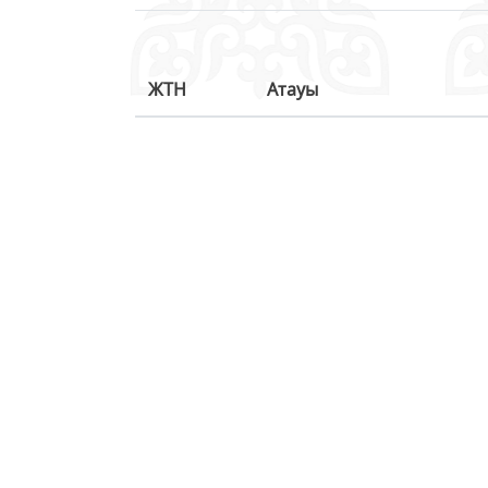
ЖТН
Атауы