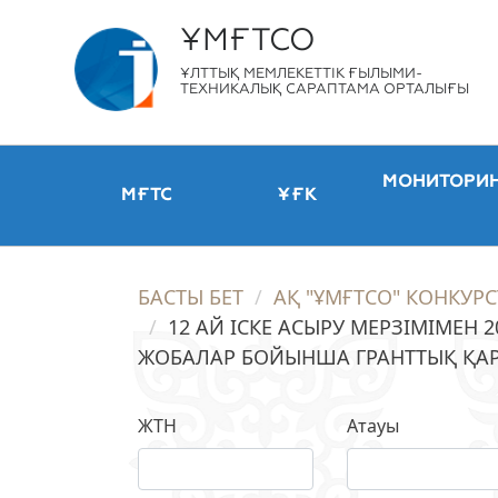
ҰМҒТСО
ҰЛТТЫҚ МЕМЛЕКЕТТІК ҒЫЛЫМИ-
ТЕХНИКАЛЫҚ САРАПТАМА ОРТАЛЫҒЫ
МОНИТОРИ
МҒТС
ҰҒК
БАСТЫ БЕТ
АҚ "ҰМҒТСО" КОНКУРС
12 АЙ ІСКЕ АСЫРУ МЕРЗІМІМЕН
ЖОБАЛАР БОЙЫНША ГРАНТТЫҚ ҚА
ЖТН
Атауы