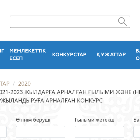
НГ
МЕМЛЕКЕТТІК
Б
КОНКУРСТАР
ҚҰЖАТТАР
ЕСЕП
О
ТАР
2020
 2021-2023 ЖЫЛДАРҒА АРНАЛҒАН ҒЫЛЫМИ ЖӘНЕ 
РЖЫЛАНДЫРУҒА АРНАЛҒАН КОНКУРС
Өтінім беруші
Ғылыми жетекші
Ба