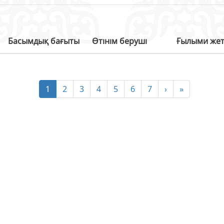
Басымдық бағыты
Өтінім беруші
Ғылыми жет
1
2
3
4
5
6
7
›
»