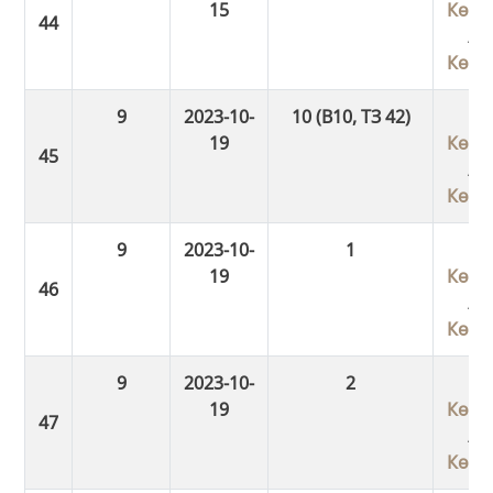
15
Көші
/
Көші
9
2023-10-
10 (В10, ТЗ 42)
19
Көші
/
Көші
9
2023-10-
1
19
Көші
/
Көші
9
2023-10-
2
19
Көші
/
Көші