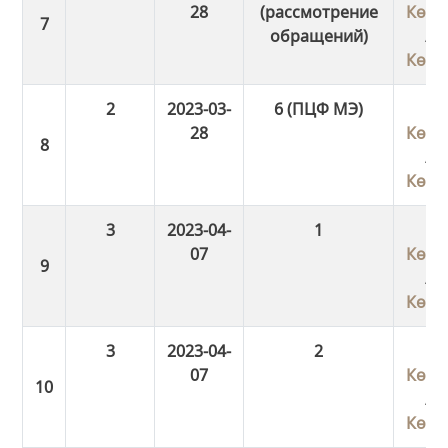
28
(рассмотрение
Көші
обращений)
/
Көші
2
2023-03-
6 (ПЦФ МЭ)
28
Көші
/
Көші
3
2023-04-
1
07
Көші
/
Көші
3
2023-04-
2
07
Көші
/
Көші