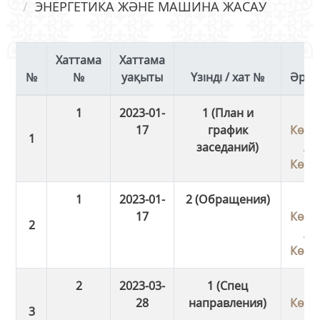
ЭНЕРГЕТИКА ЖӘНЕ МАШИНА ЖАСАУ
Хаттама
Хаттама
№
уақыты
Үзінді / хат №
Әрек
1
2023-01-
1 (План и
17
график
Көші
заседаний)
/
Көші
1
2023-01-
2 (Обращения)
17
Көші
/
Көші
2
2023-03-
1 (Спец
28
направления)
Көші
/