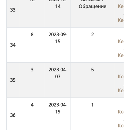
14
Обращение
Көші
/
Көші
8
2023-09-
2
15
Көші
/
Көші
3
2023-04-
5
07
Көші
/
Көші
4
2023-04-
1
19
Көші
/
Көші