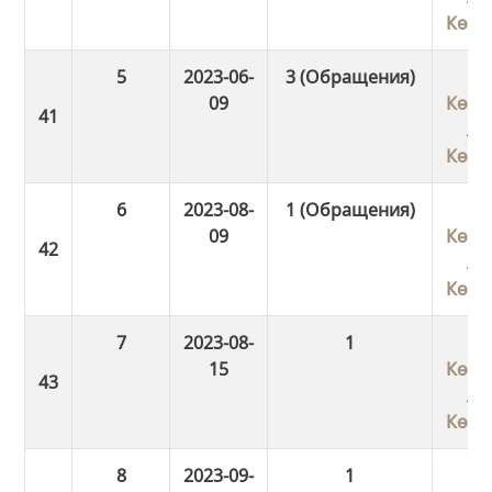
Көші
5
2023-06-
3 (Обращения)
09
Көші
/
Көші
6
2023-08-
1 (Обращения)
09
Көші
/
Көші
7
2023-08-
1
15
Көші
/
Көші
8
2023-09-
1