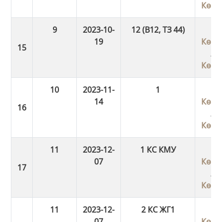
Көші
9
2023-10-
12 (В12, ТЗ 44)
19
Көші
/
Көші
10
2023-11-
1
14
Көші
/
Көші
11
2023-12-
1 КС КМУ
07
Көші
/
Көші
11
2023-12-
2 КС ЖГ1
07
Көші