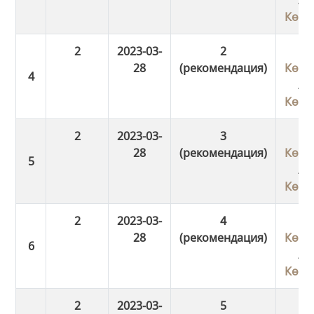
Көші
2
2023-03-
2
28
(рекомендация)
Көші
/
Көші
2
2023-03-
3
28
(рекомендация)
Көші
/
Көші
2
2023-03-
4
28
(рекомендация)
Көші
/
Көші
2
2023-03-
5