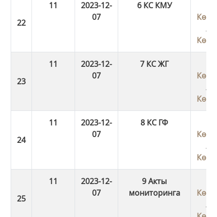
11
2023-12-
6 КС КМУ
07
Көші
/
Көші
11
2023-12-
7 КС ЖГ
07
Көші
/
Көші
11
2023-12-
8 КС ГФ
07
Көші
/
Көші
11
2023-12-
9 Акты
07
мониторинга
Көші
/
Көші