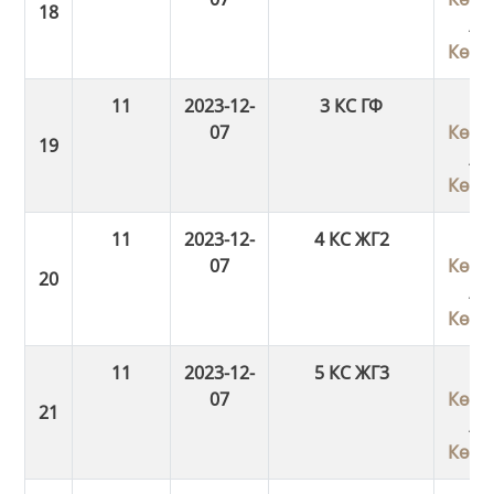
/
Көші
11
2023-12-
3 КС ГФ
07
Көші
/
Көші
11
2023-12-
4 КС ЖГ2
07
Көші
/
Көші
11
2023-12-
5 КС ЖГ3
07
Көші
/
Көші