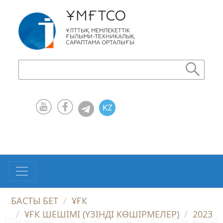
ҰМҒТСО
ҰЛТТЫҚ МЕМЛЕКЕТТІК
ҒЫЛЫМИ-ТЕХНИКАЛЫҚ
САРАПТАМА ОРТАЛЫҒЫ
KZ
RU
EN
БАСТЫ БЕТ
ҰҒК
ҰҒК ШЕШІМІ (ҮЗІНДІ КӨШІРМЕЛЕР)
2023