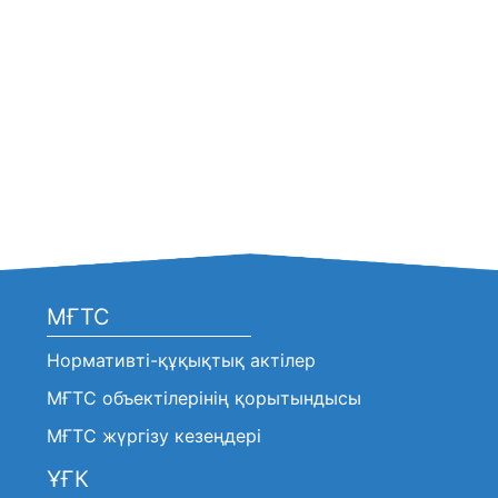
МҒТС
Нормативті-құқықтық актілер
МҒТС объектілерінің қорытындысы
МҒТС жүргізу кезеңдері
ҰҒК