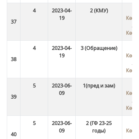
4
2023-04-
2 (КМУ)
19
Көші
/
Көші
4
2023-04-
3 (Обращение)
19
Көші
/
Көші
5
2023-06-
1(пред и зам)
09
Көші
/
Көші
5
2023-06-
2 (ГФ 23-25
09
годы)
Көші
/