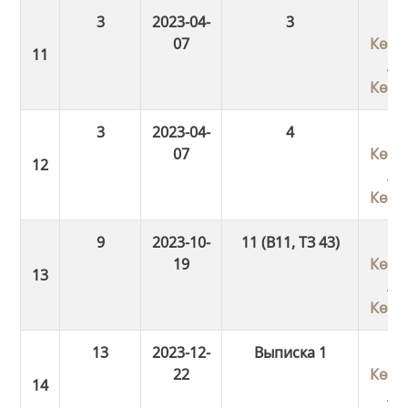
3
2023-04-
3
07
Көші
/
Көші
3
2023-04-
4
07
Көші
/
Көші
9
2023-10-
11 (В11, ТЗ 43)
19
Көші
/
Көші
13
2023-12-
Выписка 1
22
Көші
/