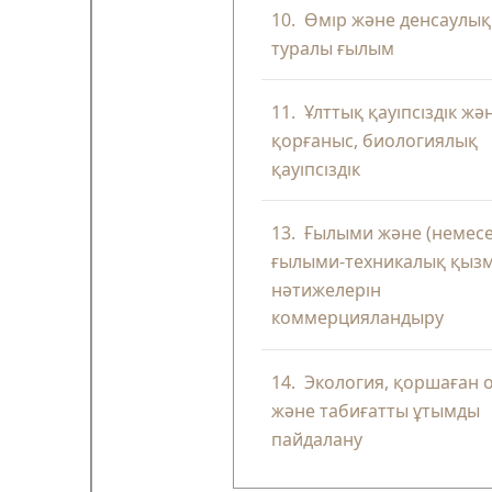
10.
Өмір және денсаулық
туралы ғылым
11.
Ұлттық қауіпсіздік жә
қорғаныс, биологиялық
қауіпсіздік
13.
Ғылыми және (немесе
ғылыми-техникалық қыз
нәтижелерін
коммерцияландыру
14.
Экология, қоршаған 
және табиғатты ұтымды
пайдалану