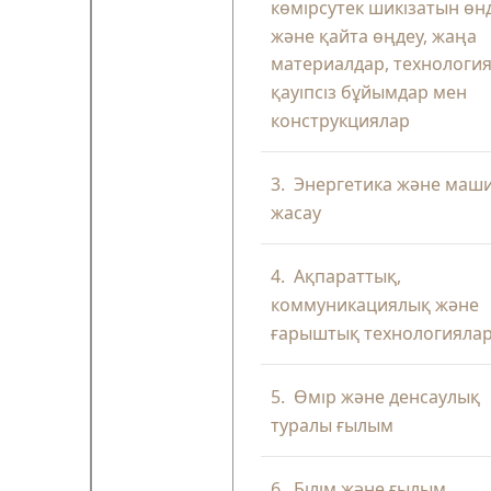
көмірсутек шикізатын өн
және қайта өңдеу, жаңа
материалдар, технология
қауіпсіз бұйымдар мен
конструкциялар
3.
Энергетика және маш
жасау
4.
Ақпараттық,
коммуникациялық және
ғарыштық технологияла
5.
Өмір және денсаулық
туралы ғылым
6.
Білім және ғылым