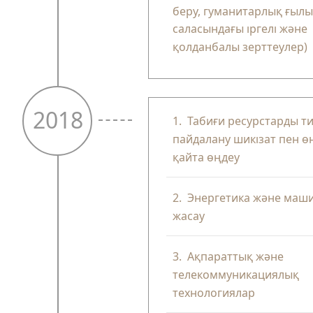
беру, гуманитарлық ғыл
саласындағы іргелі және
қолданбалы зерттеулер)
2018
1.
Табиғи ресурстарды ти
пайдалану шикізат пен өн
қайта өңдеу
2.
Энергетика және маш
жасау
3.
Ақпараттық және
телекоммуникациялық
технологиялар