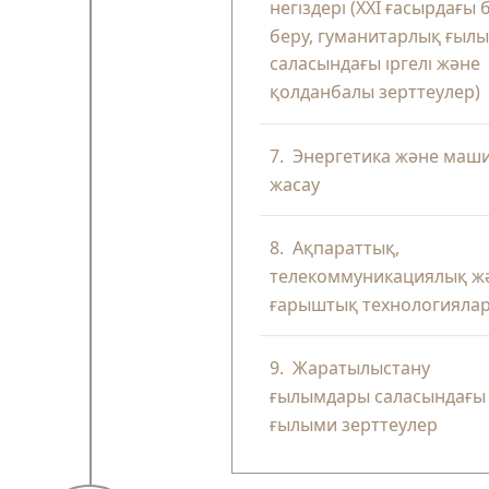
негіздері (XXI ғасырдағы 
беру, гуманитарлық ғыл
саласындағы іргелі және
қолданбалы зерттеулер)
7.
Энергетика және маш
жасау
8.
Ақпараттық,
телекоммуникациялық ж
ғарыштық технологияла
9.
Жаратылыстану
ғылымдары саласындағы
ғылыми зерттеулер