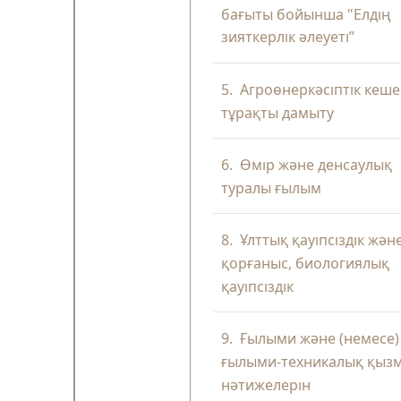
бағыты бойынша "Елдің
зияткерлік әлеуеті”
5.
Агроөнеркәсіптік кеше
тұрақты дамыту
6.
Өмір және денсаулық
туралы ғылым
8.
Ұлттық қауіпсіздік жән
қорғаныс, биологиялық
қауіпсіздік
9.
Ғылыми және (немесе)
ғылыми-техникалық қыз
нәтижелерін