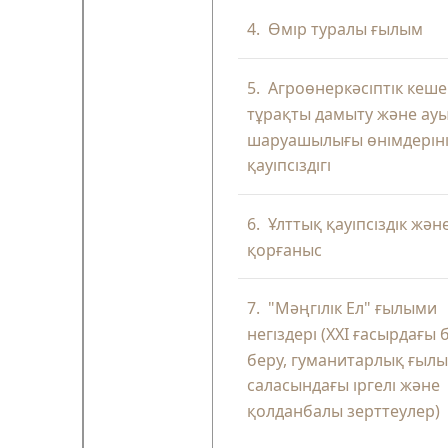
4.
Өмір туралы ғылым
5.
Агроөнеркәсіптік кеше
тұрақты дамыту және ау
шаруашылығы өнімдерін
қауіпсіздігі
6.
Ұлттық қауіпсіздік жән
қорғаныс
7.
"Мәңгілік Ел" ғылыми
негіздері (XXI ғасырдағы 
беру, гуманитарлық ғыл
саласындағы іргелі және
қолданбалы зерттеулер)