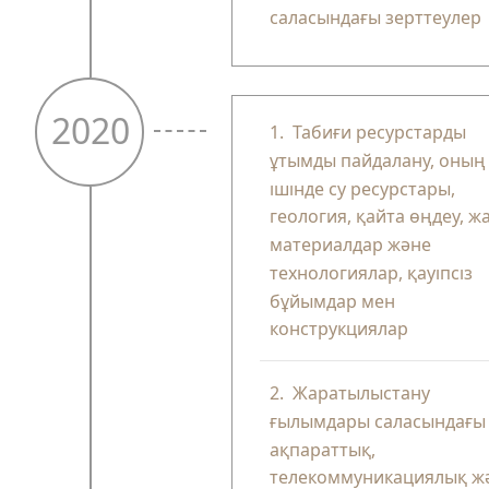
саласындағы зерттеулер
2020
1.
Табиғи ресурстарды
ұтымды пайдалану, оның
ішінде су ресурстары,
геология, қайта өңдеу, ж
материалдар және
технологиялар, қауіпсіз
бұйымдар мен
конструкциялар
2.
Жаратылыстану
ғылымдары саласындағы
ақпараттық,
телекоммуникациялық ж