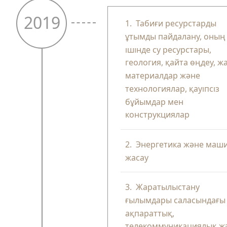
2019
1.
Табиғи ресурстарды
ұтымды пайдалану, оның
ішінде су ресурстары,
геология, қайта өңдеу, ж
материалдар және
технологиялар, қауіпсіз
бұйымдар мен
конструкциялар
2.
Энергетика және маш
жасау
3.
Жаратылыстану
ғылымдары саласындағы
ақпараттық,
телекоммуникациялық ж