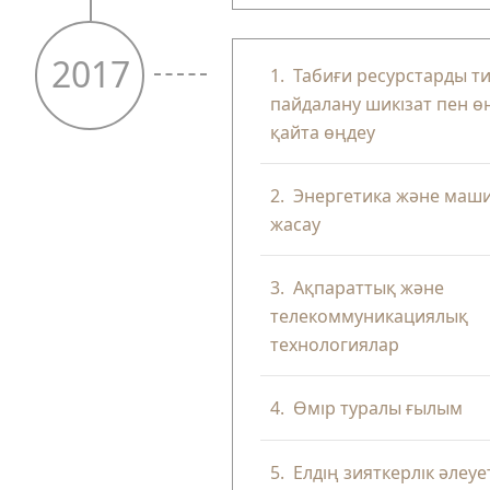
2017
1.
Табиғи ресурстарды ти
пайдалану шикізат пен өн
қайта өңдеу
2.
Энергетика және маш
жасау
3.
Ақпараттық және
телекоммуникациялық
технологиялар
4.
Өмір туралы ғылым
5.
Елдің зияткерлік әлеуе