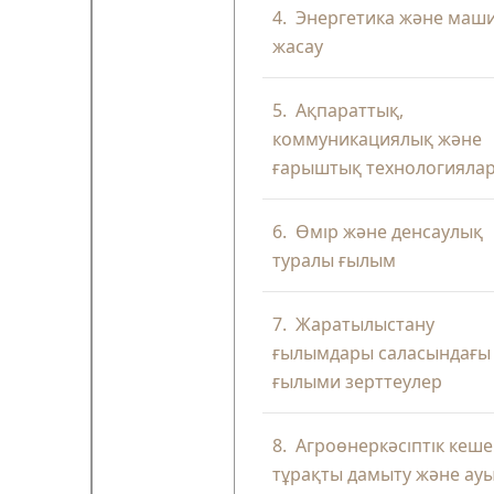
4.
Энергетика және маш
жасау
5.
Ақпараттық,
коммуникациялық және
ғарыштық технологияла
6.
Өмір және денсаулық
туралы ғылым
7.
Жаратылыстану
ғылымдары саласындағы
ғылыми зерттеулер
8.
Агроөнеркәсіптік кеше
тұрақты дамыту және ау