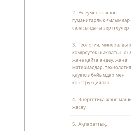
2.
Әлеуметтік және
гуманитарлық ғылымдар
саласындағы зерттеулер
3.
Геология, минералды 
көмірсутек шикізатын өн
және қайта өңдеу, жаңа
материалдар, технология
қауіпсіз бұйымдар мен
конструкциялар
4.
Энергетика және маш
жасау
5.
Ақпараттық,