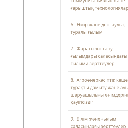
коммуникациялық және
ғарыштық технологияла
6.
Өмір және денсаулық
туралы ғылым
7.
Жаратылыстану
ғылымдары саласындағы
ғылыми зерттеулер
8.
Агроөнеркәсіптік кеше
тұрақты дамыту және ау
шаруашылығы өнімдерін
қауіпсіздігі
9.
Білім және ғылым
саласындағы зерттеулер