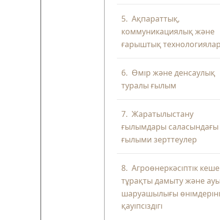
5.
Ақпараттық,
коммуникациялық және
ғарыштық технологияла
6.
Өмір және денсаулық
туралы ғылым
7.
Жаратылыстану
ғылымдары саласындағы
ғылыми зерттеулер
8.
Агроөнеркәсіптік кеше
тұрақты дамыту және ау
шаруашылығы өнімдерін
қауіпсіздігі