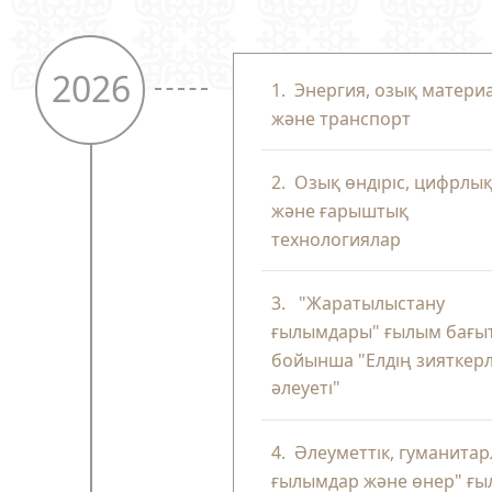
2026
1.
Энергия, озық матери
және транспорт
2.
Озық өндіріс, цифрлы
және ғарыштық
технологиялар
3.
"Жаратылыстану
ғылымдары" ғылым бағы
бойынша "Елдің зияткерл
әлеуеті"
4.
Әлеуметтік, гуманита
ғылымдар және өнер" ғ