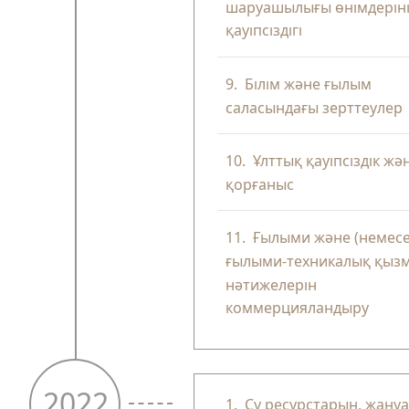
шаруашылығы өнімдерін
қауіпсіздігі
9.
Білім және ғылым
саласындағы зерттеулер
10.
Ұлттық қауіпсіздік жә
қорғаныс
11.
Ғылыми және (немесе
ғылыми-техникалық қыз
нәтижелерін
коммерцияландыру
2022
1.
Су ресурстарын, жану