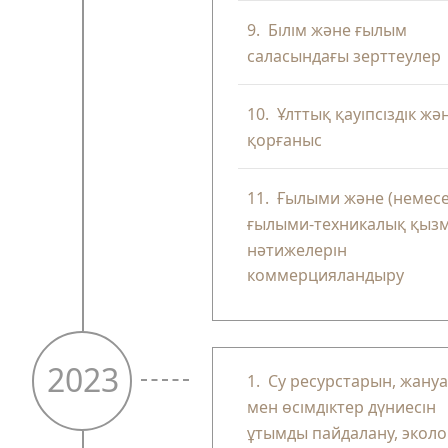
9.
Білім және ғылым
саласындағы зерттеулер
10.
Ұлттық қауіпсіздік жә
қорғаныс
11.
Ғылыми және (немесе
ғылыми-техникалық қыз
нәтижелерін
коммерцияландыру
2023
1.
Су ресурстарын, жану
мен өсімдіктер дүниесін
ұтымды пайдалану, эколо