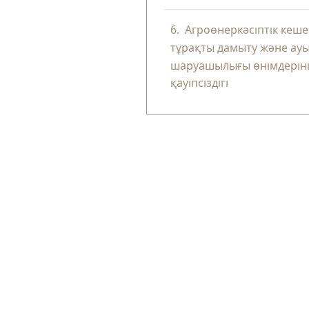
6.
Агроөнеркәсіптік кеше
тұрақты дамыту және ау
шаруашылығы өнімдерін
қауіпсіздігі