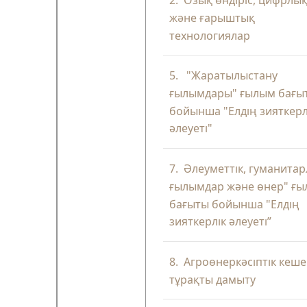
2.
Озық өндіріс, цифрлы
және ғарыштық
технологиялар
5.
"Жаратылыстану
ғылымдары" ғылым бағы
бойынша "Елдің зияткерл
әлеуеті"
7.
Әлеуметтік, гуманита
ғылымдар және өнер" ғ
бағыты бойынша "Елдің
зияткерлік әлеуеті”
8.
Агроөнеркәсіптік кеше
тұрақты дамыту