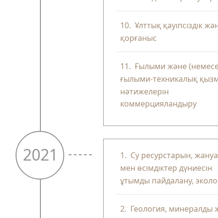
10.
Ұлттық қауіпсіздік жә
қорғаныс
11.
Ғылыми және (немесе
ғылыми-техникалық қыз
нәтижелерін
коммерцияландыру
2021
1.
Су ресурстарын, жану
мен өсімдіктер дүниесін
ұтымды пайдалану, эколо
2.
Геология, минералды 