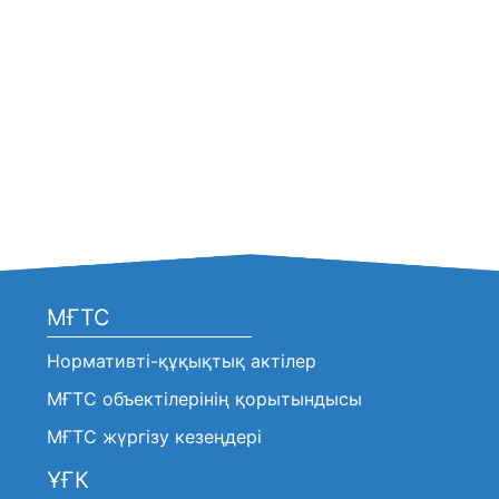
МҒТС
Нормативті-құқықтық актілер
МҒТС объектілерінің қорытындысы
МҒТС жүргізу кезеңдері
ҰҒК