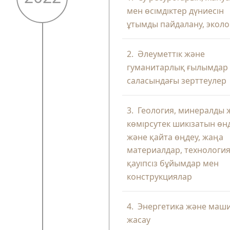
мен өсімдіктер дүниесін
ұтымды пайдалану, эколо
2.
Әлеуметтік және
гуманитарлық ғылымдар
саласындағы зерттеулер
3.
Геология, минералды 
көмірсутек шикізатын өн
және қайта өңдеу, жаңа
материалдар, технология
қауіпсіз бұйымдар мен
конструкциялар
4.
Энергетика және маш
жасау