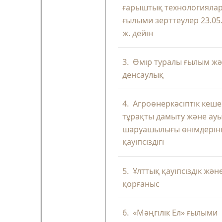
ғарыштық технологиялар
ғылыми зерттеулер 23.05
ж. дейін
3.
Өмір туралы ғылым ж
денсаулық
4.
Агроөнеркәсіптік кеше
тұрақты дамыту және ау
шаруашылығы өнімдерін
қауіпсіздігі
5.
Ұлттық қауіпсіздік жән
қорғаныс
6.
«Мәңгілік Ел» ғылыми