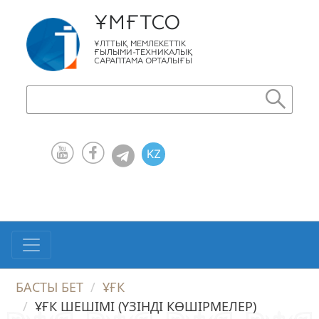
ҰМҒТСО
ҰЛТТЫҚ МЕМЛЕКЕТТІК
ҒЫЛЫМИ-ТЕХНИКАЛЫҚ
САРАПТАМА ОРТАЛЫҒЫ
KZ
RU
EN
БАСТЫ БЕТ
ҰҒК
ҰҒК ШЕШІМІ (ҮЗІНДІ КӨШІРМЕЛЕР)