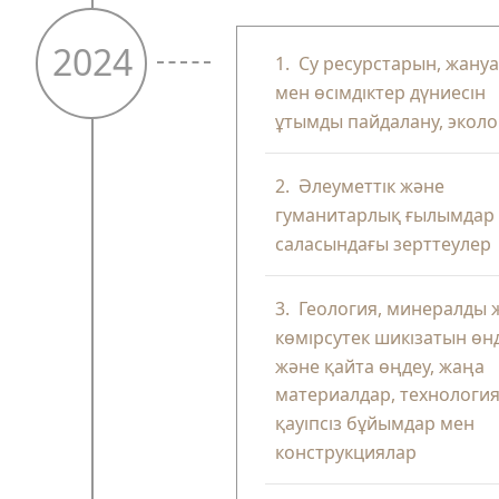
2024
1.
Су ресурстарын, жану
мен өсімдіктер дүниесін
ұтымды пайдалану, эколо
2.
Әлеуметтік және
гуманитарлық ғылымдар
саласындағы зерттеулер
3.
Геология, минералды 
көмірсутек шикізатын өн
және қайта өңдеу, жаңа
материалдар, технология
қауіпсіз бұйымдар мен
конструкциялар