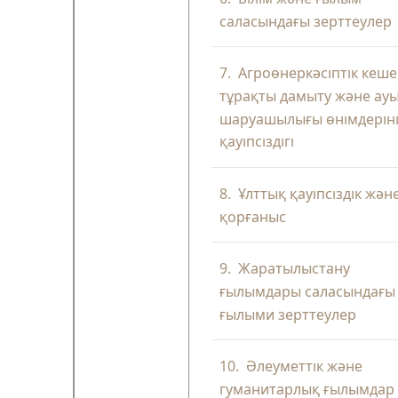
саласындағы зерттеулер
7.
Агроөнеркәсіптік кеше
тұрақты дамыту және ау
шаруашылығы өнімдерін
қауіпсіздігі
8.
Ұлттық қауіпсіздік жән
қорғаныс
9.
Жаратылыстану
ғылымдары саласындағы
ғылыми зерттеулер
10.
Әлеуметтік және
гуманитарлық ғылымдар