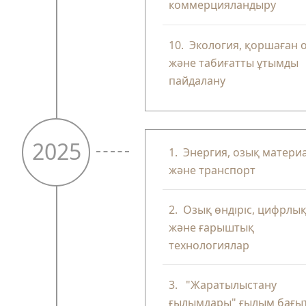
коммерцияландыру
10.
Экология, қоршаған 
және табиғатты ұтымды
пайдалану
2025
1.
Энергия, озық матери
және транспорт
2.
Озық өндіріс, цифрлы
және ғарыштық
технологиялар
3.
"Жаратылыстану
ғылымдары" ғылым бағы