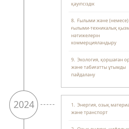
қауіпсіздік
8.
Ғылыми және (немесе)
ғылыми-техникалық қыз
нәтижелерін
коммерцияландыру
9.
Экология, қоршаған о
және табиғатты ұтымды
пайдалану
2024
1.
Энергия, озық матери
және транспорт