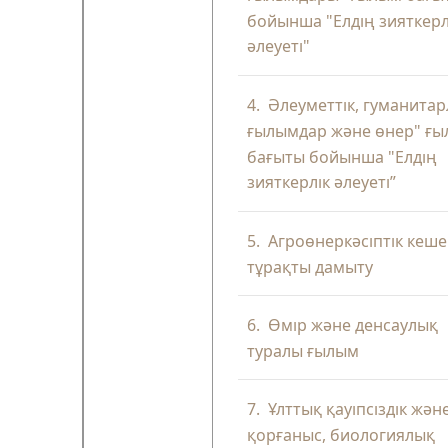
бойынша "Елдің зияткерл
әлеуеті"
4.
Әлеуметтік, гуманита
ғылымдар және өнер" ғ
бағыты бойынша "Елдің
зияткерлік әлеуеті”
5.
Агроөнеркәсіптік кеше
тұрақты дамыту
6.
Өмір және денсаулық
туралы ғылым
7.
Ұлттық қауіпсіздік жән
қорғаныс, биологиялық