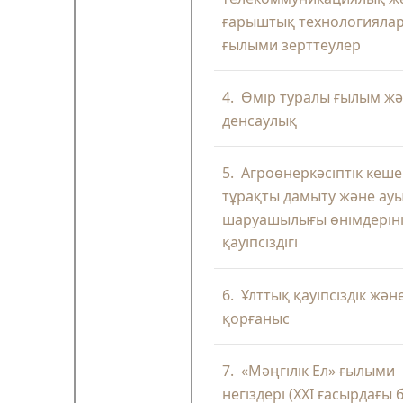
ғарыштық технологиялар
ғылыми зерттеулер
4.
Өмір туралы ғылым ж
денсаулық
5.
Агроөнеркәсіптік кеше
тұрақты дамыту және ау
шаруашылығы өнімдерін
қауіпсіздігі
6.
Ұлттық қауіпсіздік жән
қорғаныс
7.
«Мәңгілік Ел» ғылыми
негіздері (XXI ғасырдағы 