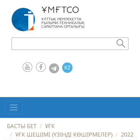
ҰМҒТСО
ҰЛТТЫҚ МЕМЛЕКЕТТІК
ҒЫЛЫМИ-ТЕХНИКАЛЫҚ
САРАПТАМА ОРТАЛЫҒЫ
KZ
RU
EN
БАСТЫ БЕТ
ҰҒК
ҰҒК ШЕШІМІ (ҮЗІНДІ КӨШІРМЕЛЕР)
2022