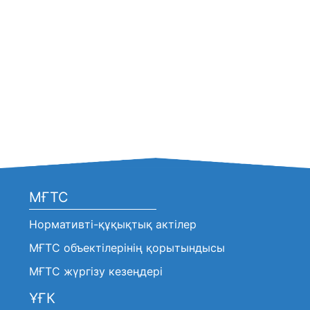
МҒТС
Нормативті-құқықтық актілер
МҒТС объектілерінің қорытындысы
МҒТС жүргізу кезеңдері
ҰҒК