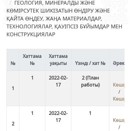
ГЕОЛОГИЯ, МИНЕРАЛДЫ ЖӘНЕ
КӨМІРСУТЕК ШИКІЗАТЫН ӨНДІРУ ЖӘНЕ
ҚАЙТА ӨҢДЕУ, ЖАҢА МАТЕРИАЛДАР,
ТЕХНОЛОГИЯЛАР, ҚАУІПСІЗ БҰЙЫМДАР МЕН
КОНСТРУКЦИЯЛАР
Хаттама
Хаттама
№
уақыты
Үзінді / хат №
Әрекет
1
2022-02-
2 (План
17
работы)
Көшіру
/
Көшіру
1
2022-02-
1
17
Көшіру
/