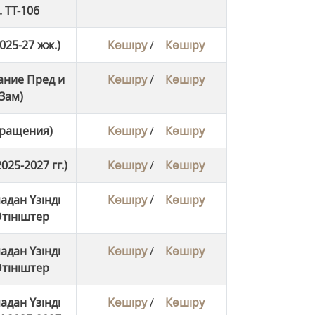
 ТТ-106
2025-27 жж.)
Көшіру
/
Көшіру
ание Пред и
Көшіру
/
Көшіру
Зам)
бращения)
Көшіру
/
Көшіру
025-2027 гг.)
Көшіру
/
Көшіру
адан Үзінді
Көшіру
/
Көшіру
тініштер
адан Үзінді
Көшіру
/
Көшіру
тініштер
адан Үзінді
Көшіру
/
Көшіру