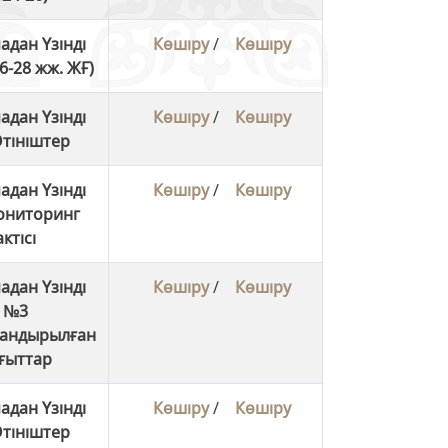
адан Үзінді
Көшіру
/
Көшіру
6-28 жж. ЖҒ)
адан Үзінді
Көшіру
/
Көшіру
тініштер
адан Үзінді
Көшіру
/
Көшіру
ониторинг
актісі
адан Үзінді
Көшіру
/
Көшіру
№3
андырылған
ғыттар
адан Үзінді
Көшіру
/
Көшіру
тініштер