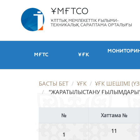
ҰМҒТСО
ҰЛТТЫҚ МЕМЛЕКЕТТІК ҒЫЛЫМИ-
ТЕХНИКАЛЫҚ САРАПТАМА ОРТАЛЫҒЫ
МОНИТОРИ
МҒТС
ҰҒК
БАСТЫ БЕТ
ҰҒК
ҰҒК ШЕШІМІ (Ү
"ЖАРАТЫЛЫСТАНУ ҒЫЛЫМДАРЫ" 
Хаттама №
11