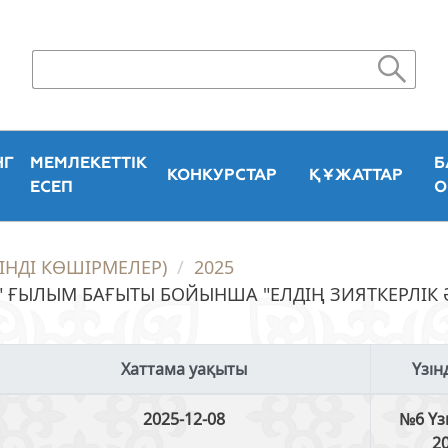
НГ
МЕМЛЕКЕТТІК
Б
КОНКУРСТАР
ҚҰЖАТТАР
ЕСЕП
О
ЗІНДІ КӨШІРМЕЛЕР)
2025
ҒЫЛЫМ БАҒЫТЫ БОЙЫНША "ЕЛДІҢ ЗИЯТКЕРЛІК Ә
Хаттама уақыты
Үзін
2025-12-08
№6 Үзі
20