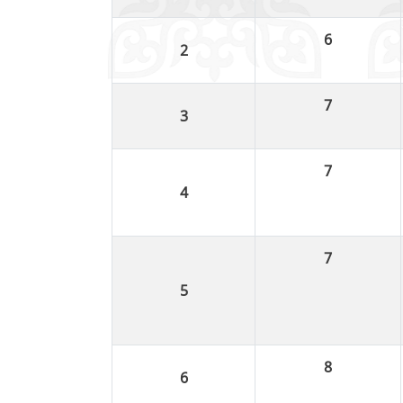
6
7
7
7
8