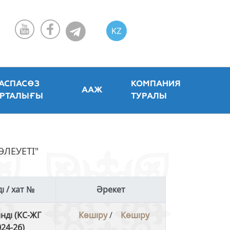
KZ
RU
EN
АСПАСӨЗ
КОМПАНИЯ
ААЖ
РТАЛЫҒЫ
ТУРАЛЫ
ЛЕУЕТІ"
ді / хат №
Әрекет
нді (КС-ЖГ
Көшіру
/
Көшіру
24-26)