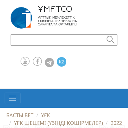
ҰМҒТСО
ҰЛТТЫҚ МЕМЛЕКЕТТІК
ҒЫЛЫМИ-ТЕХНИКАЛЫҚ
САРАПТАМА ОРТАЛЫҒЫ
KZ
RU
EN
БАСТЫ БЕТ
ҰҒК
ҰҒК ШЕШІМІ (ҮЗІНДІ КӨШІРМЕЛЕР)
2022