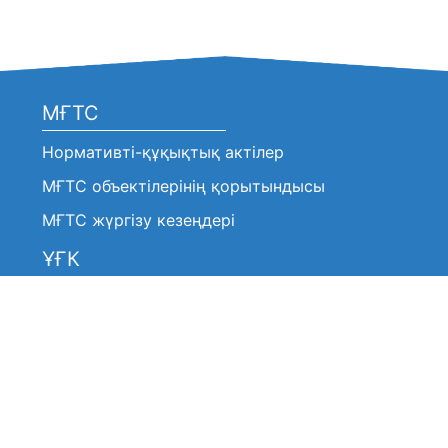
МҒТС
Нормативті-құқықтық актілер
МҒТС объектілерінің қорытындысы
МҒТС жүргізу кезеңдері
ҰҒК
Нормативтік-құқықтық актілер
Анонстар / хабарландырулар
ҰҒК шешімі (үзінді көшірмелер)
ҰҒК жұмысы туралы
ҰҒК жұмысы туралы