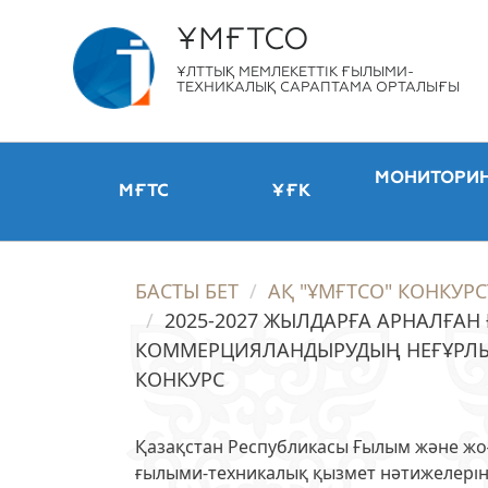
ҰМҒТСО
ҰЛТТЫҚ МЕМЛЕКЕТТІК ҒЫЛЫМИ-
ТЕХНИКАЛЫҚ САРАПТАМА ОРТАЛЫҒЫ
МОНИТОРИ
МҒТС
ҰҒК
БАСТЫ БЕТ
АҚ "ҰМҒТСО" КОНКУРС
2025-2027 ЖЫЛДАРҒА АРНАЛҒА
КОММЕРЦИЯЛАНДЫРУДЫҢ НЕҒҰРЛЫ
КОНКУРС
Қазақстан Республикасы Ғылым және жоғ
ғылыми-техникалық қызмет нәтижелері