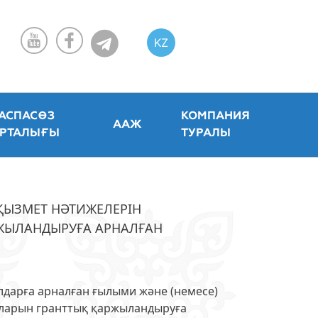
KZ
RU
EN
АСПАСӨЗ
КОМПАНИЯ
ААЖ
РТАЛЫҒЫ
ТУРАЛЫ
ҚЫЗМЕТ НӘТИЖЕЛЕРІН
ЖЫЛАНДЫРУҒА АРНАЛҒАН
лдарға арналған ғылыми және (немесе)
ларын гранттық қаржыландыруға