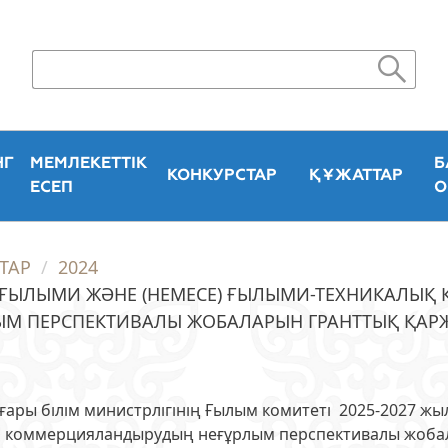
НГ
МЕМЛЕКЕТТІК
Б
КОНКУРСТАР
ҚҰЖАТТАР
ЕСЕП
О
ТАР
2024
Н ҒЫЛЫМИ ЖӘНЕ (НЕМЕСЕ) ҒЫЛЫМИ-ТЕХНИКАЛЫҚ 
М ПЕРСПЕКТИВАЛЫ ЖОБАЛАРЫН ГРАНТТЫҚ ҚАР
ары білім министрлігінің Ғылым комитеті 2025-2027 жы
н коммерцияландырудың неғұрлым перспективалы жоба