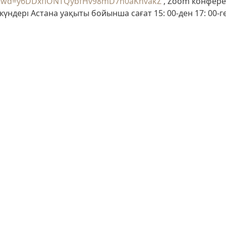
8?pwd=y6DDxflONTQybfHv98mD7n0aKnvakZ
, Zoom конфере
үндері Астана уақыты бойынша сағат 15: 00-ден 17: 00-ге