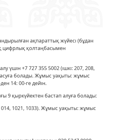
ндырылған ақпараттық жүйесі (бұдан
дық цифрлық қолтаңбасымен
 үшін +7 727 355 5002 (ішкі: 207, 208,
барласуға болады. Жұмыс уақыты: жұмыс
ден 14: 00-ге дейін.
ғы 9 қыркүйектен бастап алуға болады:
, 1014, 1021, 1033). Жұмыс уақыты: жұмыс