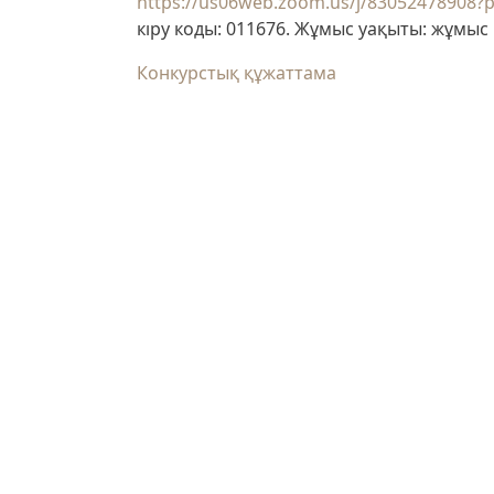
https://us06web.zoom.us/j/8305247890
кіру коды: 011676. Жұмыс уақыты: жұмыс к
Конкурстық құжаттама