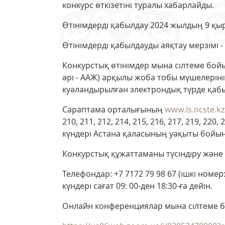
конкурс өткізетіні туралы хабарлайды.
Өтінімдерді қабылдау 2024 жылдың 9 қыр
Өтінімдерді қабылдауды аяқтау мерзімі -
Конкурстық өтінімдер мына сілтеме бо
әрі - ААЖ) арқылы жоба тобы мүшелерін
куәландырылған электрондық түрде қаб
Сараптама орталығының
www.is.ncste.k
210, 211, 212, 214, 215, 216, 217, 219, 
күндері Астана қаласының уақыты бойынша с
Конкурстық құжаттаманы түсіндіру және 
Телефондар: +7 7172 79 98 67 (ішкі номер:
күндері сағат 09: 00-ден 18:30-ға дейін.
Онлайн конференциялар мына сілтеме 