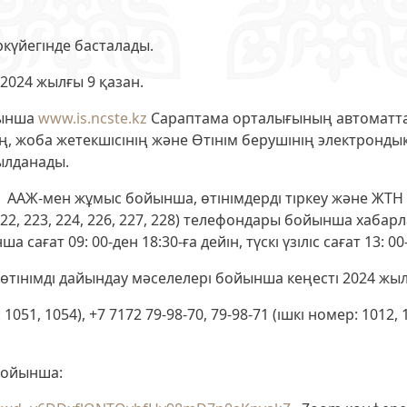
күйегінде басталады.
 2024 жылғы 9 қазан.
йынша
www.is.ncste.kz
Сараптама орталығының автоматта
ің, жоба жетекшісінің және Өтінім берушінің электрон
ылданады.
z
ААЖ-мен жұмыс бойынша, өтінімдерді тіркеу және ЖТН алу
220, 222, 223, 224, 226, 227, 228) телефондары бойынша ха
ағат 09: 00-ден 18:30-ға дейін, түскі үзіліс сағат 13: 00-
өтінімді дайындау мәселелері бойынша кеңесті 2024 жыл
 1051, 1054), +7 7172 79-98-70, 79-98-71 (ішкі номер: 1012
бойынша: