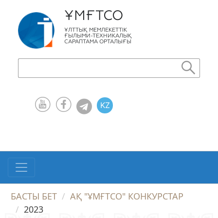
ҰМҒТСО
ҰЛТТЫҚ МЕМЛЕКЕТТІК
ҒЫЛЫМИ-ТЕХНИКАЛЫҚ
САРАПТАМА ОРТАЛЫҒЫ
KZ
RU
EN
БАСТЫ БЕТ
АҚ "ҰМҒТСО" КОНКУРСТАР
2023