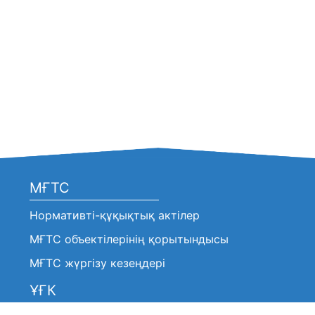
МҒТС
Нормативті-құқықтық актілер
МҒТС объектілерінің қорытындысы
МҒТС жүргізу кезеңдері
ҰҒК