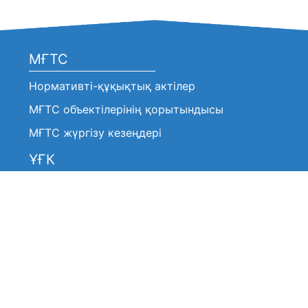
МҒТС
Нормативті-құқықтық актілер
МҒТС объектілерінің қорытындысы
МҒТС жүргізу кезеңдері
ҰҒК
Нормативтік-құқықтық актілер
Анонстар / хабарландырулар
ҰҒК шешімі (үзінді көшірмелер)
ҰҒК жұмысы туралы
ҰҒК жұмысы туралы
ҰҒК құрамы