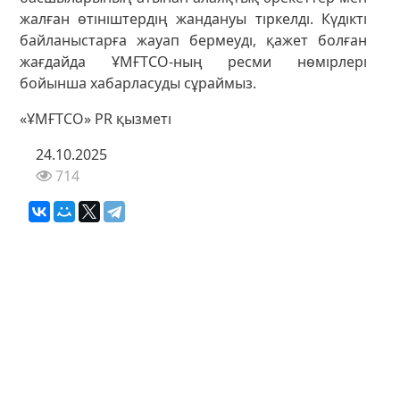
жалған өтініштердің жандануы тіркелді. Күдікті
байланыстарға жауап бермеуді, қажет болған
жағдайда ҰМҒТСО-ның ресми нөмірлері
бойынша хабарласуды сұраймыз.
«ҰМҒТСО» PR қызметі
24.10.2025
714