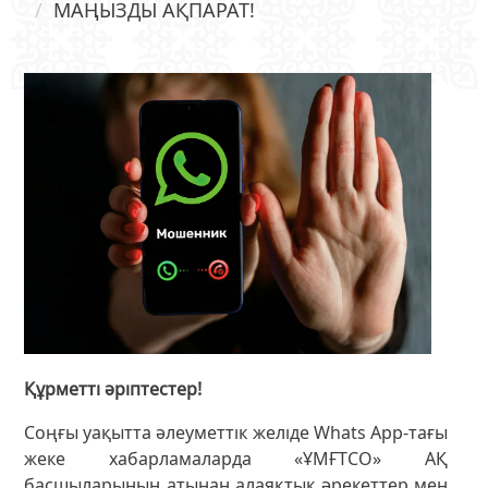
МАҢЫЗДЫ АҚПАРАТ!
Құрметті әріптестер!
Соңғы уақытта әлеуметтік желіде Whats App-тағы
жеке хабарламаларда «ҰМҒТСО» АҚ
басшыларының атынан алаяқтық әрекеттер мен