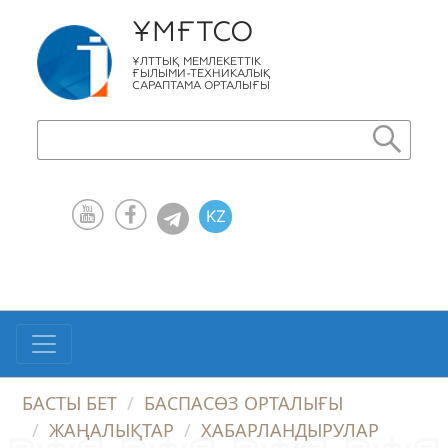
ҰМҒТСО
ҰЛТТЫҚ МЕМЛЕКЕТТІК
ҒЫЛЫМИ-ТЕХНИКАЛЫҚ
САРАПТАМА ОРТАЛЫҒЫ
KZ
RU
EN
БАСТЫ БЕТ
БАСПАСӨЗ ОРТАЛЫҒЫ
ЖАҢАЛЫҚТАР
ХАБАРЛАНДЫРУЛАР