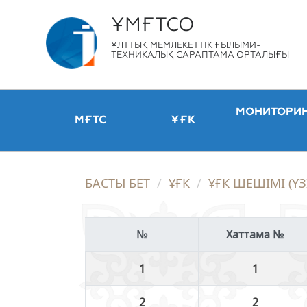
ҰМҒТСО
ҰЛТТЫҚ МЕМЛЕКЕТТІК ҒЫЛЫМИ-
ТЕХНИКАЛЫҚ САРАПТАМА ОРТАЛЫҒЫ
МОНИТОРИ
МҒТС
ҰҒК
БАСТЫ БЕТ
ҰҒК
ҰҒК ШЕШІМІ (Ү
Хаттама №
1
2