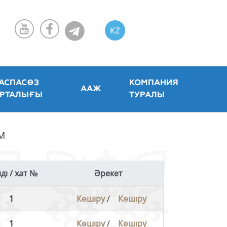
KZ
RU
EN
АСПАСӨЗ
КОМПАНИЯ
ААЖ
РТАЛЫҒЫ
ТУРАЛЫ
М
нді / хат №
Әрекет
1
Көшіру
/
Көшіру
1
Көшіру
/
Көшіру