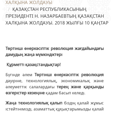
ХАЛҚЫНА ЖОЛДАУЫ
ҚАЗАҚСТАН РЕСПУБЛИКАСЫНЫҢ
ПРЕЗИДЕНТІ Н. НАЗАРБАЕВТЫҢ ҚАЗАҚСТАН
ХАЛҚЫНА ЖОЛДАУЫ. 2018 ЖЫЛҒЫ 10 ҚАҢТАР
Төртінші өнеркәсіптік революция жағдайындағы
дамудың жаңа мүмкіндіктері
Құрметті қазақстандықтар!
Бүгінде әлем
Төртінші өнеркәсіптік революция
дәуіріне, технологиялық, экономикалық және
әлеуметтік салалардағы
терең және қарқынды
өзгерістер кезеңіне
қадам басып келеді.
Жаңа технологиялық қалып
біздің қалай жұмыс
істейтінімізді, азаматтық құқықтарымызды қалай