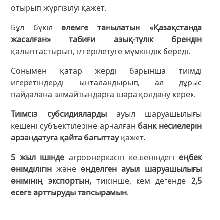
отырып жүргізілуі қажет.
Бұл бүкіл
әлемге танылатын «Қазақстанда
жасалған» табиғи азық-түлік брендін
қалыптастырып, ілгерілетуге мүмкіндік береді.
Сонымен қатар жерді барынша тиімді
игеретіндерді ынталандырып, ал дұрыс
пайдалана алмайтындарға шара қолдану керек.
Тиімсіз субсидияларды
ауыл шаруашылығы
кешені субъектілеріне арналған
банк несиелерін
арзандатуға қайта бағыттау
қажет.
5 жыл ішінде
агроөнеркәсіп кешеніндегі
еңбек
өнімділігін
және
өңделген ауыл шаруашылығы
өнімінің экспортын,
тиісінше, кем дегенде
2,5
есеге арттыруды тапсырамын
.