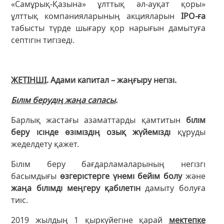
«Самұрық-Қазына» ұлттық әл-ауқат қоры»
ұлттық компанияларының акцияларын
IPO-ға
табысты түрде шығару қор нарығын дамытуға
септігін тигізеді.
ЖЕТІНШІ
. Адами капитал – жаңғыру негізі.
Білім берудің жаңа сапасы
.
Барлық жастағы азаматтарды қамтитын
білім
беру ісінде өзіміздің озық жүйемізді
құруды
жеделдету қажет.
Білім беру бағдарламаларының негізгі
басымдығы
өзгерістерге үнемі бейім болу
және
жаңа білімді меңгеру қабілетін
дамыту болуға
тиіс.
2019 жылдың 1 қыркүйегіне қарай
мектепке