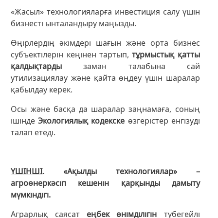
«Жасыл» технологияларға инвестиция салу үшін
бизнесті ынталандыру маңызды.
Өңірлердің әкімдері шағын және орта бизнес
субъектілерін кеңінен тартып,
тұрмыстық қатты
қалдықтарды
заман талабына сай
утилизациялау және қайта өңдеу үшін шаралар
қабылдау керек.
Осы және басқа да шаралар заңнамаға, соның
ішінде
Экологиялық кодекске
өзгерістер енгізуді
талап етеді.
ҮШІНШІ
. «Ақылды технологиялар» –
агроөнеркәсіп кешенін қарқынды дамыту
мүмкіндігі.
Аграрлық саясат
еңбек өнімділігін
түбегейлі