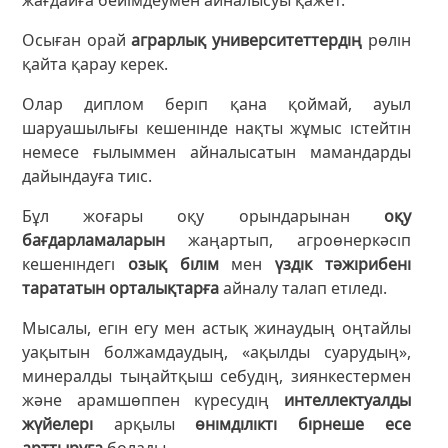
Осыған орай
аграрлық университеттердің
рөлін
қайта қарау керек.
Олар диплом беріп қана қоймай, ауыл
шаруашылығы кешенінде нақты жұмыс істейтін
немесе ғылыммен айналысатын мамандарды
дайындауға тиіс.
Бұл жоғары оқу орындарынан
оқу
бағдарламаларын
жаңартып, агроөнеркәсіп
кешеніндегі
озық білім
мен
үздік тәжірибені
тарататын орталықтарға
айналу талап етіледі.
Мысалы, егін егу мен астық жинаудың оңтайлы
уақытын болжамдаудың, «ақылды суарудың»,
минералды тыңайтқыш себудің, зиянкестермен
және арамшөппен күресудің
интеллектуалды
жүйелері
арқылы
өнімділікті бірнеше есе
арттыруға
болады.