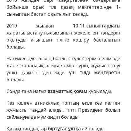
бойынша орыс тілі қазақ мектептерінде
1-
сыныптан
бастап оқытылып келеді.
2019 жылдан
10-11-сыныптардағы
жаратылыстану ғылымының жекелеген пәндерін
оқытуды ағылшын тіліне көшіру басталатын
болады.
Нәтижесінде, біздің барлық түлектеріміз елімізде
және жаһандық әлемде өмір сүріп, жұмыс істеуі
үшін қажетті деңгейде
үш тілді меңгеретін
болады.
Сонда ғана нағыз
азаматтық қоғам
құрылады.
Кез келген этникалық топтың өкілі кез келген
жұмысты таңдай алады, тіпті
Президент болып
сайлануға
да мүмкіндігі болады.
Қазақстандықтар
біртұтас ұлтқа
айналады.