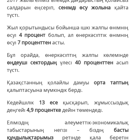
салдарын еңсеріп,
сенімді өсу жолына
қайта
түсті.
Жыл қорытындысы бойынша ішкі жалпы өнімнің
өсуі
4 процент
болып, ал өнеркәсіптік өнімнің
өсуі
7 проценттен
асты.
Бұл орайда, өнеркәсіптің жалпы көлемінде
өңдеуші сектордың
үлесі
40 проценттен
асып
түсті.
Қазақстанның қолайлы дамуы
орта таптың
қалыптасуына мүмкіндік берді.
Кедейшілік
13 есе
қысқарып, жұмыссыздық
деңгейі
4,9 процентке
дейін төмендеді.
Еліміздің әлеуметтік-экономикалық
табыстарының негізі – біздің
басты
құндылықтарымыз
ретінде қала беретін