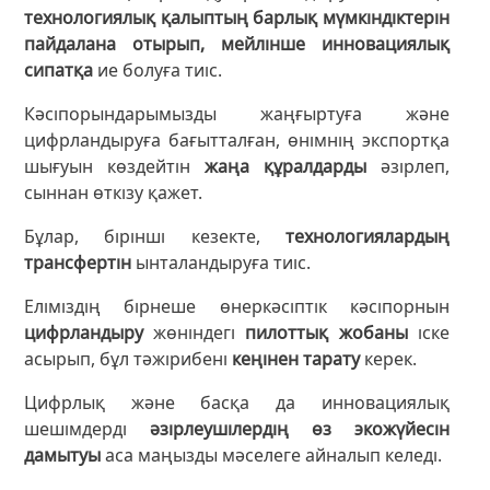
технологиялық қалыптың барлық мүмкіндіктерін
пайдалана отырып, мейлінше инновациялық
сипатқа
ие болуға тиіс.
Кәсіпорындарымызды жаңғыртуға және
цифрландыруға бағытталған, өнімнің экспортқа
шығуын көздейтін
жаңа құралдарды
әзірлеп,
сыннан өткізу қажет.
Бұлар, бірінші кезекте,
технологиялардың
трансфертін
ынталандыруға тиіс.
Еліміздің бірнеше өнеркәсіптік кәсіпорнын
цифрландыру
жөніндегі
пилоттық жобаны
іске
асырып, бұл тәжірибені
кеңінен тарату
керек.
Цифрлық және басқа да инновациялық
шешімдерді
әзірлеушілердің өз экожүйесін
дамытуы
аса маңызды мәселеге айналып келеді.