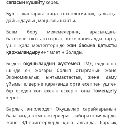
сапасын күшейту
керек.
Бұл – жастарды жаңа технологиялық қалыпқа
дайындаудың маңызды шарты.
Білім беру мекемелерінің арасындағы
бәсекелестікті арттырып, жеке капиталды тарту
үшін қала мектептерінде
жан басына қатысты
қаржыландыру
енгізілетін болады.
Біздегі
оқушылардың жүктемесі
ТМД елдерінің
ішінде ең жоғары болып отырғанын және
Экономикалық ынтымақтастық және даму
ұйымы елдеріне қарағанда орта есеппен үштен
бір еседен көп екенін ескеріп, оны
төмендету
керек.
Барлық өңірлердегі Оқушылар сарайларының
базасында компьютерлерді, лабораторияларды
және 3Д-принтерлерді қоса алғанда, барлық