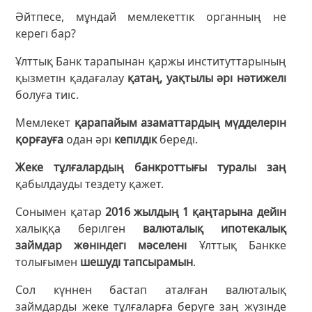
Әйтпесе, мұндай мемлекеттік органның не
керегі бар?
Ұлттық Банк тарапынан қаржы институттарының
қызметін қадағалау
қатаң, уақтылы әрі нәтижелі
болуға тиіс.
Мемлекет
қарапайым азаматтардың мүдделерін
қорғауға
одан әрі
кепілдік
береді.
Жеке тұлғалардың банкроттығы туралы заң
қабылдауды тездету қажет.
Сонымен қатар
2016 жылдың 1 қаңтарына дейін
халыққа берілген
валюталық ипотекалық
займдар жөніндегі мәселені
Ұлттық Банкке
толығымен
шешуді тапсырамын
.
Сол күннен бастап аталған валюталық
займдарды жеке тұлғаларға беруге заң жүзінде