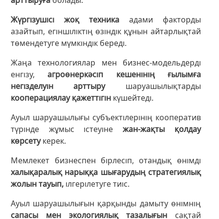
Жүргізушісі жоқ техника
адами факторды
азайтып, егіншіліктің өзіндік құнын айтарлықтай
төмендетуге мүмкіндік береді.
Жаңа технологиялар мен бизнес-модельдерді
енгізу,
агроөнеркәсіп кешенінің ғылымға
негізделуін арттыру
шаруашылықтарды
кооперациялау қажеттігін
күшейтеді.
Ауыл шаруашылығы субъектілерінің кооператив
түрінде жұмыс істеуіне
жан-жақты қолдау
көрсету
керек.
Мемлекет бизнеспен бірлесіп, отандық өнімді
халықаралық нарыққа шығарудың стратегиялық
жолын тауып,
ілгерілетуге тиіс.
Ауыл шаруашылығын қарқынды дамыту өнімнің
сапасы мен экологиялық тазалығын
сақтай