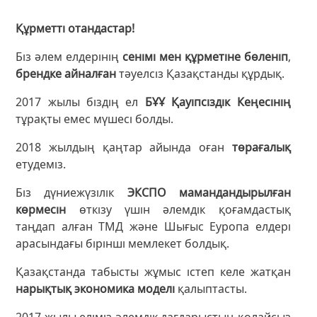
Құрметті отандастар!
Біз әлем елдерінің
сенімі мен құрметіне бөленіп
,
брендке айналған
тәуелсіз Қазақстанды құрдық.
2017 жылы біздің ел
БҰҰ Қауіпсіздік Кеңесінің
тұрақты емес мүшесі болды.
2018 жылдың қаңтар айында оған
төрағалық
етудеміз.
Біз дүниежүзілік
ЭКСПО мамандандырылған
көрмесін
өткізу үшін әлемдік қоғамдастық
таңдап алған ТМД және Шығыс Еуропа елдері
арасындағы бірінші мемлекет болдық.
Қазақстанда табысты жұмыс істеп келе жатқан
нарықтық экономика моделі
қалыптасты.
2017 жылы еліміз әлемдік дағдарыстың қолайсыз