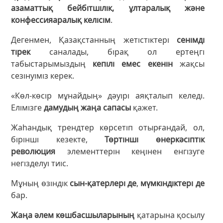
азаматтық бейбітшілік, ұлтаралық және
конфессияаралық келісім
.
Дегенмен, Қазақстанның жетістіктері
сенімді
тірек
саналады, бірақ ол ертеңгі
табыстарымыздың
кепілі емес екенін
жақсы
сезінуіміз керек.
«Көл-көсір мұнайдың» дәуірі аяқталып келеді.
Елімізге
дамудың жаңа сапасы
қажет.
Жаһандық трендтер көрсетіп отырғандай, ол,
бірінші кезекте,
Төртінші өнеркәсіптік
революция
элементтерін кеңінен енгізуге
негізделуі тиіс.
Мұның өзіндік
сын-қатерлері де
,
мүмкіндіктері де
бар.
Жаңа әлем көшбасшыларының
қатарына қосылу