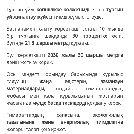
Тұрғын үйді
көпшілікке қолжетімді
еткен
тұрғын
үй жинақтау жүйесі
тиімді жұмыс істеуде.
Баспанамен қамту көрсеткіші соңғы 10 жылда
бір тұрғынға шаққанда
30 процентке
өсіп,
бүгінде
21,6 шаршы метрді
құрады.
Бұл көрсеткішті
2030 жылы 30 шаршы метрге
дейін жеткізу керек.
Осы міндетті орындау барысында құрылыс
салудың
жаңа әдістерін, заманауи
материалдарды,
сондай-ақ ғимараттардың
жобасы мен қала құрылысының жоспарын
жасағанда
мүлде басқа тәсілдерді
қолдану керек.
Ғимараттардың
сапасына, экологиялық
тазалығына және энергиялық тиімділігіне
жоғары талап қою қажет.