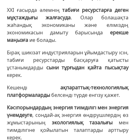
ХХІ ғасырда әлемнің
табиғи ресурстарға деген
мұқтаждығы жалғасуда
. Олар болашақта
жаһандық экономиканы және еліміздің
экономикасын дамыту барысында
ерекше
маңызға
ие болады.
Бірақ шикізат индустрияларын ұйымдастыру ісін,
табиғи ресурстарды басқаруға қатысты
ұстанымдарды
сыни тұрғыдан қайта пысықтау
керек.
Кешенді
ақпараттық-технологиялық
платформаларды
белсенді түрде енгізу қажет.
Кәсіпорындардың энергия тиімділігі мен энергия
үнемдеуге
, сондай-ақ энергия өндірушілердің өз
жұмыстарының
экологиялық тазалығы
мен
тиімділігіне қойылатын талаптарды арттыру
керек.