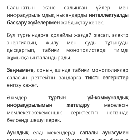
Салынатын және салынған үйлер мен
инфрақұрылымдық нысандарды
интеллектуалды
басқару жүйелерімен
жабдықтау керек.
Бұл тұрғындарға қолайлы жағдай жасап, электр
энергиясын, жылу мен суды тұтынуды
қысқартып, табиғи монополистерді тиімді
жұмысқа ынталандырады.
Заңнамаға,
соның ішінде табиғи монополиялар
саласын реттейтін заңдарға
тиісті өзгерістер
енгізу қажет.
Әкімдер
тұрғын үй-коммуналдық
инфрақұрылымын жетілдіру
мәселесін
мемлекет-жекеменшік серіктестігі негізінде
белсенді шешуі керек.
Ауылдық
елді мекендерді
сапалы ауызсумен
қамтамасыз ету үшін Үкімет бұл іске барлық