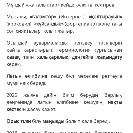
Мұндай «жаңалықтар» кейде күлкіңді келтіреді.
Мысалы,
«ғаламтор»
(Интернет),
«қолтырауын»
(крокодил),
«күйсандық»
(фортепиано) және тағы
сол сияқтылар толып жатыр.
Осындай аудармаларды негіздеу тәсілдерін
қайта қарастырып, терминология тұрғысынан
қазақ тілін халықаралық деңгейге жақындату
керек.
Латын әліпбиіне
көшу бұл мәселені реттеуге
мүмкіндік береді.
2025 жылға дейін білім берудің барлық
деңгейінде латын әліпбиіне көшудің
нақты
кестесін
жасау қажет.
Орыс тілін
білу
маңызды
болып қала береді.
2016 жылдан бері жаңартылған бағдарлама