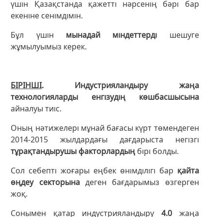
үшін Қазақстанда қажетті нәрсенің бәрі бар
екеніне сенімдімін.
Бұл үшін
мынадай міндеттерді
шешуге
жұмылуымыз керек.
БІРІНШІ
. Индустрияландыру жаңа
технологияларды енгізудің көшбасшысына
айналуы тиіс.
Оның нәтижелері мұнай бағасы күрт төмендеген
2014-2015 жылдардағы дағдарыста негізгі
тұрақтандырушы факторлардың
бірі болды.
Сол себепті жоғары еңбек өнімділігі бар
қайта
өңдеу секторына
деген бағдарымыз өзгерген
жоқ.
Сонымен қатар индустрияландыру
4.0
жаңа