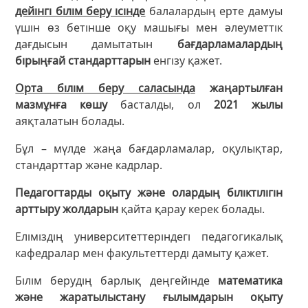
дейінгі білім беру ісінде
балалардың ерте дамуы
үшін өз бетінше оқу машығы мен әлеуметтік
дағдысын дамытатын
бағдарламалардың
бірыңғай стандарттарын
енгізу қажет.
Орта білім беру саласында
жаңартылған
мазмұнға көшу
басталды, ол
2021 жылы
аяқталатын болады.
Бұл – мүлде жаңа бағдарламалар, оқулықтар,
стандарттар және кадрлар.
Педагогтарды оқыту және олардың біліктілігін
арттыру жолдарын
қайта қарау керек болады.
Еліміздің университеттеріндегі педагогикалық
кафедралар мен факультеттерді дамыту қажет.
Білім берудің барлық деңгейінде
математика
және жаратылыстану ғылымдарын оқыту