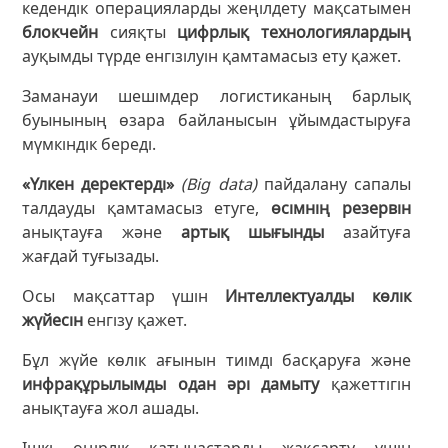
кедендік операцияларды жеңілдету мақсатымен
блокчейн
сияқты
цифрлық технологиялардың
ауқымды түрде енгізілуін қамтамасыз ету қажет.
Заманауи шешімдер логистиканың барлық
буынының өзара байланысын ұйымдастыруға
мүмкіндік береді.
«Үлкен деректерді»
(Big data)
пайдалану сапалы
талдауды қамтамасыз етуге,
өсімнің резервін
анықтауға және
артық шығынды
азайтуға
жағдай туғызады.
Осы мақсаттар үшін
Интеллектуалды көлік
жүйесін
енгізу қажет.
Бұл жүйе көлік ағынын тиімді басқаруға және
инфрақұрылымды одан әрі дамыту
қажеттігін
анықтауға жол ашады.
Ішкі өңірлік қатынастарды жақсарту үшін