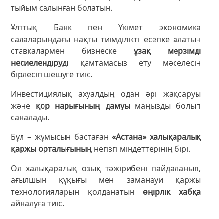
тыйым салынған болатын.
Ұлттық Банк пен Үкімет экономика
салаларындағы нақты тиімділікті есепке алатын
ставкалармен бизнеске
ұзақ мерзімді
несиелендіруді
қамтамасыз ету мәселесін
бірлесіп шешуге тиіс.
Инвестициялық ахуалдың одан әрі жақсаруы
және
қор нарығының дамуы
маңызды болып
саналады.
Бұл – жұмысын бастаған
«Астана» халықаралық
қаржы орталығының
негізгі міндеттерінің бірі.
Ол халықаралық озық тәжірибені пайдаланып,
ағылшын құқығы мен заманауи қаржы
технологияларын қолданатын
өңірлік хабқа
айналуға тиіс.