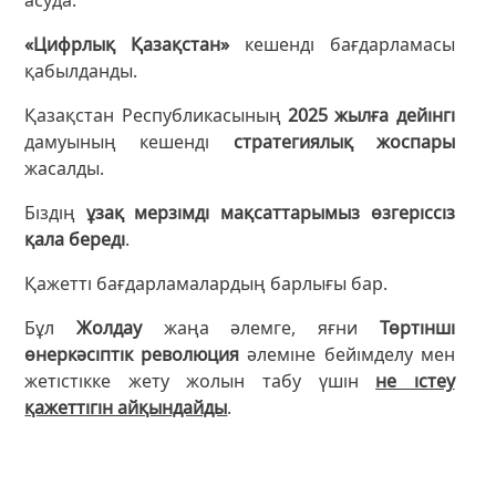
«Цифрлық Қазақстан»
кешенді бағдарламасы
қабылданды.
Қазақстан Республикасының
2025 жылға дейінгі
дамуының кешенді
стратегиялық жоспары
жасалды.
Біздің
ұзақ мерзімді мақсаттарымыз өзгеріссіз
қала береді
.
Қажетті бағдарламалардың барлығы бар.
Бұл
Жолдау
жаңа әлемге, яғни
Төртінші
өнеркәсіптік революция
әлеміне бейімделу мен
жетістікке жету жолын табу үшін
не істеу
қажеттігін айқындайды
.