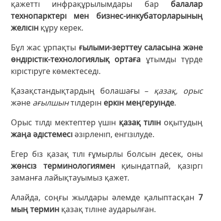
қажетті инфрақұрылымдары бар
балалар
технопарктері мен бизнес-инкубаторларының
желісін
құру керек.
Бұл жас ұрпақты
ғылыми-зерттеу саласына және
өндірістік-технологиялық ортаға
ұтымды түрде
кірістіруге көмектеседі.
Қазақстандықтардың болашағы –
қазақ, орыс
және
ағылшын
тілдерін
еркін меңгеруінде
.
Орыс тілді мектептер үшін
қазақ тілін
оқытудың
жаңа әдістемесі
әзірленіп, енгізілуде.
Егер біз қазақ тілі ғұмырлы болсын десек, оны
жөнсіз терминологиямен
қиындатпай, қазіргі
заманға лайықтауымыз қажет.
Алайда, соңғы жылдары әлемде қалыптасқан
7
мың термин
қазақ тіліне аударылған.