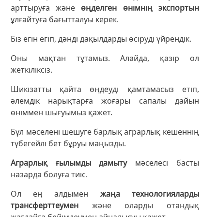
арттыруға және
өңделген өнімнің экспортын
ұлғайтуға бағытталуы керек.
Біз егін егіп, дәнді дақылдарды өсіруді үйрендік.
Оны мақтан тұтамыз. Алайда, қазір ол
жеткіліксіз.
Шикізатты қайта өңдеуді қамтамасыз етіп,
әлемдік нарықтарға жоғары сапалы дайын
өніммен шығуымыз қажет.
Бұл мәселені шешуге барлық аграрлық кешеннің
түбегейлі бет бұруы маңызды.
Аграрлық ғылымды дамыту
мәселесі басты
назарда болуға тиіс.
Ол ең алдымен
жаңа технологияларды
трансферттеумен
және оларды отандық
жағдайға бейімдеумен айналысуы қажет.