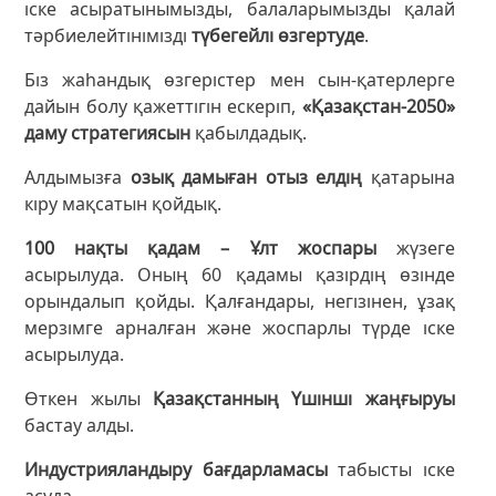
іске асыратынымызды, балаларымызды қалай
тәрбиелейтінімізді
түбегейлі өзгертуде
.
Біз жаһандық өзгерістер мен сын-қатерлерге
дайын болу қажеттігін ескеріп,
«Қазақстан-2050»
даму стратегиясын
қабылдадық.
Алдымызға
озық дамыған отыз елдің
қатарына
кіру мақсатын қойдық.
100 нақты қадам – Ұлт жоспары
жүзеге
асырылуда. Оның 60 қадамы қазірдің өзінде
орындалып қойды. Қалғандары, негізінен, ұзақ
мерзімге арналған және жоспарлы түрде іске
асырылуда.
Өткен жылы
Қазақстанның Үшінші жаңғыруы
бастау алды.
Индустрияландыру бағдарламасы
табысты іске
асуда.