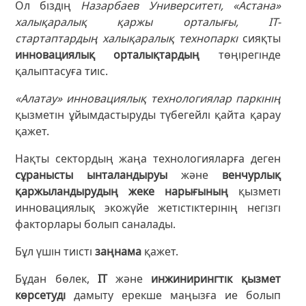
Ол біздің
Назарбаев Университеті, «Астана»
халықаралық қаржы орталығы, IT-
стартаптардың халықаралық технопаркі
сияқты
инновациялық орталықтардың
төңірегінде
қалыптасуға тиіс.
«Алатау» инновациялық технологиялар паркінің
қызметін ұйымдастыруды түбегейлі қайта қарау
қажет.
Нақты сектордың жаңа технологияларға деген
сұранысты ынталандыруы
және
венчурлық
қаржыландырудың жеке нарығының
қызметі
инновациялық экожүйе жетістіктерінің негізгі
факторлары болып саналады.
Бұл үшін тиісті
заңнама
қажет.
Бұдан бөлек,
IT
және
инжинирингтік қызмет
көрсетуді
дамыту ерекше маңызға ие болып