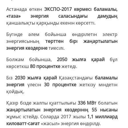
Астанада өткен
ЭКСПО-2017 көрмесі баламалы,
«таза» энергия саласындағы дамудың
қаншалықты қарқынды екенін көрсетті.
Бүгінде әлем бойынша өндірілетін электр
энергиясының
төрттен бірі жаңартылатын
энергия көздеріне
тиесілі.
Болжам бойынша,
2050 жылға қарай
бұл
көрсеткіш
80 процентке
жетеді.
Біз
2030 жылға қарай
Қазақстандағы
баламалы
энергия
үлесін
30 процентке
жеткізу міндетін
қойдық.
Қазір бізде жалпы қуаттылығы
336 МВт
болатын
жаңартылатын энергия көздерінің 55 нысаны
жұмыс істейді. Соларда 2017 жылы
1,1 миллиард
киловатт-сағат
«жасыл» энергия өндірілді.