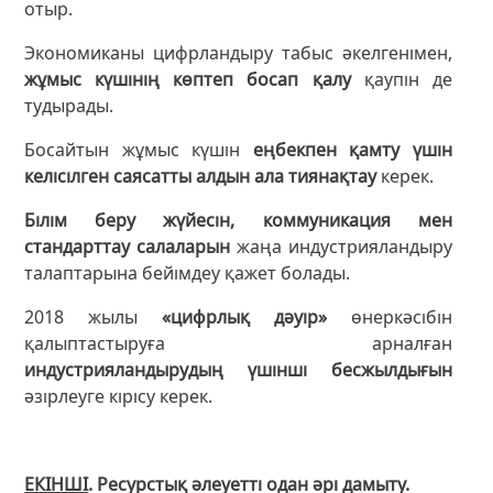
отыр.
Экономиканы цифрландыру табыс әкелгенімен,
жұмыс күшінің көптеп босап қалу
қаупін де
тудырады.
Босайтын жұмыс күшін
еңбекпен қамту үшін
келісілген саясатты алдын ала тиянақтау
керек.
Білім беру жүйесін, коммуникация мен
стандарттау салаларын
жаңа индустрияландыру
талаптарына бейімдеу қажет болады.
2018 жылы
«цифрлық дәуір»
өнеркәсібін
қалыптастыруға арналған
индустрияландырудың үшінші бесжылдығын
әзірлеуге кірісу керек.
ЕКІНШІ
. Ресурстық әлеуетті одан әрі дамыту.