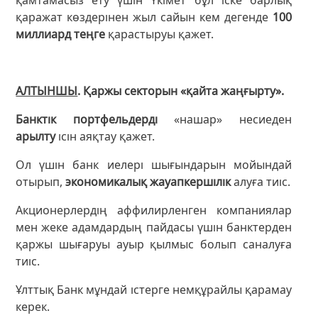
қаражат көздерінен жыл сайын кем дегенде
100
миллиард теңге
қарастыруы қажет.
АЛТЫНШЫ
. Қаржы секторын «қайта жаңғырту».
Банктік портфельдерді
«нашар» несиеден
арылту
ісін аяқтау қажет.
Ол үшін банк иелері шығындарын мойындай
отырып,
экономикалық жауапкершілік
алуға тиіс.
Акционерлердің аффилирленген компаниялар
мен жеке адамдардың пайдасы үшін банктерден
қаржы шығаруы ауыр қылмыс болып саналуға
тиіс.
Ұлттық Банк мұндай істерге немқұрайлы қарамау
керек.