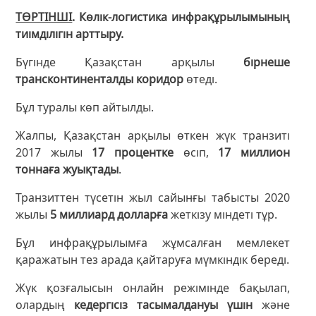
ТӨРТІНШІ
. Көлік-логистика инфрақұрылымының
тиімділігін арттыру.
Бүгінде Қазақстан арқылы
бірнеше
трансконтиненталды коридор
өтеді.
Бұл туралы көп айтылды.
Жалпы, Қазақстан арқылы өткен жүк транзиті
2017 жылы
17 процентке
өсіп,
17 миллион
тоннаға жуықтады
.
Транзиттен түсетін жыл сайынғы табысты 2020
жылы
5 миллиард долларға
жеткізу міндеті тұр.
Бұл инфрақұрылымға жұмсалған мемлекет
қаражатын тез арада қайтаруға мүмкіндік береді.
Жүк қозғалысын онлайн режімінде бақылап,
олардың
кедергісіз тасымалдануы үшін
және