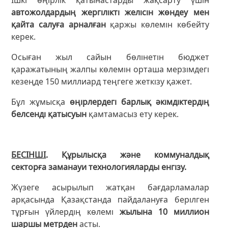
автожолдардың жергілікті желісін жөндеу мен
қайта салуға арналған
қаржы көлемін көбейту
керек.
Осыған жыл сайын бөлінетін бюджет
қаражатының жалпы көлемін орташа мерзімдегі
кезеңде 150 миллиард теңгеге жеткізу қажет.
Бұл жұмысқа
өңірлердегі барлық әкімдіктердің
белсенді қатысуын
қамтамасыз ету керек.
БЕСІНШІ
. Құрылысқа және коммуналдық
секторға заманауи технологияларды енгізу.
Жүзеге асырылып жатқан бағдарламалар
арқасында Қазақстанда пайдалануға берілген
тұрғын үйлердің көлемі
жылына 10 миллион
шаршы метрден
асты.