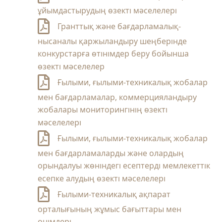
ұйымдастырудың өзекті мәселелері
Гранттық және бағдарламалық-
нысаналы қаржыландыру шеңберінде
конкурстарға өтінімдер беру бойынша
өзекті мәселелер
Ғылыми, ғылыми-техникалық жобалар
мен бағдарламалар, коммерцияландыру
жобалары мониторингінің өзекті
мәселелері
Ғылыми, ғылыми-техникалық жобалар
мен бағдарламаларды және олардың
орындалуы жөніндегі есептерді мемлекеттік
есепке алудың өзекті мәселелері
Ғылыми-техникалық ақпарат
орталығының жұмыс бағыттары мен
өнімдері