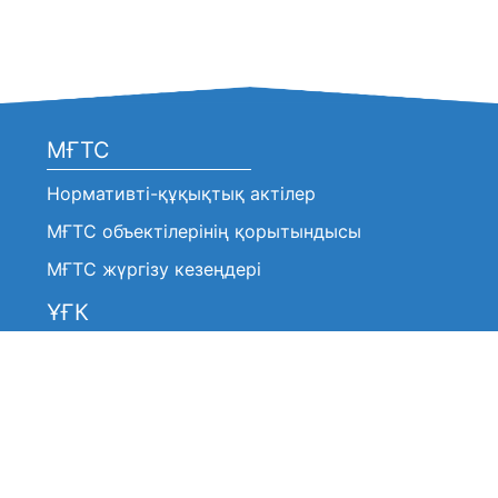
МҒТС
Нормативті-құқықтық актілер
МҒТС объектілерінің қорытындысы
МҒТС жүргізу кезеңдері
ҰҒК
Нормативтік-құқықтық актілер
Анонстар / хабарландырулар
ҰҒК шешімі (үзінді көшірмелер)
ҰҒК жұмысы туралы