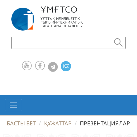
ҰМҒТСО
ҰЛТТЫҚ МЕМЛЕКЕТТІК
ҒЫЛЫМИ-ТЕХНИКАЛЫҚ
САРАПТАМА ОРТАЛЫҒЫ
KZ
RU
EN
БАСТЫ БЕТ
ҚҰЖАТТАР
ПРЕЗЕНТАЦИЯЛАР