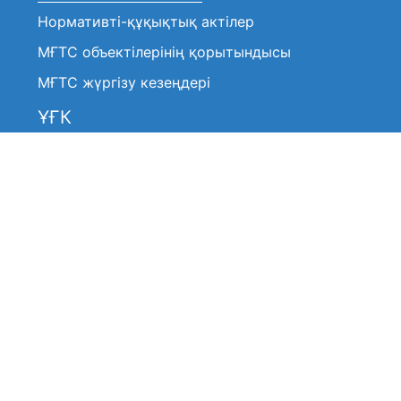
Нормативті-құқықтық актілер
МҒТС объектілерінің қорытындысы
МҒТС жүргізу кезеңдері
ҰҒК
Нормативтік-құқықтық актілер
Анонстар / хабарландырулар
ҰҒК шешімі (үзінді көшірмелер)
ҰҒК жұмысы туралы
ҰҒК жұмысы туралы
ҰҒК құрамы
ҰҒК құрамы
Жиі қойылатын сұрақтар
Басқармамен байланысу