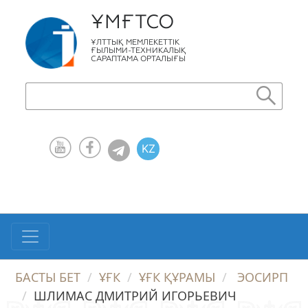
ҰМҒТСО
ҰЛТТЫҚ МЕМЛЕКЕТТІК
ҒЫЛЫМИ-ТЕХНИКАЛЫҚ
САРАПТАМА ОРТАЛЫҒЫ
KZ
RU
EN
БАСТЫ БЕТ
ҰҒК
ҰҒК ҚҰРАМЫ
ЭОСИРП
ШЛИМАС ДМИТРИЙ ИГОРЬЕВИЧ