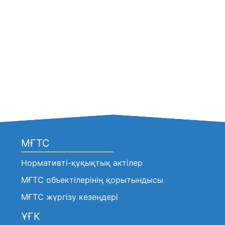
МҒТС
Нормативті-құқықтық актілер
МҒТС объектілерінің қорытындысы
МҒТС жүргізу кезеңдері
ҰҒК