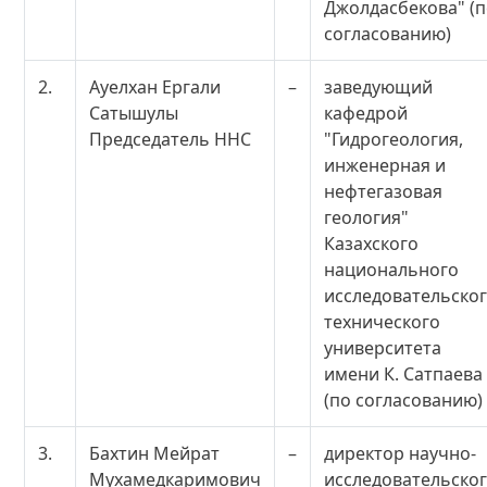
Джолдасбекова" (
согласованию)
2.
Ауелхан Ергали
–
заведующий
Сатышулы
кафедрой
Председатель ННС
"Гидрогеология,
инженерная и
нефтегазовая
геология"
Казахского
национального
исследовательско
технического
университета
имени К. Сатпаева
(по согласованию)
3.
Бахтин Мейрат
–
директор научно-
Мухамедкаримович
исследовательско