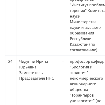
"Институт пробле
горения" Комитет
науки
Министерства
науки и высшего
образования
Республики
Казахстан (по
согласованию)
24.
Чидунчи Ирина
–
профессор кафед
Юрьевна
"Биология и
Заместитель
экология"
Председателя ННС
некоммерческого
акционерного
общества
"Торайгыров
университет" (по