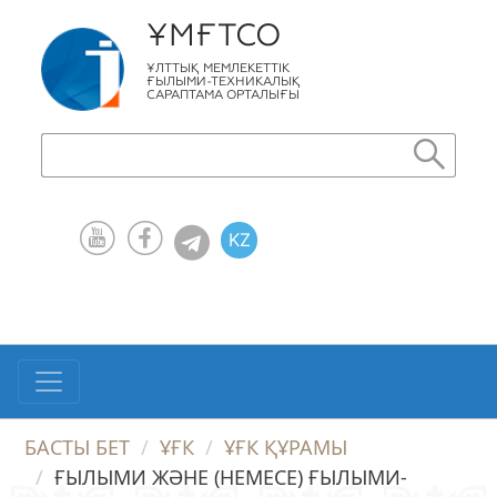
ҰМҒТСО
ҰЛТТЫҚ МЕМЛЕКЕТТІК
ҒЫЛЫМИ-ТЕХНИКАЛЫҚ
САРАПТАМА ОРТАЛЫҒЫ
KZ
RU
EN
БАСТЫ БЕТ
ҰҒК
ҰҒК ҚҰРАМЫ
ҒЫЛЫМИ ЖӘНЕ (НЕМЕСЕ) ҒЫЛЫМИ-