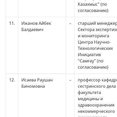
Казахмыс" (по
согласованию)
11.
Ижанов Айбек
–
старший менедже
Балдаевич
Сектора эксперти
и мониторинга
Центра Научно-
Технологических
Инициатив
"Самғау" (по
согласованию)
12.
Исаева Раушан
–
профессор кафед
Биномовна
сестринского дела
факультета
медицины и
здравоохранения
некоммерческого