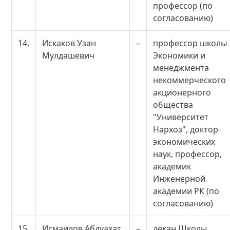
профессор (по
согласованию)
14.
Искаков Узан
–
профессор школы
Мулдашевич
Экономики и
менеджмента
некоммерческого
акционерного
общества
"Университет
Нархоз", доктор
экономических
наук, профессор,
академик
Инженерной
академии РК (по
согласованию)
15.
Исмаилов Абдуахат
–
декан Школы