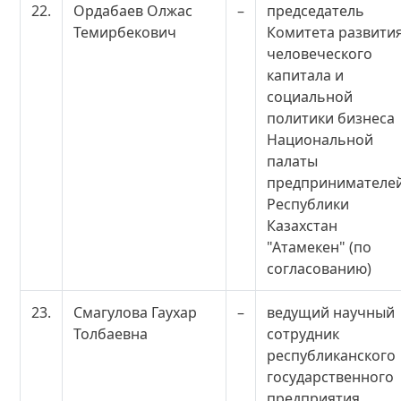
22.
Ордабаев Олжас
–
председатель
Темирбекович
Комитета развити
человеческого
капитала и
социальной
политики бизнеса
Национальной
палаты
предпринимателе
Республики
Казахстан
"Атамекен" (по
согласованию)
23.
Смагулова Гаухар
–
ведущий научный
Толбаевна
сотрудник
республиканского
государственного
предприятия