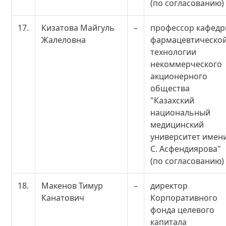
(по согласованию)
17.
Кизатова Майгуль
–
профессор кафед
Жалеловна
фармацевтическо
технологии
некоммерческого
акционерного
общества
"Казахский
национальный
медицинский
университет имен
С. Асфендиярова"
(по согласованию)
18.
Макенов Тимур
–
директор
Канатович
Корпоративного
фонда целевого
капитала