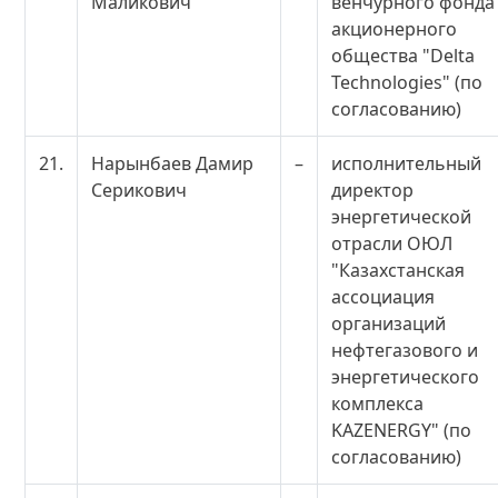
Маликович
венчурного фонда
акционерного
общества "Delta
Technologies" (по
согласованию)
21.
Нарынбаев Дамир
–
исполнительный
Серикович
директор
энергетической
отрасли ОЮЛ
"Казахстанская
ассоциация
организаций
нефтегазового и
энергетического
комплекса
KAZENERGY" (по
согласованию)