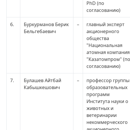
PhD (по
согласованию)
6.
Буркурманов Берик
–
главный эксперт
Бельгебаевич
акционерного
общества
"Национальная
атомная компания
"Казатомпром" (п
согласованию)
7.
Булашев Айтбай
–
профессор группы
Кабышкешович
образовательных
программ
Института науки о
животных и
ветеринарии
некоммерческого
акционерного