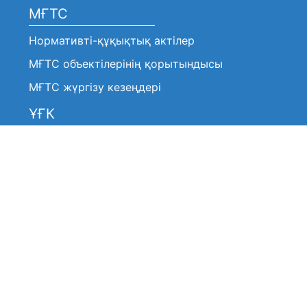
МҒТС
Нормативті-құқықтық актілер
МҒТС объектілерінің қорытындысы
МҒТС жүргізу кезеңдері
ҰҒК
Нормативтік-құқықтық актілер
Анонстар / хабарландырулар
ҰҒК шешімі (үзінді көшірмелер)
ҰҒК жұмысы туралы
ҰҒК жұмысы туралы
ҰҒК құрамы
ҰҒК құрамы
Жиі қойылатын сұрақтар