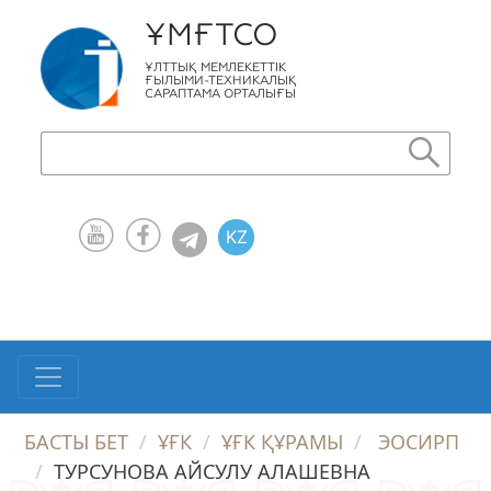
ҰМҒТСО
ҰЛТТЫҚ МЕМЛЕКЕТТІК
ҒЫЛЫМИ-ТЕХНИКАЛЫҚ
САРАПТАМА ОРТАЛЫҒЫ
KZ
RU
EN
БАСТЫ БЕТ
ҰҒК
ҰҒК ҚҰРАМЫ
ЭОСИРП
ТУРСУНОВА АЙСУЛУ АЛАШЕВНА