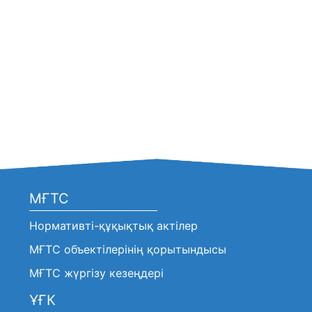
МҒТС
Нормативті-құқықтық актілер
МҒТС объектілерінің қорытындысы
МҒТС жүргізу кезеңдері
ҰҒК