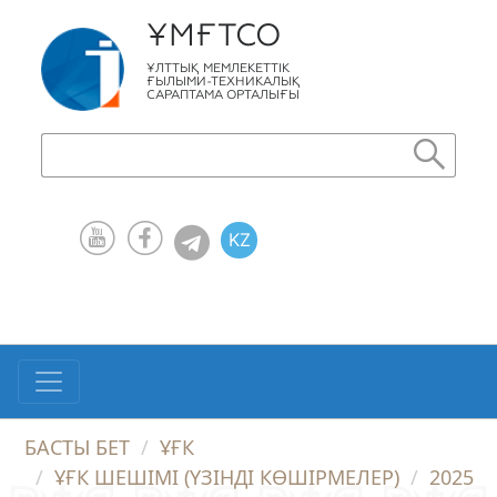
ҰМҒТСО
ҰЛТТЫҚ МЕМЛЕКЕТТІК
ҒЫЛЫМИ-ТЕХНИКАЛЫҚ
САРАПТАМА ОРТАЛЫҒЫ
KZ
RU
EN
БАСТЫ БЕТ
ҰҒК
ҰҒК ШЕШІМІ (ҮЗІНДІ КӨШІРМЕЛЕР)
2025