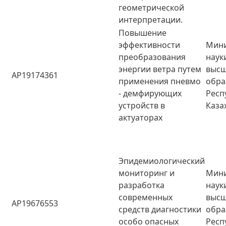
геометрической
интерпретации.
Повышение
эффективности
Мини
преобразования
наук
энергии ветра путем
высш
AP19174361
применения пневмо
обра
- демфирующих
Респ
устройств в
Каза
актуаторах
Эпидемиологический
мониторинг и
Мини
разработка
наук
современных
высш
AP19676553
средств диагностики
обра
особо опасных
Респ