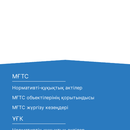
МҒТС
Нормативті-құқықтық актілер
МҒТС объектілерінің қорытындысы
МҒТС жүргізу кезеңдері
ҰҒК