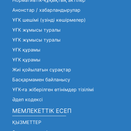
Нормативтік-құқықтық актілер
Анонстар / хабарландырулар
ҰҒК шешімі (үзінді көшірмелер)
ҰҒК жұмысы туралы
ҰҒК жұмысы туралы
ҰҒК құрамы
ҰҒК құрамы
Жиі қойылатын сұрақтар
Басқармамен байланысу
ҰҒК-ға жіберілген өтінімдер тізілімі
Әдеп кодексі
МЕМЛЕКЕТТІК ЕСЕП
ҚЫЗМЕТТЕР