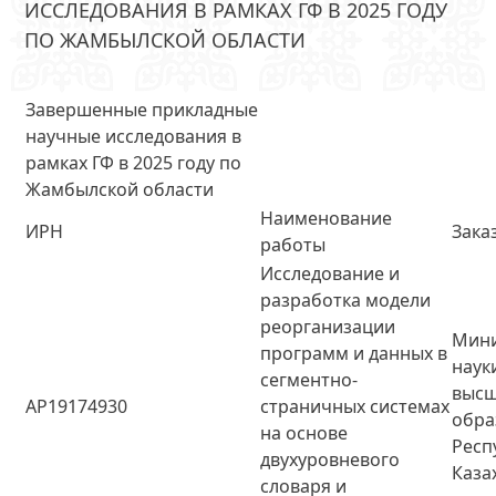
ИССЛЕДОВАНИЯ В РАМКАХ ГФ В 2025 ГОДУ
ПО ЖАМБЫЛСКОЙ ОБЛАСТИ
Завершенные прикладные
научные исследования в
рамках ГФ в 2025 году по
Жамбылской области
Наименование
ИРН
Зака
работы
Исследование и
разработка модели
реорганизации
Мини
программ и данных в
наук
сегментно-
высш
AP19174930
страничных системах
обра
на основе
Респ
двухуровневого
Каза
словаря и