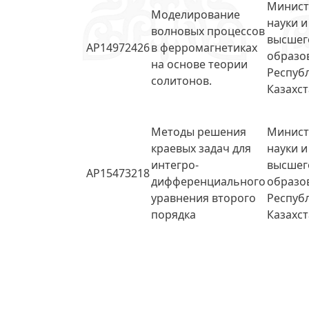
Минист
Моделирование
науки и
волновых процессов
высшег
AP14972426
в ферромагнетиках
образо
на основе теории
Респуб
солитонов.
Казахс
Методы решения
Минист
краевых задач для
науки и
интегро-
высшег
AP15473218
дифференциального
образо
уравнения второго
Респуб
порядка
Казахс