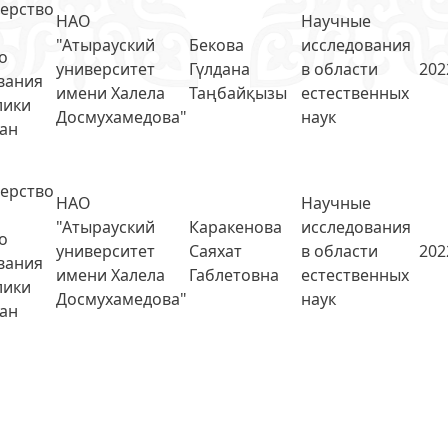
ерство
НАО
Научные
"Атырауский
Бекова
исследования
о
университет
Гүлдана
в области
202
вания
имени Халела
Таңбайқызы
естественных
лики
Досмухамедова"
наук
тан
ерство
НАО
Научные
"Атырауский
Каракенова
исследования
о
университет
Саяхат
в области
202
вания
имени Халела
Габлетовна
естественных
лики
Досмухамедова"
наук
тан