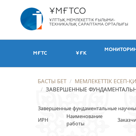
ҰМҒТСО
ҰЛТТЫҚ МЕМЛЕКЕТТІК ҒЫЛЫМИ-
ТЕХНИКАЛЫҚ САРАПТАМА ОРТАЛЫҒЫ
МОНИТОРИ
МҒТС
ҰҒК
БАСТЫ БЕТ
МЕМЛЕКЕТТІК ЕСЕП-Қ
ЗАВЕРШЕННЫЕ ФУНДАМЕНТАЛЬНЫ
Завершенные фундаментальные научные 
Наименование
ИРН
Заказч
работы