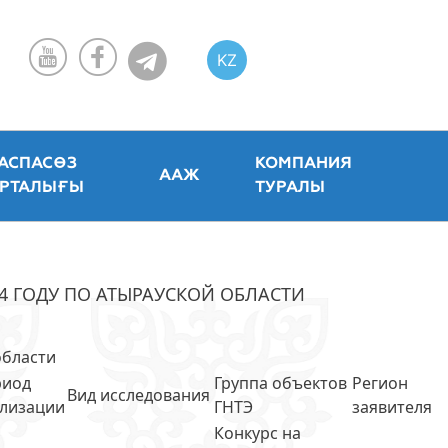
KZ
RU
EN
АСПАСӨЗ
КОМПАНИЯ
ААЖ
РТАЛЫҒЫ
ТУРАЛЫ
4 ГОДУ ПО АТЫРАУСКОЙ ОБЛАСТИ
области
риод
Группа объектов
Регион
Вид исследования
лизации
ГНТЭ
заявителя
Конкурс на