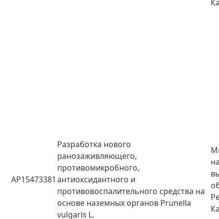
К
Разработка нового
М
ранозаживляющего,
н
противомикробного,
в
AP15473381
антиоксидантного и
о
противовоспалительного средства на
Р
основе наземных органов Prunella
К
vulgaris L.