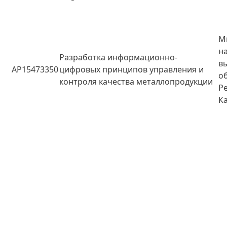
М
н
Разработка информационно-
в
AP15473350
цифровых принципов управления и
о
контроля качества металлопродукции
Р
К