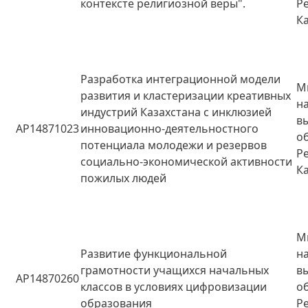
контексте религиозной веры".
Р
К
Разработка интеграционной модели
М
развития и кластеризации креативных
н
индустрий Казахстана с инклюзией
в
AP14871023
инновационно-деятельностного
о
потенциала молодежи и резервов
Р
социально-экономической активности
К
пожилых людей
М
Развитие функциональной
н
грамотности учащихся начальных
в
AP14870260
классов в условиях цифровизации
о
образования
Р