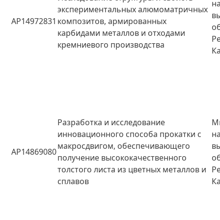
н
экспериментальных алюмоматричных
в
AP14972831
композитов, армированных
о
карбидами металлов и отходами
Р
кремниевого производства
К
Разработка и исследование
М
инновационного способа прокатки с
н
макросдвигом, обеспечивающего
в
AP14869080
получение высококачественного
о
толстого листа из цветных металлов и
Р
сплавов
К