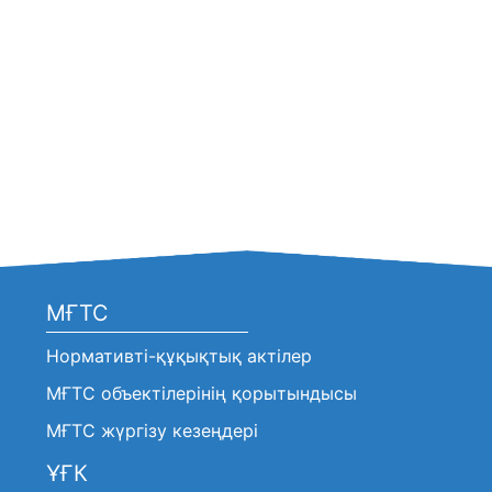
МҒТС
Нормативті-құқықтық актілер
МҒТС объектілерінің қорытындысы
МҒТС жүргізу кезеңдері
ҰҒК