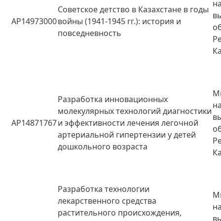
н
Советское детство в Казахстане в годы
в
AP14973000
войны (1941-1945 гг.): история и
о
повседневность
Р
К
М
Разработка инновационных
н
молекулярных технологий диагностики
в
AP14871767
и эффективности лечения легочной
о
артериальной гипертензии у детей
Р
дошкольного возраста
К
Разработка технологии
М
лекарственного средства
н
растительного происхождения,
в