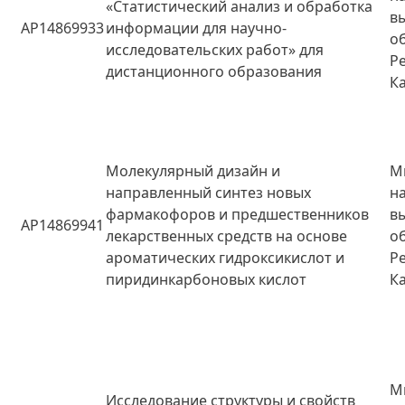
«Статистический анализ и обработка
в
AP14869933
информации для научно-
о
исследовательских работ» для
Р
дистанционного образования
К
Молекулярный дизайн и
М
направленный синтез новых
н
фармакофоров и предшественников
в
AP14869941
лекарственных средств на основе
о
ароматических гидроксикислот и
Р
пиридинкарбоновых кислот
К
М
Исследование структуры и свойств