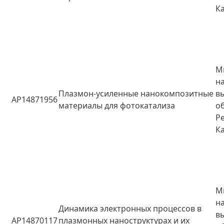
К
М
н
Плазмон-усиленные нанокомпозитные
в
AP14871956
материалы для фотокатализа
о
Р
К
М
н
Динамика электронных процессов в
в
AP14870117
плазмонных наноструктурах и их