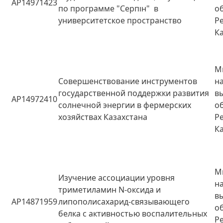
AP14971423
по программе "Серпін" в
о
университетское пространство
Р
К
М
Совершенствование инструментов
н
государственной поддержки развития
в
AP14972410
солнечной энергии в фермерских
о
хозяйствах Казахстана
Р
К
М
Изучение ассоциации уровня
н
триметиламин N-оксида и
в
AP14871959
липополисахарид-связывающего
о
белка с активностью воспалительных
Р