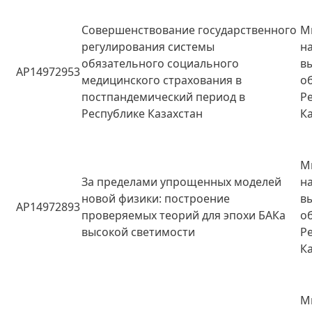
Совершенствование государственного
М
регулирования системы
н
обязательного социального
в
AP14972953
медицинского страхования в
о
постпандемический период в
Р
Республике Казахстан
К
М
За пределами упрощенных моделей
н
новой физики: построение
в
AP14972893
проверяемых теорий для эпохи БАКа
о
высокой светимости
Р
К
М