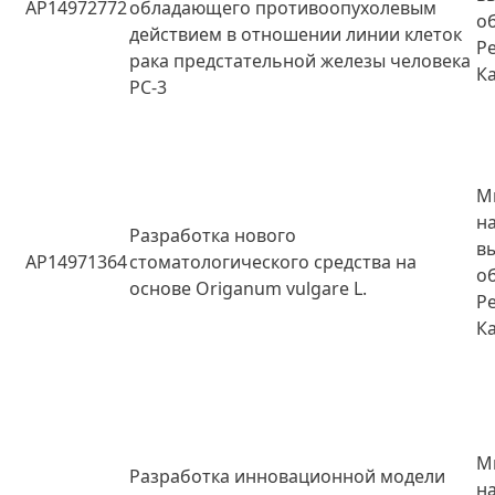
AP14972772
обладающего противоопухолевым
о
действием в отношении линии клеток
Р
рака предстательной железы человека
К
РС-3
М
н
Разработка нового
в
AP14971364
стоматологического средства на
о
основе Origanum vulgare L.
Р
К
М
Разработка инновационной модели
н