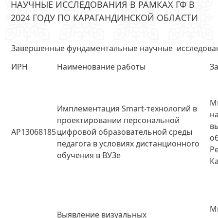
НАУЧНЫЕ ИССЛЕДОВАНИЯ В РАМКАХ ГФ В
2024 ГОДУ ПО КАРАГАНДИНСКОЙ ОБЛАСТИ
Завершенные фундаментальные научные исследования
ИРН
Наименование работы
З
М
Имплементация Smart-технологий в
н
проектировании персональной
в
AP13068185
цифровой образовательной среды
о
педагога в условиях дистанционного
Р
обучения в ВУЗе
К
М
Выявление визуальных