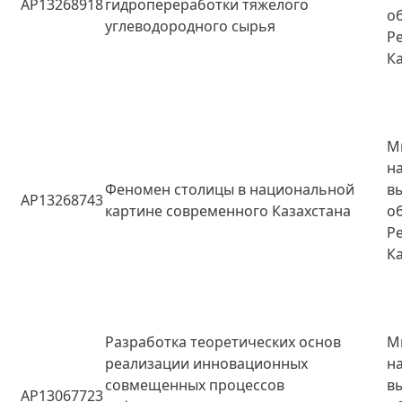
AP13268918
гидропереработки тяжелого
о
углеводородного сырья
Р
К
М
н
Феномен столицы в национальной
в
AP13268743
картине современного Казахстана
о
Р
К
Разработка теоретических основ
М
реализации инновационных
н
совмещенных процессов
в
AP13067723