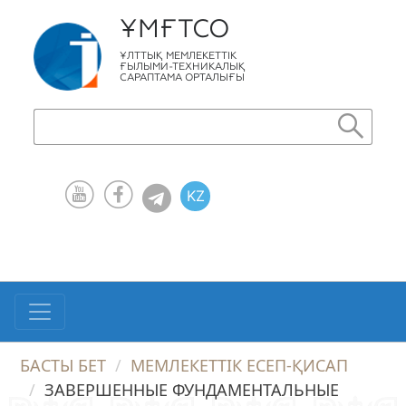
ҰМҒТСО
ҰЛТТЫҚ МЕМЛЕКЕТТІК
ҒЫЛЫМИ-ТЕХНИКАЛЫҚ
САРАПТАМА ОРТАЛЫҒЫ
KZ
RU
EN
БАСТЫ БЕТ
МЕМЛЕКЕТТІК ЕСЕП-ҚИСАП
ЗАВЕРШЕННЫЕ ФУНДАМЕНТАЛЬНЫЕ