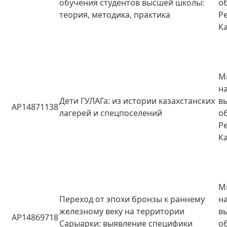
обучения студентов высшей школы:
о
теория, методика, практика
Р
К
М
н
Дети ГУЛАГа: из истории казахстанских
в
AP14871138
лагерей и спецпоселений
о
Р
К
М
Переход от эпохи бронзы к раннему
н
железному веку на территории
в
AP14869718
Сарыарки: выявление специфики
о