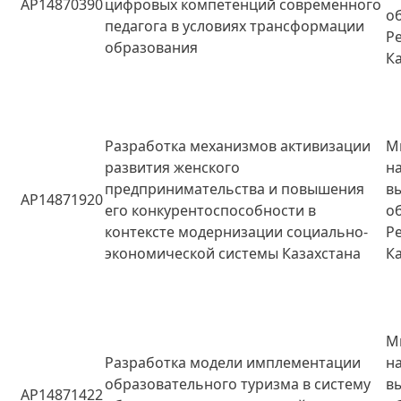
AP14870390
цифровых компетенций современного
о
педагога в условиях трансформации
Р
образования
К
Разработка механизмов активизации
М
развития женского
н
предпринимательства и повышения
в
AP14871920
его конкурентоспособности в
о
контексте модернизации социально-
Р
экономической системы Казахстана
К
М
Разработка модели имплементации
н
образовательного туризма в систему
в
AP14871422