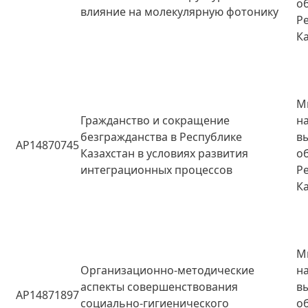
о
влияние на молекулярную фотонику
Р
К
М
Гражданство и сокращение
н
безгражданства в Республике
в
AP14870745
Казахстан в условиях развития
о
интеграционных процессов
Р
К
М
Организационно-методические
н
аспекты совершенствования
в
AP14871897
социально-гигиенического
о