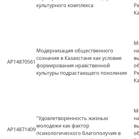
культурного комплекса
Р
К
М
Модернизация общественного
н
сознания в Казахстане как условие
в
AP14870561
формирования нравственной
о
культуры подрастающего поколения
Р
К
М
"Удовлетворенность жизнью
н
молодежи как фактор
в
AP14871409
психологического благополучия в
о