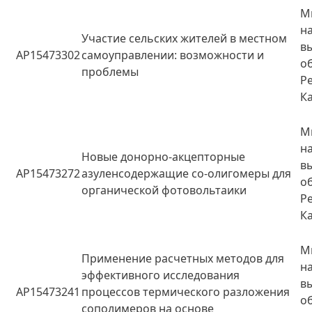
М
н
Участие сельских жителей в местном
в
AP15473302
самоуправлении: возможности и
о
проблемы
Р
К
М
н
Новые донорно-акцепторные
в
AP15473272
азуленсодержащие со-олигомеры для
о
органической фотовольтаики
Р
К
М
Применение расчетных методов для
н
эффективного исследования
в
AP15473241
процессов термического разложения
о
сополимеров на основе