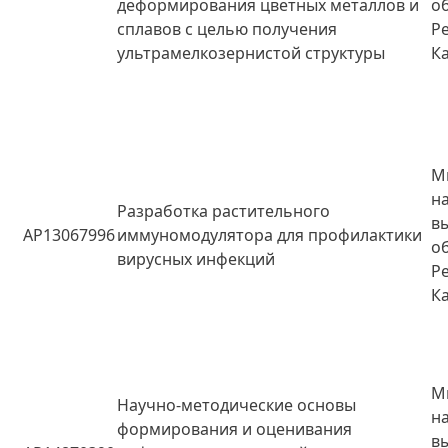
деформирования цветных металлов и
о
сплавов с целью получения
Р
ультрамелкозернистой структуры
К
М
н
Разработка растительного
в
AP13067996
иммуномодулятора для профилактики
о
вирусных инфекций
Р
К
М
Научно-методические основы
н
формирования и оценивания
в