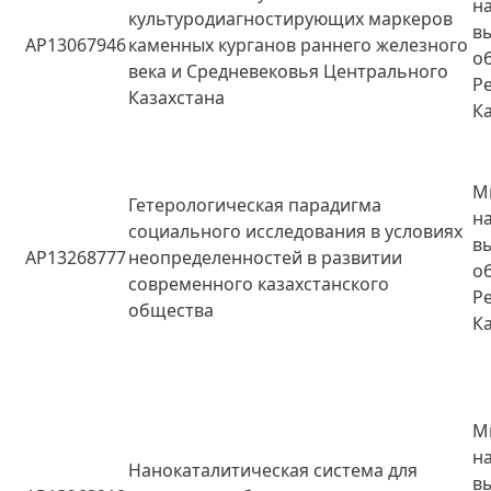
н
культуродиагностирующих маркеров
в
AP13067946
каменных курганов раннего железного
о
века и Средневековья Центрального
Р
Казахстана
К
М
Гетерологическая парадигма
н
социального исследования в условиях
в
AP13268777
неопределенностей в развитии
о
современного казахстанского
Р
общества
К
М
н
Нанокаталитическая система для
в