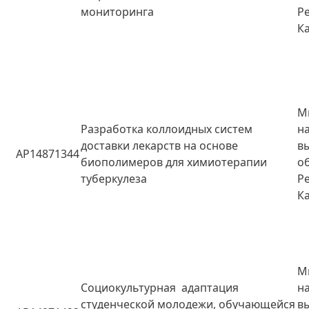
мониторинга
Р
К
М
Разработка коллоидных систем
н
доставки лекарств на основе
в
AP14871344
биополимеров для химиотерапии
о
туберкулеза
Р
К
М
Социокультурная адаптация
н
студенческой молодежи, обучающейся
в