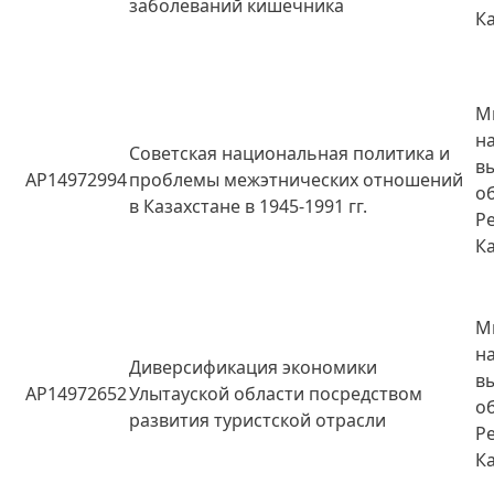
заболеваний кишечника
К
М
н
Советская национальная политика и
в
AP14972994
проблемы межэтнических отношений
о
в Казахстане в 1945-1991 гг.
Р
К
М
н
Диверсификация экономики
в
AP14972652
Улытауской области посредством
о
развития туристской отрасли
Р
К