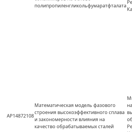
Р
полипропиленгликольфумаратфталата
К
М
Математическая модель фазового
н
строения высокоэффективного сплава
в
AP14872108
и закономерности влияния на
о
качество обрабатываемых сталей
Р