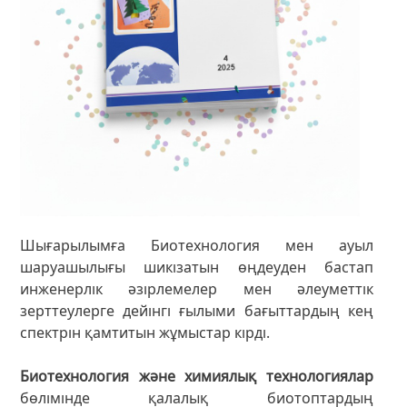
Шығарылымға Биотехнология мен ауыл
шаруашылығы шикізатын өңдеуден бастап
инженерлік әзірлемелер мен әлеуметтік
зерттеулерге дейінгі ғылыми бағыттардың кең
спектрін қамтитын жұмыстар кірді.
Биотехнология және химиялық технологиялар
бөлімінде қалалық биотоптардың