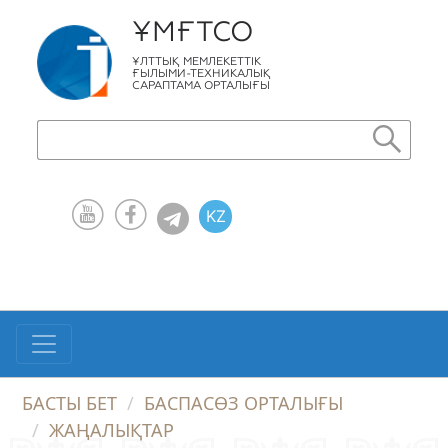
ҰМҒТСО
ҰЛТТЫҚ МЕМЛЕКЕТТІК
ҒЫЛЫМИ-ТЕХНИКАЛЫҚ
САРАПТАМА ОРТАЛЫҒЫ
KZ
RU
EN
БАСТЫ БЕТ
БАСПАСӨЗ ОРТАЛЫҒЫ
ЖАҢАЛЫҚТАР