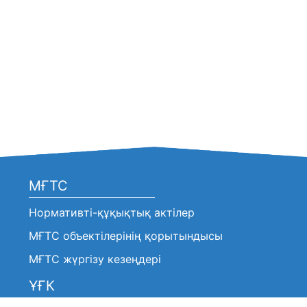
МҒТС
Нормативті-құқықтық актілер
МҒТС объектілерінің қорытындысы
МҒТС жүргізу кезеңдері
ҰҒК