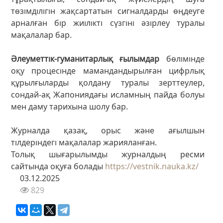
төзімділігін жақсартатын сигналдарды өңдеуге
арналған бір жиілікті сүзгіні әзірлеу туралы
мақалалар бар.
Әлеуметтік-гуманитарлық ғылымдар
бөлімінде
оқу процесінде мамандандырылған цифрлық
құрылғыларды қолдану туралы зерттеулер,
сондай-ақ Жапониядағы исламның пайда болуы
мен даму тарихына шолу бар.
Журналда қазақ, орыс және ағылшын
тілдеріндегі мақалалар жарияланған.
Толық шығарылымды журналдың ресми
сайтында оқуға болады
https://vestnik.nauka.kz/
03.12.2025
829