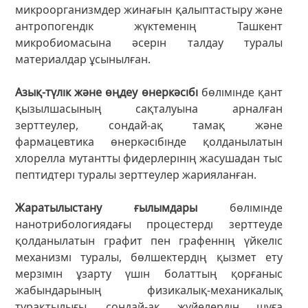
микроорганизмдер жинағын қалыптастыру және
антропогендік жүктеменің Ташкент
микробиомасына әсерін талдау туралы
материалдар ұсынылған.
Азық-түлік және өңдеу өнеркәсібі
бөлімінде қант
қызылшасының сақталуына арналған
зерттеулер, сондай-ақ тамақ және
фармацевтика өнеркәсібінде қолданылатын
хлорелла мутантты фидерлерінің жасушадан тыс
пептидтері туралы зерттеулер жарияланған.
Жаратылыстану ғылымдары
бөлімінде
нанотрибологиядағы процестерді зерттеуде
қолданылатын графит пен графеннің үйкеліс
механизмі туралы, бөлшектердің қызмет ету
мерзімін ұзарту үшін болаттың қорғаныс
жабындарының физикалық-механикалық
тұрақтылығы, сондай-ақ жүйелердің шуға