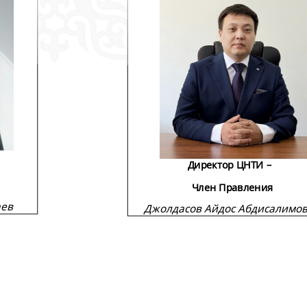
–
Директор ЦНТИ
–
Член Правления
аев
Джолдасов Айдос Абдисалимо