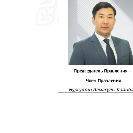
Председатель Правления
Член Правления
Нұрсұлтан Алмасұлы Қайнб