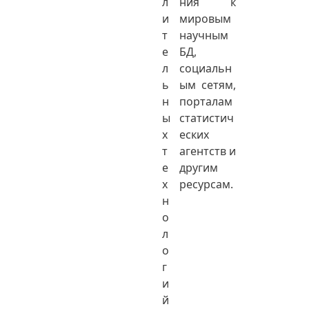
л
ния к
и
мировым
т
научным
е
БД,
л
социальн
ь
ым сетям,
н
порталам
ы
статистич
х
еских
т
агентств и
е
другим
х
ресурсам.
н
о
л
о
г
и
й