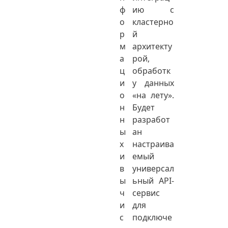
ф
ию с
о
кластерно
р
й
м
архитекту
а
рой,
ц
обработк
и
у данных
о
«на лету».
н
Будет
н
разработ
ы
ан
х
настраива
и
емый
в
универсал
ы
ьный API-
ч
сервис
и
для
с
подключе