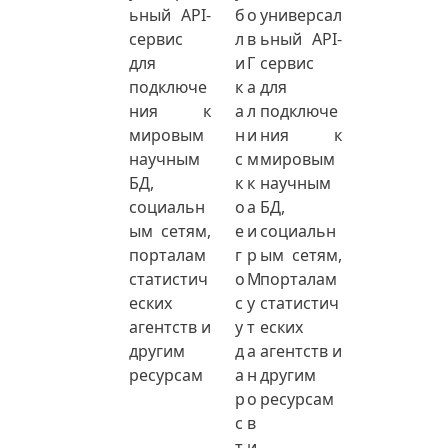
ьный API-
б
о
универсал
сервис
л
в
ьный API-
для
и
Г
сервис
подключе
к
а
для
ния к
а
л
подключе
мировым
н
и
ния к
научным
с
м
мировым
БД,
к
к
научным
социальн
о
а
БД,
ым сетям,
е
и
социальн
порталам
г
р
ым сетям,
статистич
о
М
порталам
еских
с
у
статистич
агентств и
у
т
еских
другим
д
а
агентств и
ресурсам
а
н
другим
р
о
ресурсам
с
в
т
и