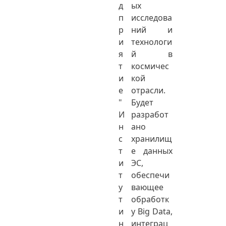
д
ых
п
исследова
р
ний и
и
технологи
я
й в
т
космичес
и
кой
е
отрасли.
"
Будет
И
разработ
н
ано
с
хранилищ
т
е данных
и
ЭС,
т
обеспечи
у
вающее
т
обработк
и
у Big Data,
н
интеграц