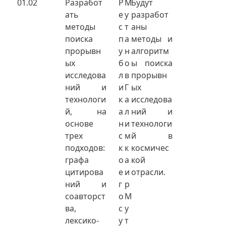
01.02
Разработ
Р
М
Будут
ать
е
у
разработ
методы
с
т
аны
поиска
п
а
методы и
прорывн
у
н
алгоритм
ых
б
о
ы поиска
исследова
л
в
прорывн
ний и
и
Г
ых
технологи
к
а
исследова
й, на
а
л
ний и
основе
н
и
технологи
трех
с
м
й в
подходов:
к
к
космичес
графа
о
а
кой
цитирова
е
и
отрасли.
ний и
г
р
соавторст
о
М
ва,
с
у
лексико-
у
т