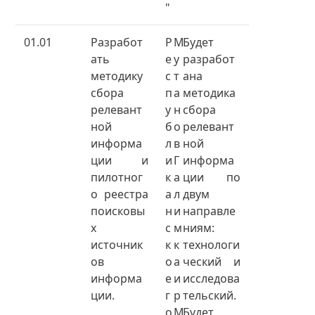
"
01.01
Разработ
Р
М
Будет
ать
е
у
разработ
методику
с
т
ана
сбора
п
а
методика
релевант
у
н
сбора
ной
б
о
релевант
информа
л
в
ной
ции и
и
Г
информа
пилотног
к
а
ции по
о реестра
а
л
двум
поисковы
н
и
направле
х
с
м
ниям:
источник
к
к
технологи
ов
о
а
ческий и
информа
е
и
исследова
ции.
г
р
тельский.
о
М
Будет