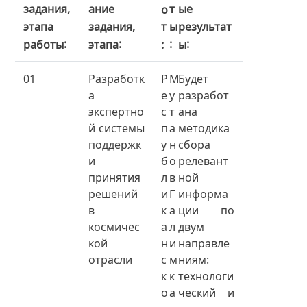
т
задания,
ание
ые
о
ы
этапа
задания,
результат
т
работы
этапа
ы
01
Разработк
Р
М
Будет
а
е
у
разработ
экспертно
с
т
ана
й системы
п
а
методика
поддержк
у
н
сбора
и
б
о
релевант
принятия
л
в
ной
решений
и
Г
информа
в
к
а
ции по
космичес
а
л
двум
кой
н
и
направле
отрасли
с
м
ниям:
к
к
технологи
о
а
ческий и