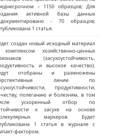
реднесрочном – 1150 образцов; Для
оздания активной базы данных
адокументировано - 70 образцов;
публикована 1 статья.
удет создан новый исходный материал
 комплексом хозяйственно-ценных
ризнаков (засухоустойчивость,
родуктивность и высокое качество).
удут отобраны и размножены
ерспективные линии по
асухоустойчивости, продуктивности,
ачеству, полеганию и болезням, в том
исле ускоренный отбор по
стойчивости к засухе на основе
олекулярных маркеров. Будет
публикована 1 статья в журнале с
мпакт-фактором.