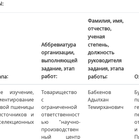
Ы
Фамилия, имя,
отчество,
ученая
Аббревиатура
степень,
организации,
должность
выполняющей
руководителя
задание, этап
задания, этапа
работ
апа
О
работы
ое изучение,
Товарищество
Бабкенов
Б
нтирование
с
Адылхан
п
ровой пшеницы
ограниченной
Темирханович
г
источников и
ответственност
п
елекционных
ью "научно-
о
производствен
и
ный центр