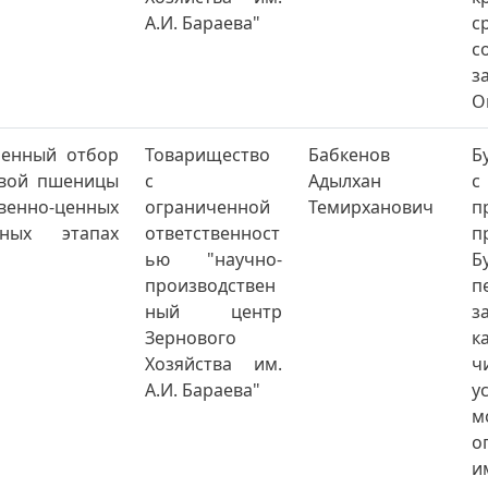
А.И. Бараева"
с
с
з
О
ренный отбор
Товарищество
Бабкенов
Б
овой пшеницы
с
Адылхан
с
енно-ценных
ограниченной
Темирханович
п
ных этапах
ответственност
п
ью "научно-
Б
производствен
п
ный центр
з
Зернового
к
Хозяйства им.
ч
А.И. Бараева"
у
м
о
и