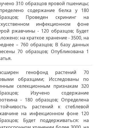
зучено 310 образцов яровой пшеницы;
пределено содержание белка у 180
бразцов; Проведен скрининг на
скусственном инфекционном фоне
урой ржавчины - 120 образцов; Будет
аложено: на краткое хранение - 3500, на
реднее – 760 образцов; В базу данных
несены 70 образцов; Опубликована 1
татья.
асширен генофонд растений 70
овыми образцами; Исследованы по
енным селекционным признакам 320
бразцов; Изучено содержание
ротеина - 180 образцов; Определена
стойчивость растений к стеблевой
жавчине на инфекционном фоне 120
бразцов; Будет поддерживаться: на
раткосрочном хранении более 3000, на