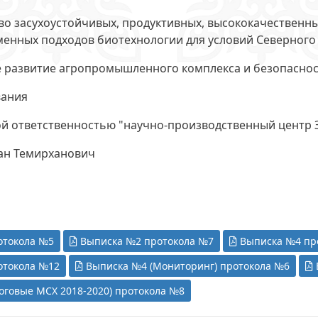
во засухоустойчивых, продуктивных, высококачественн
менных подходов биотехнологии для условий Северного 
 развитие агропромышленного комплекса и безопаснос
вания
й ответственностью "научно-производственный центр Зе
ан Темирханович
отокола №5
Выписка №2 протокола №7
Выписка №4 пр
отокола №12
Выписка №4 (Мониторинг) протокола №6
оговые МСХ 2018-2020) протокола №8