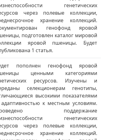
изнеспособности генетических
есурсов через полевые коллекции,
реднесрочное хранение коллекций.
окументирован генофонд яровой
шеницы, подготовлен каталог мировой
оллекции яровой пшеницы. Будет
публикована 1 статья.
удет пополнен генофонд яровой
шеницы ценными категориями
нетических ресурсов. Изучены и
ереданы селекционерам генотипы,
тличающиеся высокими показателями
 адаптивностью к местным условиям.
Проведено поддержание
изнеспособности генетических
есурсов через полевые коллекции,
реднесрочное хранение коллекций.