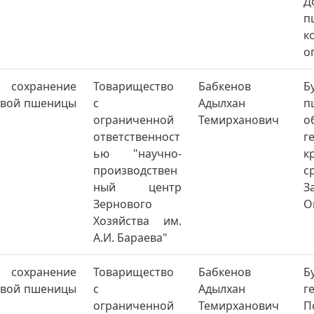
Д
п
к
о
и сохранение
Товарищество
Бабкенов
Б
ровой пшеницы
с
Адылхан
п
ограниченной
Темирханович
о
ответственност
г
ью "научно-
к
производствен
с
ный центр
З
Зернового
О
Хозяйства им.
А.И. Бараева"
и сохранение
Товарищество
Бабкенов
Б
ровой пшеницы
с
Адылхан
г
ограниченной
Темирханович
П