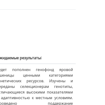
жидаемые результаты
удет пополнен генофонд яровой
шеницы ценными категориями
енетических ресурсов. Изучены и
ереданы селекционерам генотипы,
тличающиеся высокими показателями
 адаптивностью к местным условиям.
Проведено поддержание