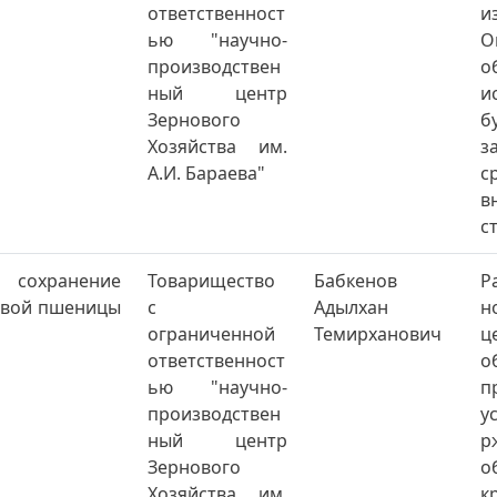
ответственност
и
ью "научно-
О
производствен
о
ный центр
и
Зернового
б
Хозяйства им.
з
А.И. Бараева"
с
в
с
и сохранение
Товарищество
Бабкенов
Р
ровой пшеницы
с
Адылхан
н
ограниченной
Темирханович
ц
ответственност
о
ью "научно-
п
производствен
у
ный центр
р
Зернового
о
Хозяйства им.
к