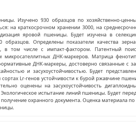
ницы. Изучено 930 образцов по хозяйственно-ценны
ься: на краткосрочном хранении 3000, на среднесрочн
идизация яровой пшеницы. Будет изучена в селекци
0 образцов. Определены показатели качества зерна
и, в том числе с импакт-фактором. Патентный поис
м микросателлитных ДНК-маркеров. Матрица феноти
формативные ДНК-маркеры, достоверно связанные с за
айностью и засухоустойчивостью. Будет представлен
и сортах Lr-генов устойчивости к бурой ржавчине пше
ительно оценены на засухоустойчивость дигаплоид
Экологическое испытание линий пшеницы. Будет перед
получение охранного документа. Оценка материала по 
ницы.