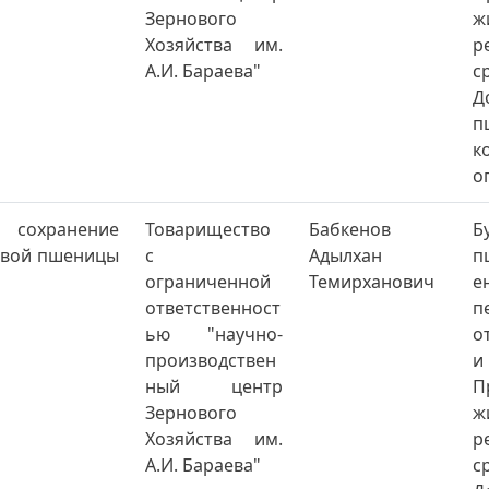
Зернового
ж
Хозяйства им.
р
А.И. Бараева"
с
Д
п
к
о
и сохранение
Товарищество
Бабкенов
Б
ровой пшеницы
с
Адылхан
п
ограниченной
Темирханович
е
ответственност
п
ью "научно-
о
производствен
и
ный центр
Зернового
ж
Хозяйства им.
р
А.И. Бараева"
с