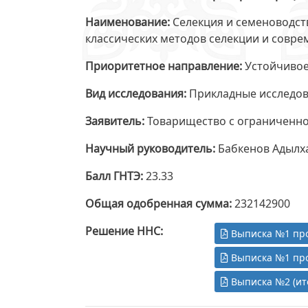
Наименование
Селекция и семеноводст
классических методов селекции и совре
Приоритетное направление
Устойчивое
Вид исследования
Прикладные исследо
Заявитель
Товарищество с ограниченно
Научный руководитель
Бабкенов Адылх
Балл ГНТЭ
23.33
Общая одобренная сумма
232142900
Решение ННС
Выписка №1 пр
Выписка №1 пр
Выписка №2 (ит