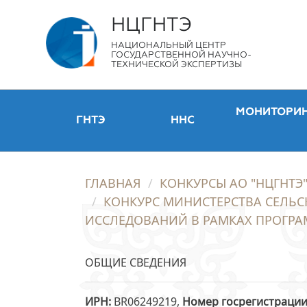
НЦГНТЭ
НАЦИОНАЛЬНЫЙ ЦЕНТР
ГОСУДАРСТВЕННОЙ НАУЧНО-
ТЕХНИЧЕСКОЙ ЭКСПЕРТИЗЫ
МОНИТОРИ
ГНТЭ
ННС
ГЛАВНАЯ
КОНКУРСЫ АО "НЦГНТЭ
КОНКУРС МИНИСТЕРСТВА СЕЛЬС
ИССЛЕДОВАНИЙ В РАМКАХ ПРОГРА
ОБЩИЕ СВЕДЕНИЯ
ИРН
BR06249219,
Номер госрегистраци