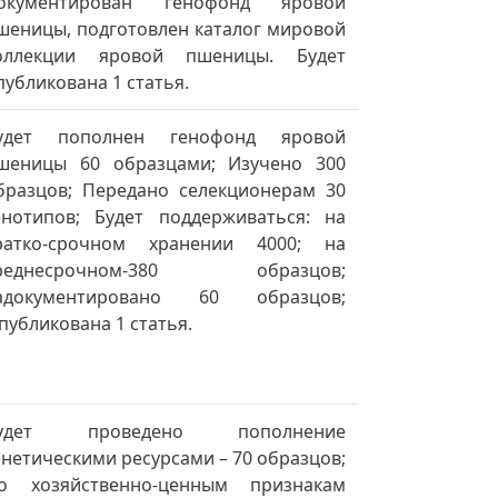
окументирован генофонд яровой
шеницы, подготовлен каталог мировой
оллекции яровой пшеницы. Будет
публикована 1 статья.
удет пополнен генофонд яровой
шеницы 60 образцами; Изучено 300
бразцов; Передано селекционерам 30
енотипов; Будет поддерживаться: на
ратко-срочном хранении 4000; на
реднесрочном-380 образцов;
адокументировано 60 образцов;
публикована 1 статья.
удет проведено пополнение
енетическими ресурсами – 70 образцов;
о хозяйственно-ценным признакам