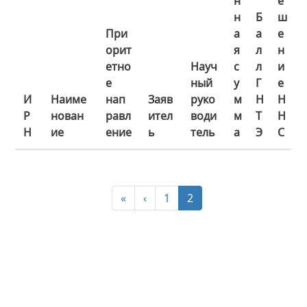
н
е
н
Б
ш
При
а
а
е
орит
я
л
н
етно
Науч
с
л
и
е
ный
у
Г
е
И
Наиме
нап
Заяв
руко
м
Н
Н
Р
нован
равл
ител
води
м
Т
Н
Н
ие
ение
ь
тель
а
Э
С
«
‹
1
2