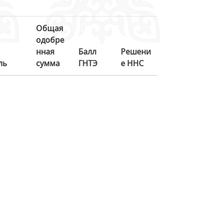
Общая
одобре
нная
Балл
Решени
ль
сумма
ГНТЭ
е ННС