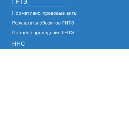
ГНТЭ
Нормативно-правовые акты
Результаты объектов ГНТЭ
Процесс проведения ГНТЭ
ННС
Нормативно-правовые акты
Анонсы / Объявления
Решение ННС (Выписки)
Отчеты о работе ННС
О работе ННС
Состав ННС
Состав членов ННС
Часто задаваемые вопросы