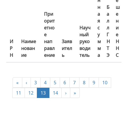
н
е
н
Б
ш
При
а
а
е
орит
я
л
н
етно
Науч
с
л
и
е
ный
у
Г
е
И
Наиме
нап
Заяв
руко
м
Н
Н
Р
нован
равл
ител
води
м
Т
Н
Н
ие
ение
ь
тель
а
Э
С
«
‹
3
4
5
6
7
8
9
10
11
12
13
14
›
»