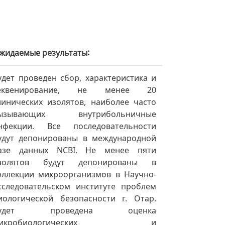
жидаемые результаты
удет проведен сбор, характеристика и
еквенирование, не менее 20
линических изолятов, наиболее часто
ызывающих внутрибольничные
нфекции. Все последовательности
удут депонированы в международной
азе данных NCBI. Не менее пяти
золятов будут депонированы в
оллекции микроорганизмов в Научно-
сследовательском институте проблем
иологической безопасности г. Отар.
удет проведена оценка
микробиологических и