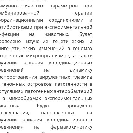
ммуннологических параметров при
омбинированной терапии
оординационными соединениями и
нтибиотиками при экспериментальной
нфекции на животных. Будет
роведено изучение генетических и
пигенетических изменений в геномах
атогенных микроорганизмов, а также
зучение влияния координационных
оединений на динамику
аспространения вирулентных плазмид
 геномных островков патогенности в
опуляциях патогенных энтеробактерий
 в микробиомах экспериментальных
ивотных. Будут проведены
сследования, направленные на
зучение влияния координационного
оединения на фармакокинетику