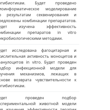
нтибиотикам. Будет проведено
иоинформатическое моделирование
о результатам секвенирования и
редложены комбинации препарататов.
удет изучена эффективность
омбинации препаратов in vitro
икробиологическими методами.
удет исследована фагоцитарная и
кислительная активность моноцитов и
ранулоцитов in vitro. Будет проведен
одбор инфекционной модели для
зучения механизмов, лежащих в
снове возврата чувствительности к
нтибиотикам.
Будет проведен подбор
кспериментальной животной модели
ля изучения эффективности терапии