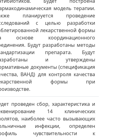
нтибиотиков. Будет построена
армакодинамическая модель терапии.
акже планируется проведение
сследований с целью разработки
аблетированной лекарственной формы
а основе координационного
оединения. Будут разработаны методы
тандартизации препарата. Будут
азработаны и утверждены
ормативные документы (спецификация
ачества, ВАНД) для контроля качества
екарственной формы при
роизводстве.
удет проведен сбор, характеристика и
еквенирование 14 клинических
золятов, наиболее часто вызывающих
ольничные инфекции, определен
рофиль чувствительности к