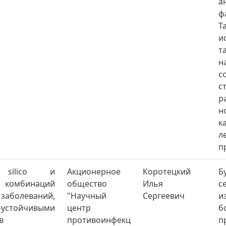
а
ф
Т
и
т
н
с
с
р
н
к
л
п
 silico и
Акционерное
Коротецкий
Б
o комбинаций
общество
Илья
с
заболеваний,
"Научный
Сергеевич
и
-устойчивыми
центр
б
в
противоинфекц
п