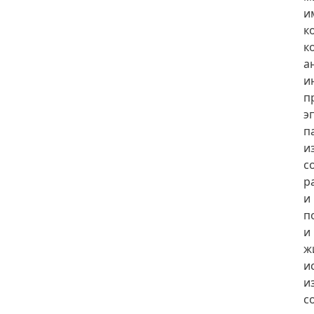
и
к
к
а
и
п
э
п
и
с
р
и
п
и
ж
и
и
с