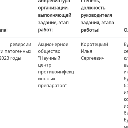
Аббревиатура
степень,
организации,
должность
выполняющей
руководителя
задание, этап
задания, этапа
работ
апа
О
работы
реверсии
Акционерное
Коротецкий
Б
ти патогенных
общество
Илья
с
2023 годы
"Научный
Сергеевич
к
центр
в
противоинфекц
и
ионных
б
препаратов"
б
и
к
и
б
Б