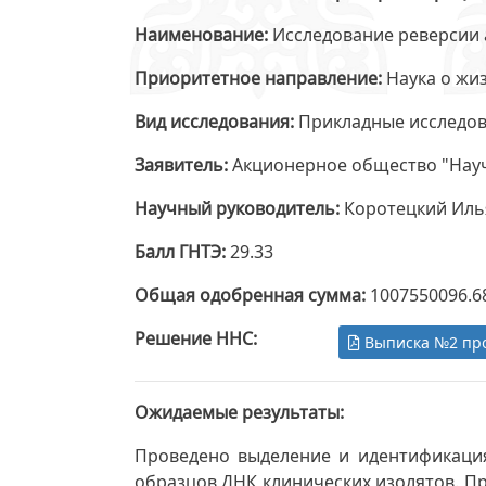
Наименование
Исследование реверсии 
Приоритетное направление
Наука о жи
Вид исследования
Прикладные исследо
Заявитель
Акционерное общество "Нау
Научный руководитель
Коротецкий Иль
Балл ГНТЭ
29.33
Общая одобренная сумма
1007550096.6
Решение ННС
Выписка №2 пр
Ожидаемые результаты
Проведено выделение и идентификация
образцов ДНК клинических изолятов. Пр