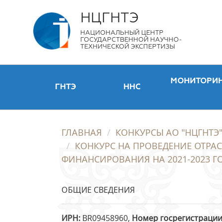
НЦГНТЭ
НАЦИОНАЛЬНЫЙ ЦЕНТР
ГОСУДАРСТВЕННОЙ НАУЧНО-
ТЕХНИЧЕСКОЙ ЭКСПЕРТИЗЫ
МОНИТОРИ
ГНТЭ
ННС
ГЛАВНАЯ
КОНКУРСЫ АО "НЦГНТЭ
КОНКУРС НА ПРОВЕДЕНИЕ ОТРА
ФИНАНСИРОВАНИЯ НА 2021-2023 Г
ОБЩИЕ СВЕДЕНИЯ
ИРН
BR09458960,
Номер госрегистраци