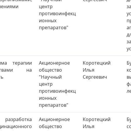
нениями
центр
з
противоинфекц
у
ионных
п
препаратов"
а
д
з
у
има терапии
Акционерное
Коротецкий
Б
ствами на
общество
Илья
к
ть
"Научный
Сергеевич
в
центр
ф
противоинфекц
л
ионных
препаратов"
разработка
Акционерное
Коротецкий
Б
рдинационного
общество
Илья
с