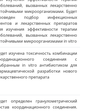
аболеваний, вызванных лекарственно
стойчивыми микроорганизмами. Будет
роведен подбор инфекционных
гентов и лекарственных препаратов
ля изучения эффективности терапии
аболеваний, вызванных лекарственно
стойчивыми микроорганизмами in vitro
удет изучена токсичность комбинации
оординационного соединения с
ыбранным in vitro антибиотиком для
армацевтической разработки нового
екарственного препарата
удет определен гранулометрический
остав координационного соединения.