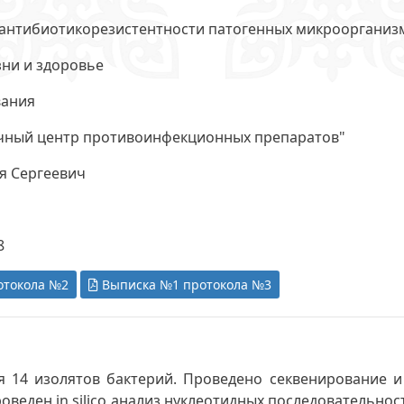
антибиотикорезистентности патогенных микроорганизм
зни и здоровье
вания
чный центр противоинфекционных препаратов"
я Сергеевич
8
отокола №2
Выписка №1 протокола №3
 14 изолятов бактерий. Проведено секвенирование и
оведен in silico анализ нуклеотидных последовательно