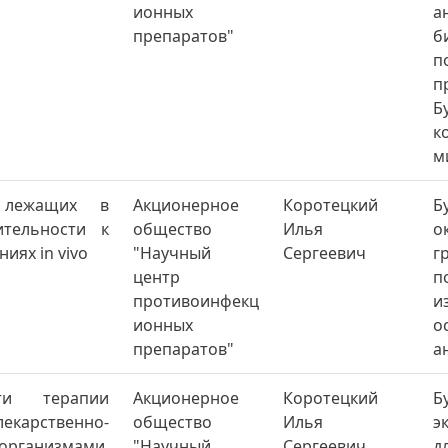
ионных
а
препаратов"
б
п
п
Б
к
м
, лежащих в
Акционерное
Коротецкий
Б
ительности к
общество
Илья
о
иях in vivo
"Научный
Сергеевич
г
центр
п
противоинфекц
и
ионных
о
препаратов"
а
сти терапии
Акционерное
Коротецкий
лекарственно-
общество
Илья
э
ганизмами,
"Научный
Сергеевич
д