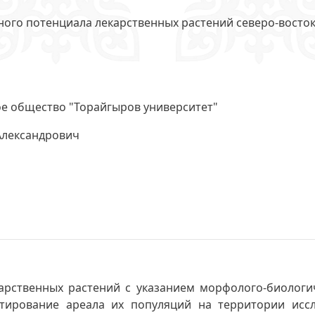
ого потенциала лекарственных растений северо-восток
е общество "Торайгыров университет"
Александрович
арственных растений с указанием морфолого-биологич
артирование ареала их популяций на территории исс