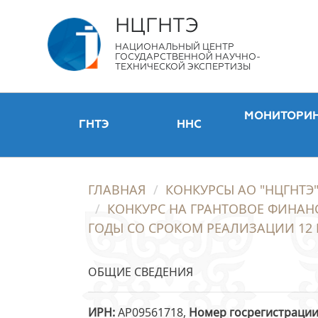
НЦГНТЭ
НАЦИОНАЛЬНЫЙ ЦЕНТР
ГОСУДАРСТВЕННОЙ НАУЧНО-
ТЕХНИЧЕСКОЙ ЭКСПЕРТИЗЫ
МОНИТОРИ
ГНТЭ
ННС
ГЛАВНАЯ
КОНКУРСЫ АО "НЦГНТЭ
КОНКУРС НА ГРАНТОВОЕ ФИНАН
ГОДЫ СО СРОКОМ РЕАЛИЗАЦИИ 12 
ОБЩИЕ СВЕДЕНИЯ
ИРН
AP09561718,
Номер госрегистраци