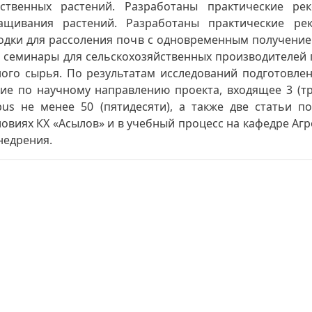
твенных растений. Разработаны практические рек
ащивания растений. Разработаны практические рек
дки для рассоления почв с одновременным получение
семинары для сельскохозяйственных производителей 
ного сырья. По результатам исследований подготовле
ие по научному направлению проекта, входящее 3 (тре
pus не менее 50 (пятидесяти), а также две статьи 
ловиях КХ «Асылов» и в учебный процесс на кафедре Аг
недрения.