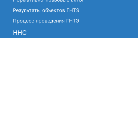
Результаты объектов ГНТЭ
Процесс проведения ГНТЭ
ННС
Нормативно-правовые акты
Анонсы / Объявления
Решение ННС (Выписки)
Отчеты о работе ННС
О работе ННС
Состав ННС
Состав членов ННС
Часто задаваемые вопросы
Контакты департамента