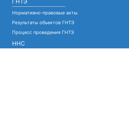
ГНТЭ
Нормативно-правовые акты
Результаты объектов ГНТЭ
Процесс проведения ГНТЭ
ННС
Нормативно-правовые акты
Анонсы / Объявления
Решение ННС (Выписки)
Отчеты о работе ННС
О работе ННС
Состав ННС
Состав членов ННС
Часто задаваемые вопросы