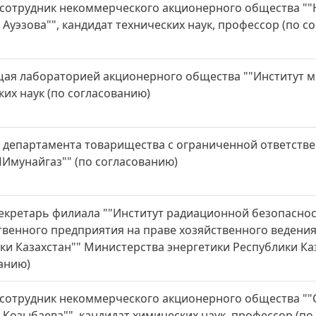
сотрудник некоммерческого акционерного общества ""
 Ауэзова"", кандидат технических наук, профессор (по с
ая лабораторией акционерного общества ""Институт ме
ких наук (по согласованию)
 департамента товарищества с ограниченной ответств
Имунайгаз"" (по согласованию)
екретарь филиала ""Институт радиационной безопаснос
твенного предприятия на праве хозяйственного ведени
ки Казахстан"" Министерства энергетики Республики Ка
анию)
сотрудник некоммерческого акционерного общества ""
 Козыбаева"", кандидат химических наук, профессор (по