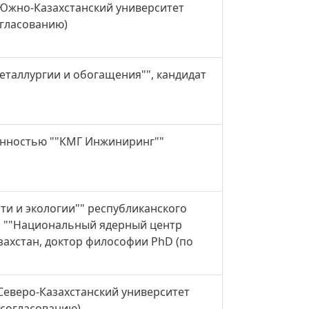
Южно-Казахстанский университет
огласованию)
таллургии и обогащения"", кандидат
енностью ""КМГ Инжиниринг""
ти и экологии"" республиканского
я ""Национальный ядерный центр
захстан, доктор философии PhD (по
Северо-Казахстанский университет
 согласованию)