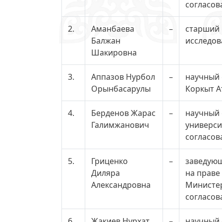
согласов
2.
Аманбаева
–
старший 
Балжан
исследов
Шакировна
3.
Аппазов Нурбол
–
научный 
Орынбасарулы
Коркыт А
4.
Берденов Жарас
–
научный 
Галимжанович
универси
согласов
5.
Гриценко
–
заведующ
Диляра
на праве
Александровна
Министер
согласов
6.
Жакиев Нурхат
–
научный 