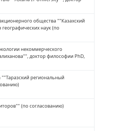
 акционерного общества ""Казахский
 географических наук (по
 экологии некоммерческого
лиханова"", доктор философии PhD,
 ""Таразский региональный
сованию)
иторов"" (по согласованию)