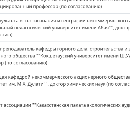
оциированный профессор (по согласованию)
культета естествознания и географии некоммерческого
ьный педагогический университет имени Абая"", доктор
анию)
преподаватель кафедры горного дела, строительства и
ного общества ""Кокшетауский университет имени Ш.Уа
р (по согласованию)
ая кафедрой некоммерческого акционерного общества
тет им. М.Х. Дулати"", доктор химических наук (по согла
т ассоциации ""Казахстанская палата экологических ауд