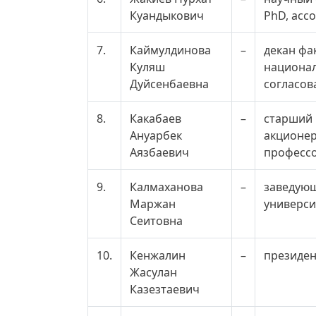
Куандыкович
PhD, асс
7.
Каймулдинова
–
декан фа
Куляш
национал
Дуйсенбаевна
согласов
8.
Какабаев
–
старший 
Ануарбек
акционер
Аязбаевич
профессо
9.
Калмаханова
–
заведующ
Маржан
универси
Сеитовна
10.
Кенжалин
–
президен
Жасулан
Казезтаевич