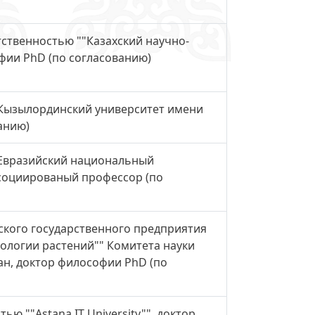
ственностью ""Казахский научно-
офии PhD (по согласованию)
"Кызылординский университет имени
анию)
"Евразийский национальный
ассоциированый профессор (по
кого государственного предприятия
нологии растений"" Комитета науки
ан, доктор философии PhD (по
ю ""Astana IT University"", доктор