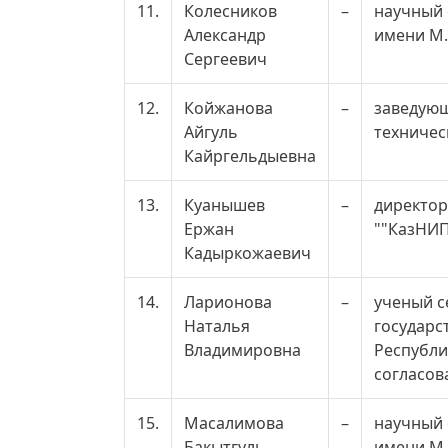
11.
Колесников
–
научный 
Александр
имени М.
Сергеевич
12.
Койжанова
–
заведующ
Айгуль
техничес
Кайргельдыевна
13.
Куанышев
–
директор
Ержан
""КазНИП
Кадыркожаевич
14.
Ларионова
–
ученый с
Наталья
государс
Владимировна
Республи
согласов
15.
Масалимова
–
научный 
Бакытгуль
имени М.