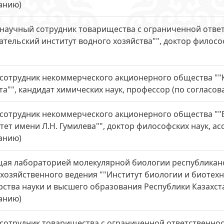
анию)
научный сотрудник товарищества с ограниченной ответ
ательский институт водного хозяйства"", доктор филос
сотрудник некоммерческого акционерного общества "
та"", кандидат химических наук, профессор (по согласов
сотрудник некоммерческого акционерного общества "
тет имени Л.Н. Гумилева"", доктор философских наук, 
анию)
ая лабораторией молекулярной биологии республиканс
 хозяйственного ведения ""Институт биологии и биотех
ства науки и высшего образования Республики Казахст
анию)
сотрудник товарищества с ограниченной ответственность