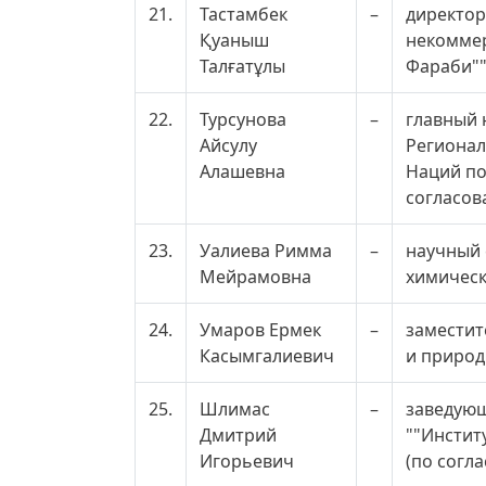
21.
Тастамбек
–
директор
Қуаныш
некоммер
Талғатұлы
Фараби""
22.
Турсунова
–
главный 
Айсулу
Регионал
Алашевна
Наций по
согласов
23.
Уалиева Римма
–
научный 
Мейрамовна
химическ
24.
Умаров Ермек
–
заместит
Касымгалиевич
и природ
25.
Шлимас
–
заведующ
Дмитрий
""Инстит
Игорьевич
(по согл