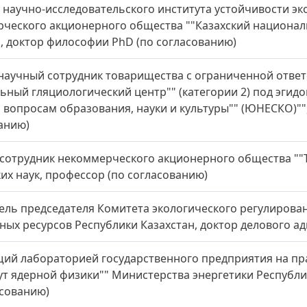
 научно-исследовательского института устойчивости э
ческого акционерного общества ""Казахский национал
, доктор философии PhD (по согласованию)
научный сотрудник товарищества с ограниченной отве
ьный гляциологический центр"" (категории 2) под эги
 вопросам образования, науки и культуры"" (ЮНЕСКО)"",
анию)
сотрудник некоммерческого акционерного общества ""Т
их наук, профессор (по согласованию)
ель председателя Комитета экологического регулирова
ных ресурсов Республики Казахстан, доктор делового а
ий лабораторией государственного предприятия на пр
ут ядерной физики"" Министерства энергетики Республи
асованию)