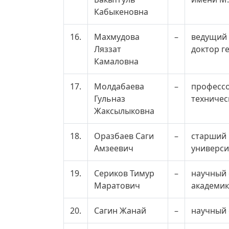
Кабыкеновна
16.
Махмудова
–
ведущий 
Ляззат
доктор г
Камаловна
17.
Молдабаева
–
профессо
Гульназ
техничес
Жаксылыковна
18.
Оразбаев Саги
–
старший 
Амзеевич
универси
19.
Сериков Тимур
–
научный 
Маратович
академик
20.
Сагин Жанай
–
научный 