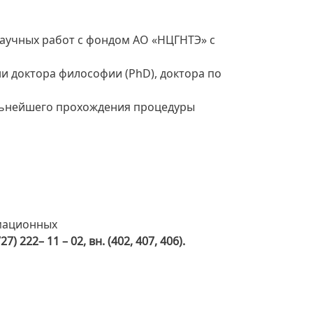
аучных работ с фондом АО «НЦГНТЭ» с
и доктора философии (PhD), доктора по
альнейшего прохождения процедуры
рмационных
727)
222– 11
– 02
, вн. (402, 407, 406).