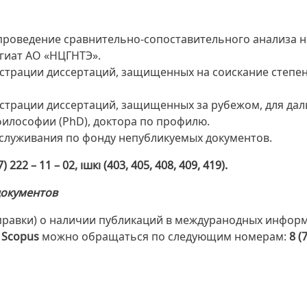
проведение сравнительно-сопоставительного анализа н
гиат АО «НЦГНТЭ».
страции диссертаций, защищенных на соискание степен
истрации диссертаций, защищенных за рубежом, для д
философии (PhD), доктора по профилю.
луживания по фонду непубликуемых документов.
7)
222 – 11
– 02
, ішкі (403, 405, 408, 409, 419).
документов
правки) о наличии публикаций в междуранодных инфо
и
Scopus
можно обращаться по следующим номерам:
8 (